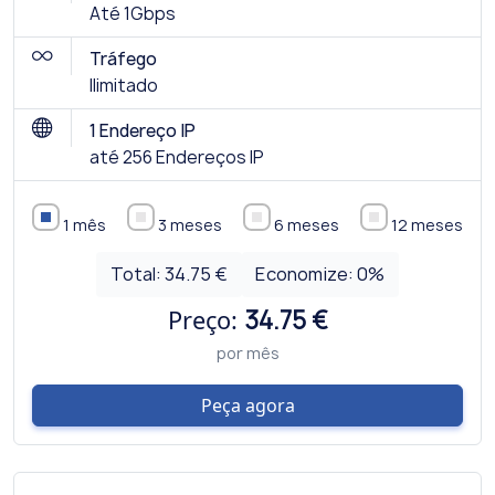
Até 1Gbps
Tráfego
Ilimitado
1 Endereço IP
até 256 Endereços IP
1 mês
3 meses
6 meses
12 meses
Total:
34.75 €
Economize:
0
%
Preço:
34.75 €
por mês
Peça agora