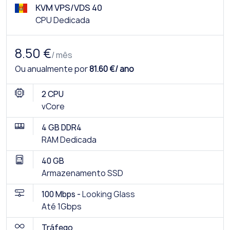
KVM VPS/VDS 40
CPU Dedicada
8.50 €
/ mês
Ou anualmente por
81.60 €/ ano
2 CPU
vCore
4 GB DDR4
RAM Dedicada
40 GB
Armazenamento SSD
100 Mbps -
Looking Glass
Até 1Gbps
Tráfego