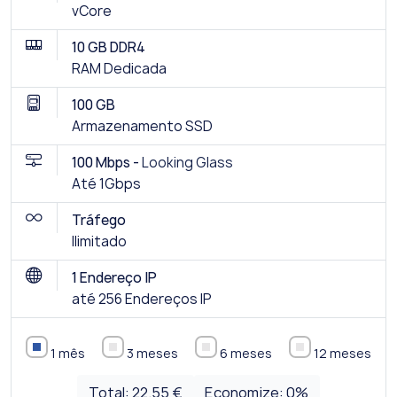
vCore
10 GB DDR4
RAM Dedicada
100 GB
Armazenamento SSD
100 Mbps -
Looking Glass
Até 1Gbps
Tráfego
Ilimitado
1 Endereço IP
até 256 Endereços IP
1 mês
3 meses
6 meses
12 meses
Total:
22.55 €
Economize:
0
%