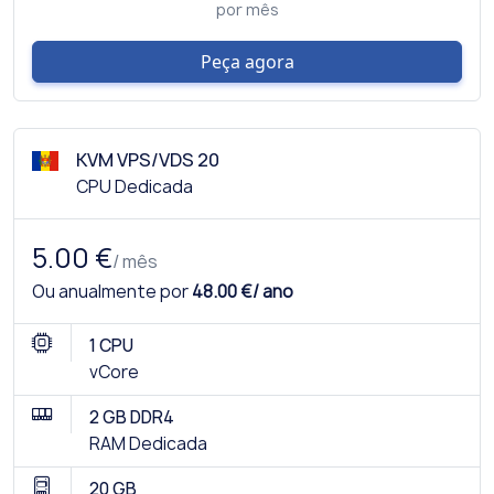
por mês
Peça agora
KVM VPS/VDS 20
CPU Dedicada
5.00 €
/ mês
Ou anualmente por
48.00 €/ ano
1 CPU
vCore
2 GB DDR4
RAM Dedicada
20 GB