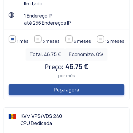
Ilimitado
1 Endereço IP
até 256 Endereços IP
1 mês
3 meses
6 meses
12 meses
Total:
46.75 €
Economize:
0
%
Preço:
46.75 €
por mês
Peça agora
KVM VPS/VDS 240
CPU Dedicada