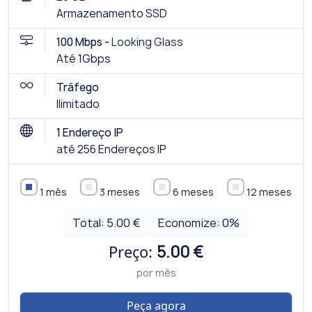
Armazenamento SSD
100 Mbps -
Looking Glass
Até 1Gbps
Tráfego
Ilimitado
1 Endereço IP
até 256 Endereços IP
1 mês
3 meses
6 meses
12 meses
Total:
5.00 €
Economize:
0
%
Preço:
5.00 €
por mês
Peça agora