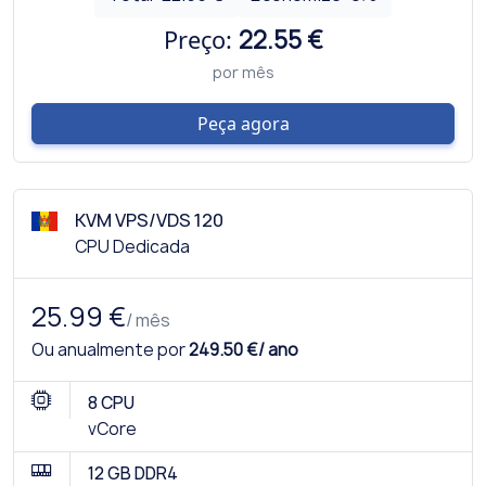
Preço:
22.55 €
por mês
Peça agora
KVM VPS/VDS 120
CPU Dedicada
25.99 €
/ mês
Ou anualmente por
249.50 €/ ano
8 CPU
vCore
12 GB DDR4