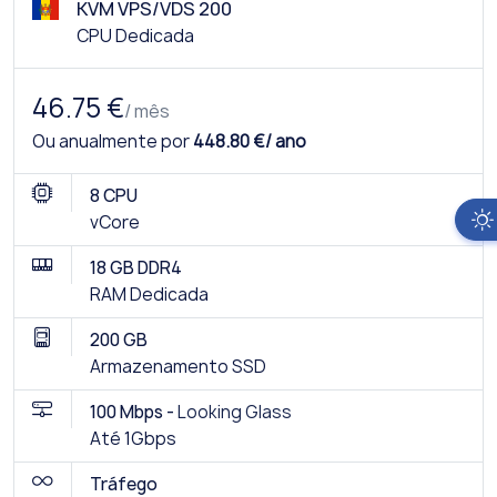
KVM VPS/VDS 200
CPU Dedicada
46.75 €
/ mês
Ou anualmente por
448.80 €/ ano
8 CPU
vCore
18 GB DDR4
RAM Dedicada
200 GB
Armazenamento SSD
100 Mbps -
Looking Glass
Até 1Gbps
Tráfego