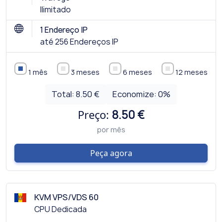
Ilimitado
1 Endereço IP
até 256 Endereços IP
1 mês
3 meses
6 meses
12 meses
Total:
8.50 €
Economize:
0
%
Preço:
8.50 €
por mês
Peça agora
KVM VPS/VDS 60
CPU Dedicada