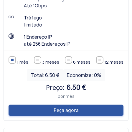
Até 1Gbps
Tráfego
Ilimitado
1 Endereço IP
até 256 Endereços IP
1 mês
3 meses
6 meses
12 meses
Total:
6.50 €
Economize:
0
%
Preço:
6.50 €
por mês
Peça agora