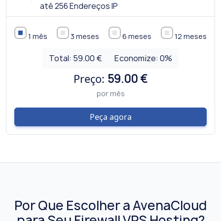
até 256 Endereços IP
1 mês
3 meses
6 meses
12 meses
Total:
59.00 €
Economize:
0
%
Preço:
59.00 €
por mês
Peça agora
Por Que Escolher a AvenaCloud
para Seu Firewall VPS Hosting?