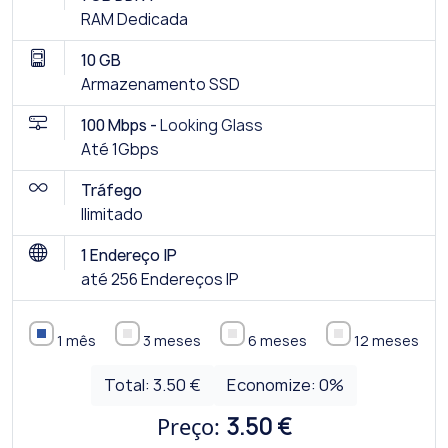
RAM Dedicada
10 GB
Armazenamento SSD
100 Mbps -
Looking Glass
Até 1Gbps
Tráfego
Ilimitado
1 Endereço IP
até 256 Endereços IP
1 mês
3 meses
6 meses
12 meses
Total:
3.50 €
Economize:
0
%
Preço:
3.50 €