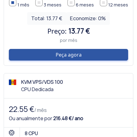
1 mês
3 meses
6 meses
12 meses
Total:
13.77 €
Economize:
0
%
Preço:
13.77 €
por mês
Peça agora
KVM VPS/VDS 100
CPU Dedicada
22.55 €
/ mês
Ou anualmente por
216.48 €/ ano
8 CPU