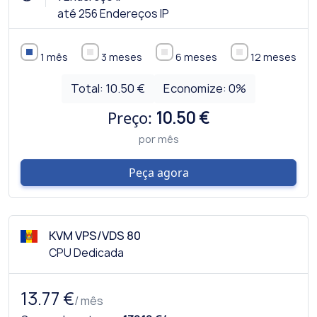
até 256 Endereços IP
1 mês
3 meses
6 meses
12 meses
Total:
10.50 €
Economize:
0
%
Preço:
10.50 €
por mês
Peça agora
KVM VPS/VDS 80
CPU Dedicada
13.77 €
/ mês