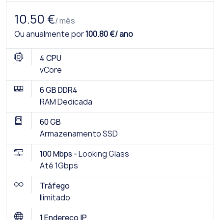
10.50 €
/ mês
Ou anualmente por
100.80 €/ ano
4 CPU
vCore
6 GB DDR4
RAM Dedicada
60 GB
Armazenamento SSD
100 Mbps -
Looking Glass
Até 1Gbps
Tráfego
Ilimitado
1 Endereço IP