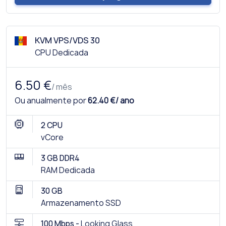
KVM VPS/VDS 30
CPU Dedicada
6.50 €
/ mês
Ou anualmente por
62.40 €/ ano
2 CPU
vCore
3 GB DDR4
RAM Dedicada
30 GB
Armazenamento SSD
100 Mbps -
Looking Glass