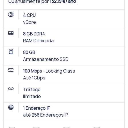
Ou anualmente por
132.19 €/ ano
4 CPU
vCore
8 GB DDR4
RAM Dedicada
80 GB
Armazenamento SSD
100 Mbps -
Looking Glass
Até 1Gbps
Tráfego
Ilimitado
1 Endereço IP
até 256 Endereços IP