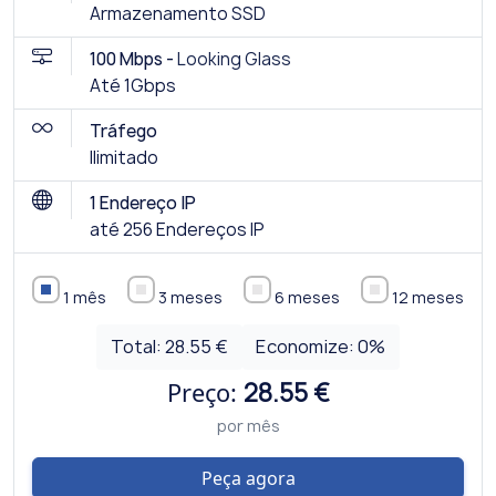
Armazenamento SSD
100 Mbps -
Looking Glass
Até 1Gbps
Tráfego
Ilimitado
1 Endereço IP
até 256 Endereços IP
1 mês
3 meses
6 meses
12 meses
Total:
28.55 €
Economize:
0
%
Preço:
28.55 €
por mês
Peça agora