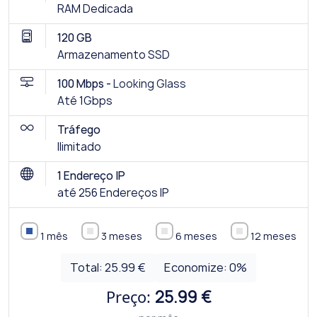
RAM Dedicada
120 GB
Armazenamento SSD
100 Mbps -
Looking Glass
Até 1Gbps
Tráfego
Ilimitado
1 Endereço IP
até 256 Endereços IP
1 mês
3 meses
6 meses
12 meses
Total:
25.99 €
Economize:
0
%
Preço:
25.99 €