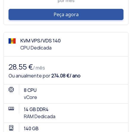
por mês
Peça agora
KVM VPS/VDS 140
CPU Dedicada
28.55 €
/ mês
Ou anualmente por
274.08 €/ ano
8 CPU
vCore
14 GB DDR4
RAM Dedicada
140 GB