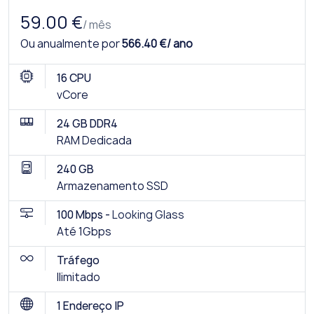
59.00 €
/ mês
Ou anualmente por
566.40 €/ ano
16 CPU
vCore
24 GB DDR4
RAM Dedicada
240 GB
Armazenamento SSD
100 Mbps -
Looking Glass
Até 1Gbps
Tráfego
Ilimitado
1 Endereço IP