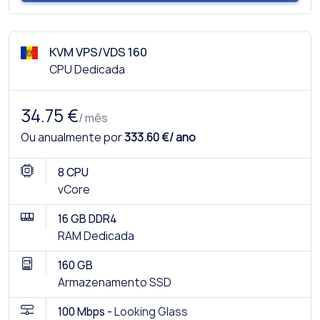
KVM VPS/VDS 160
CPU Dedicada
34.75 €
/ mês
Ou anualmente por
333.60 €/ ano
8 CPU
vCore
16 GB DDR4
RAM Dedicada
160 GB
Armazenamento SSD
100 Mbps -
Looking Glass