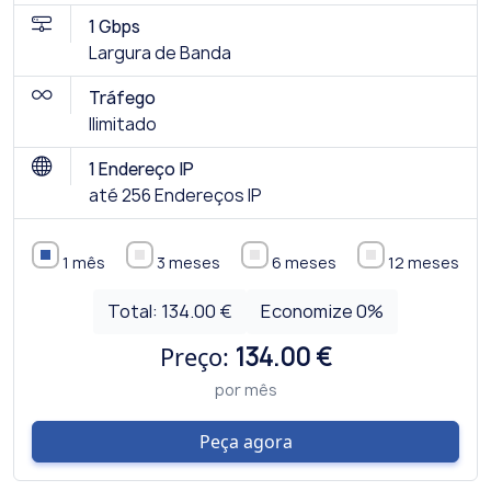
1 Gbps
Largura de Banda
Tráfego
Ilimitado
1 Endereço IP
até 256 Endereços IP
1 mês
3 meses
6 meses
12 meses
Total:
134.00 €
Economize
0
%
Preço:
134.00 €
por mês
Peça agora