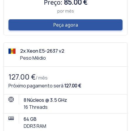
Preço:
85.00 €
por mês
Peça agora
2x Xeon E5-2637 v2
Peso Médio
127.00 €
/ mês
Próximo pagamento será
127.00 €
8 Núcleos @ 3.5 GHz
16 Threads
64 GB
DDR3 RAM