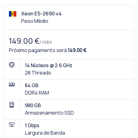
Xeon E5-2690 v4
Peso Médio
149.00 €
/ mês
Próximo pagamento será
149.00 €
14 Núcleos @ 2.6 GHz
28 Threads
64 GB
DDR4 RAM
980 GB
Armazenamento SSD
1 Gbps
Largura de Banda