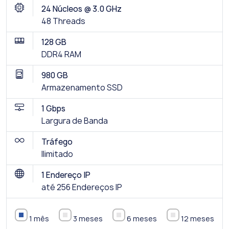
24 Núcleos @ 3.0 GHz
48 Threads
128 GB
DDR4 RAM
980 GB
Armazenamento SSD
1 Gbps
Largura de Banda
Tráfego
Ilimitado
1 Endereço IP
até 256 Endereços IP
1 mês
3 meses
6 meses
12 meses