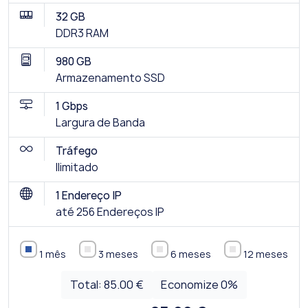
32 GB
DDR3 RAM
980 GB
Armazenamento SSD
1 Gbps
Largura de Banda
Tráfego
Ilimitado
1 Endereço IP
até 256 Endereços IP
1 mês
3 meses
6 meses
12 meses
Total:
85.00 €
Economize
0
%