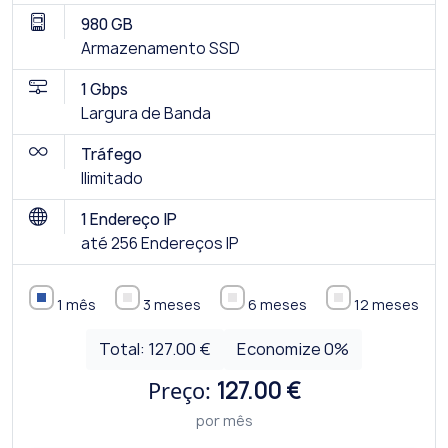
980 GB
Armazenamento SSD
1 Gbps
Largura de Banda
Tráfego
Ilimitado
1 Endereço IP
até 256 Endereços IP
1 mês
3 meses
6 meses
12 meses
Total:
127.00 €
Economize
0
%
Preço:
127.00 €
por mês