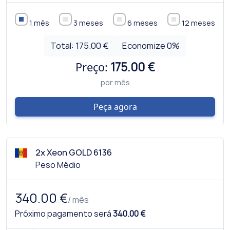
1 mês
3 meses
6 meses
12 meses
Total:
175.00 €
Economize
0
%
Preço:
175.00 €
por mês
Peça agora
2x Xeon GOLD 6136
Peso Médio
340.00 €
/ mês
Próximo pagamento será
340.00 €