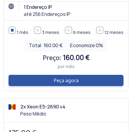
1 Endereço IP
até 256 Endereços IP
1 mês
3 meses
6 meses
12 meses
Total:
160.00 €
Economize
0
%
Preço:
160.00 €
por mês
Peça agora
2x Xeon E5-2690 v4
Peso Médio