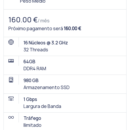
Peso Médio
160.00 €
/ mês
Próximo pagamento será
160.00 €
16 Núcleos @ 3.2 GHz
32 Threads
64GB
DDR4 RAM
980 GB
Armazenamento SSD
1 Gbps
Largura de Banda
Tráfego
Ilimitado