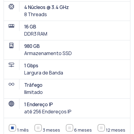
4 Núcleos @ 3.4 GHz
8 Threads
16 GB
DDR3 RAM
980 GB
Armazenamento SSD
1 Gbps
Largura de Banda
Tráfego
Ilimitado
1 Endereço IP
até 256 Endereços IP
1 mês
3 meses
6 meses
12 meses