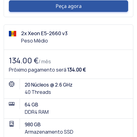
Peça agora
2x Xeon E5-2660 v3
Peso Médio
134.00 €
/ mês
Próximo pagamento será
134.00 €
20 Núcleos @ 2.6 GHz
40 Threads
64 GB
DDR4 RAM
980 GB
Armazenamento SSD