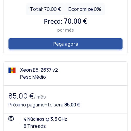
Total:
70.00 €
Economize
0
%
Preço:
70.00 €
por mês
Peça agora
Xeon E5-2637 v2
Peso Médio
85.00 €
/ mês
Próximo pagamento será
85.00 €
4 Núcleos @ 3.5 GHz
8 Threads