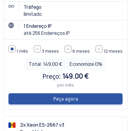
Tráfego
Ilimitado
1 Endereço IP
até 256 Endereços IP
1 mês
3 meses
6 meses
12 meses
Total:
149.00 €
Economize
0
%
Preço:
149.00 €
por mês
Peça agora
2x Xeon E5-2667 v3