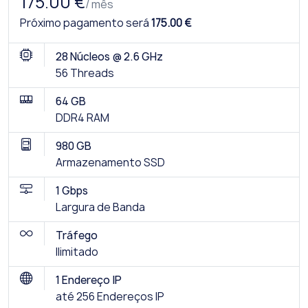
175.00 €
/ mês
Próximo pagamento será
175.00 €
28 Núcleos @ 2.6 GHz
56 Threads
64 GB
DDR4 RAM
980 GB
Armazenamento SSD
1 Gbps
Largura de Banda
Tráfego
Ilimitado
1 Endereço IP
até 256 Endereços IP