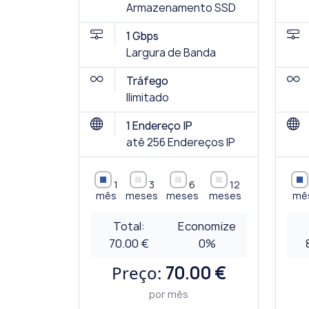
Armazenamento SSD
1 Gbps
Largura de Banda
Tráfego
Ilimitado
1 Endereço IP
até 256 Endereços IP
1
3
6
12
mês
meses
meses
meses
mê
Total:
Economize
70.00 €
0
%
Preço:
70.00 €
por mês