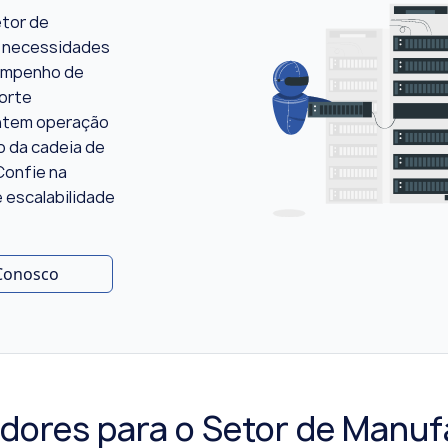
etor de
s necessidades
sempenho de
porte
antem operação
o da cadeia de
Confie na
 escalabilidade
 Conosco
idores para o Setor de Manuf