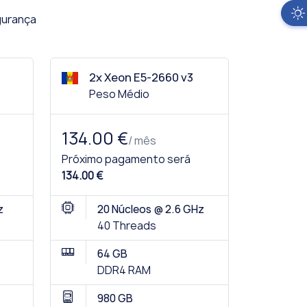
gurança
2x Xeon E5-2660 v3
Peso Médio
134.00 €
/ mês
Próximo pagamento será
134.00 €
z
20 Núcleos @ 2.6 GHz
40 Threads
64 GB
DDR4 RAM
980 GB