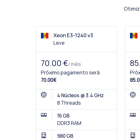
Otimiz
Xeon E3-1240 v3
Leve
70.00 €
85
/ mês
Próximo pagamento será
Pró
70.00€
85.0
4 Núcleos @ 3.4 GHz
8 Threads
16 GB
DDR3 RAM
980 GB