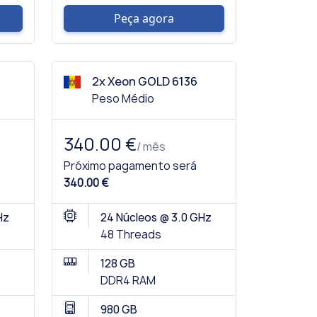
Peça agora
2x Xeon GOLD 6136
Peso Médio
340.00 €
/ mês
Próximo pagamento será
340.00 €
Hz
24 Núcleos @ 3.0 GHz
48 Threads
128 GB
DDR4 RAM
980 GB