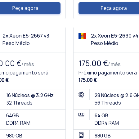
Peça agora
Peça agora
2x Xeon E5-2667 v3
2x Xeon E5-2690 v4
Peso Médio
Peso Médio
0.00 €
175.00 €
/ mês
/ mês
ximo pagamento será
Próximo pagamento será
00 €
175.00 €
16 Núcleos @ 3.2 GHz
28 Núcleos @ 2.6 G
32 Threads
56 Threads
64GB
64 GB
DDR4 RAM
DDR4 RAM
980 GB
980 GB