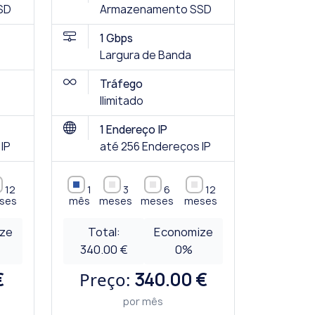
SD
Armazenamento SSD
1 Gbps
Largura de Banda
Tráfego
Ilimitado
1 Endereço IP
IP
até 256 Endereços IP
12
1
3
6
12
ses
mês
meses
meses
meses
ze
Total:
Economize
340.00 €
0
%
€
Preço:
340.00 €
por mês