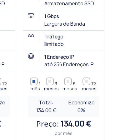
SD
Armazenamento SSD
1 Gbps
Largura de Banda
Tráfego
Ilimitado
1 Endereço IP
IP
até 256 Endereços IP
12
1
3
6
12
ses
mês
meses
meses
meses
ze
Total:
Economize
134.00 €
0
%
€
Preço:
134.00 €
por mês