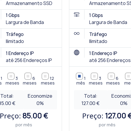
Armazenamento SSD
Armazenamento S
1 Gbps
1 Gbps
Largura de Banda
Largura de Banda
Tráfego
Tráfego
Ilimitado
Ilimitado
1 Endereço IP
1 Endereço IP
até 256 Endereços IP
até 256 Endereços 
1
3
6
12
1
3
6
s
meses
meses
meses
mês
meses
meses
me
Total:
Economize
Total:
Economi
85.00 €
0
%
127.00 €
0
%
Preço:
85.00 €
Preço:
127.00 
por mês
por mês