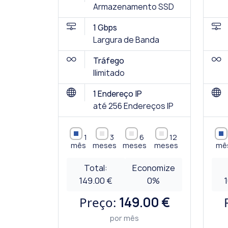
Armazenamento SSD
1 Gbps
Largura de Banda
Tráfego
Ilimitado
1 Endereço IP
até 256 Endereços IP
1
3
6
12
mês
meses
meses
meses
mê
Total:
Economize
149.00 €
0
%
Preço:
149.00 €
por mês