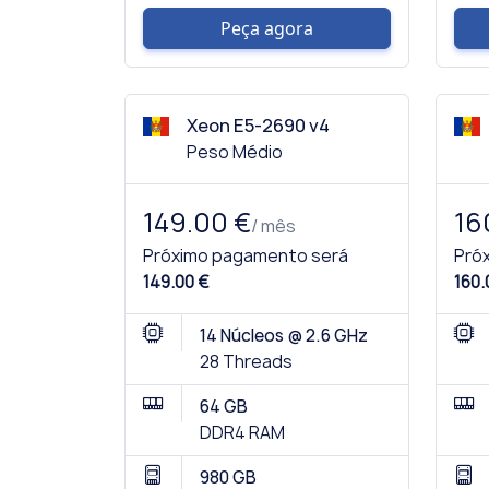
Peça agora
Xeon E5-2690 v4
Peso Médio
149.00 €
16
/ mês
Próximo pagamento será
Pró
149.00 €
160.
14 Núcleos @ 2.6 GHz
28 Threads
64 GB
DDR4 RAM
980 GB