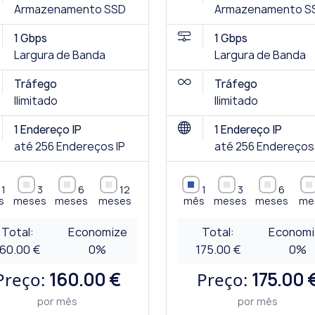
Armazenamento SSD
Armazenamento S
1 Gbps
1 Gbps
Largura de Banda
Largura de Banda
Tráfego
Tráfego
Ilimitado
Ilimitado
1 Endereço IP
1 Endereço IP
até 256 Endereços IP
até 256 Endereços 
1
3
6
12
1
3
6
s
meses
meses
meses
mês
meses
meses
me
Total:
Economize
Total:
Economi
160.00 €
0
%
175.00 €
0
%
Preço:
160.00 €
Preço:
175.00 
por mês
por mês