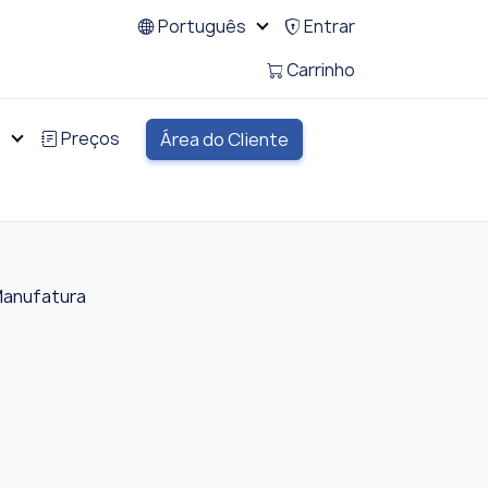
Português
Entrar
Carrinho
a
Preços
Área do Cliente
Manufatura