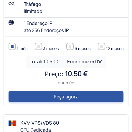
Tráfego
Ilimitado
1 Endereço IP
até 256 Endereços IP
1 mês
3 meses
6 meses
12 meses
Total:
10.50 €
Economize:
0
%
Preço:
10.50 €
por mês
Peça agora
KVM VPS/VDS 80
CPU Dedicada