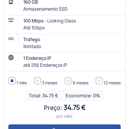
160 GB
Armazenamento SSD
100 Mbps -
Looking Glass
Até 1Gbps
Tráfego
Ilimitado
1 Endereço IP
até 256 Endereços IP
1 mês
3 meses
6 meses
12 meses
Total:
34.75 €
Economize:
0
%
Preço:
34.75 €
por mês