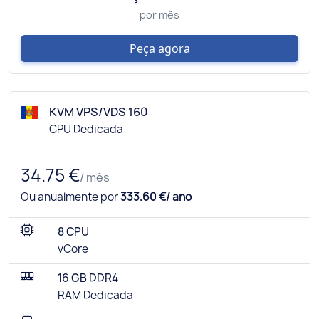
por mês
Peça agora
KVM VPS/VDS 160
CPU Dedicada
34.75 €
/ mês
Ou anualmente por
333.60 €/ ano
8 CPU
vCore
16 GB DDR4
RAM Dedicada