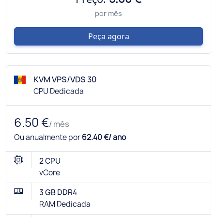
por mês
Peça agora
KVM VPS/VDS 30
CPU Dedicada
6.50 €
/ mês
Ou anualmente por
62.40 €/ ano
2 CPU
vCore
3 GB DDR4
RAM Dedicada