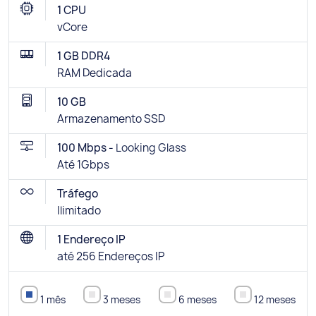
1 CPU
vCore
1 GB DDR4
RAM Dedicada
10 GB
Armazenamento SSD
100 Mbps -
Looking Glass
Até 1Gbps
Tráfego
Ilimitado
1 Endereço IP
até 256 Endereços IP
1 mês
3 meses
6 meses
12 meses