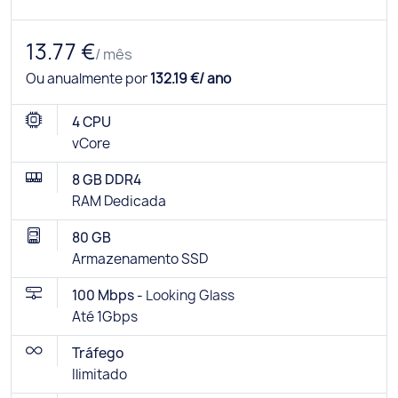
13.77 €
/ mês
Ou anualmente por
132.19 €/ ano
4 CPU
vCore
8 GB DDR4
RAM Dedicada
80 GB
Armazenamento SSD
100 Mbps -
Looking Glass
Até 1Gbps
Tráfego
Ilimitado