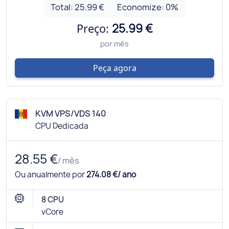
Total:
25.99 €
Economize:
0
%
Preço:
25.99 €
por mês
Peça agora
KVM VPS/VDS 140
CPU Dedicada
28.55 €
/ mês
Ou anualmente por
274.08 €/ ano
8 CPU
vCore