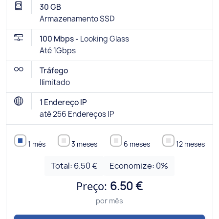
30 GB
Armazenamento SSD
100 Mbps -
Looking Glass
Até 1Gbps
Tráfego
Ilimitado
1 Endereço IP
até 256 Endereços IP
1 mês
3 meses
6 meses
12 meses
Total:
6.50 €
Economize:
0
%
Preço:
6.50 €
por mês