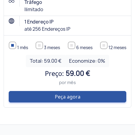
Tráfego
Ilimitado
1 Endereço IP
até 256 Endereços IP
1 mês
3 meses
6 meses
12 meses
Total:
59.00 €
Economize:
0
%
Preço:
59.00 €
por mês
Peça agora