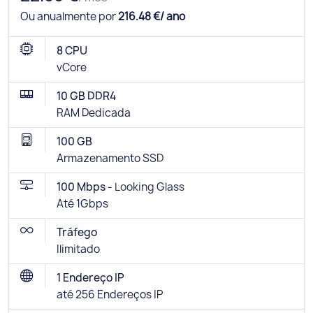
Ou anualmente por
216.48 €/ ano
8 CPU
vCore
10 GB DDR4
RAM Dedicada
100 GB
Armazenamento SSD
100 Mbps -
Looking Glass
Até 1Gbps
Tráfego
Ilimitado
1 Endereço IP
até 256 Endereços IP