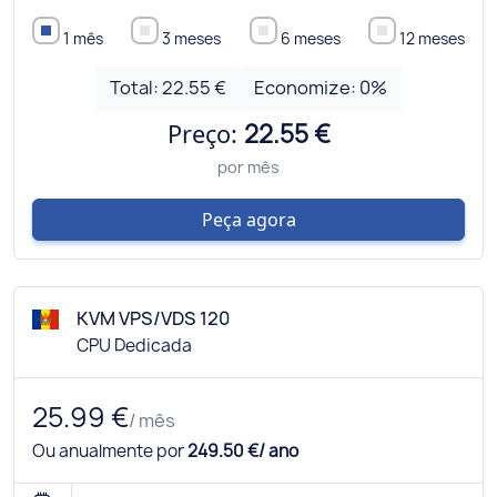
1 mês
3 meses
6 meses
12 meses
Total:
22.55 €
Economize:
0
%
Preço:
22.55 €
por mês
Peça agora
KVM VPS/VDS 120
CPU Dedicada
25.99 €
/ mês
Ou anualmente por
249.50 €/ ano