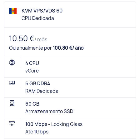
KVM VPS/VDS 60
CPU Dedicada
10.50 €
/ mês
Ou anualmente por
100.80 €/ ano
4 CPU
vCore
6 GB DDR4
RAM Dedicada
60 GB
Armazenamento SSD
100 Mbps -
Looking Glass
Até 1Gbps