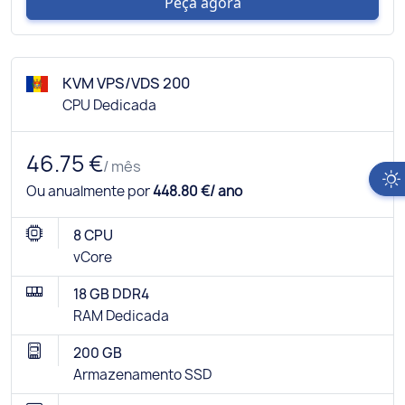
Peça agora
KVM VPS/VDS 200
CPU Dedicada
46.75 €
/ mês
Ou anualmente por
448.80 €/ ano
8 CPU
vCore
18 GB DDR4
RAM Dedicada
200 GB
Armazenamento SSD