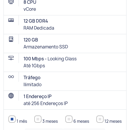
8 CPU
vCore
12 GB DDR4
RAM Dedicada
120 GB
Armazenamento SSD
100 Mbps -
Looking Glass
Até 1Gbps
Tráfego
Ilimitado
1 Endereço IP
até 256 Endereços IP
1 mês
3 meses
6 meses
12 meses