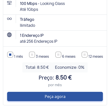
100 Mbps -
Looking Glass
Até 1Gbps
Tráfego
Ilimitado
1 Endereço IP
até 256 Endereços IP
1 mês
3 meses
6 meses
12 meses
Total:
8.50 €
Economize:
0
%
Preço:
8.50 €
por mês
Peça agora