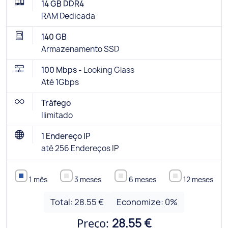
14 GB DDR4
RAM Dedicada
140 GB
Armazenamento SSD
100 Mbps -
Looking Glass
Até 1Gbps
Tráfego
Ilimitado
1 Endereço IP
até 256 Endereços IP
1 mês
3 meses
6 meses
12 meses
Total:
28.55 €
Economize:
0
%
Preço:
28.55 €