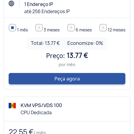
1 Endereço IP
até 256 Endereços IP
1 mês
3 meses
6 meses
12 meses
Total:
13.77 €
Economize:
0
%
Preço:
13.77 €
por mês
Peça agora
KVM VPS/VDS 100
CPU Dedicada
22.55 €
/ mês