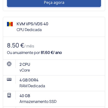
Peça agora
KVM VPS/VDS 40
CPU Dedicada
8.50 €
/ mês
Ou anualmente por
81.60 €/ ano
2 CPU
vCore
4 GB DDR4
RAM Dedicada
40 GB
Armazenamento SSD