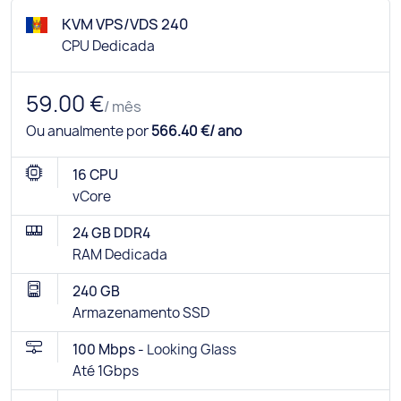
KVM VPS/VDS 240
CPU Dedicada
59.00 €
/ mês
Ou anualmente por
566.40 €/ ano
16 CPU
vCore
24 GB DDR4
RAM Dedicada
240 GB
Armazenamento SSD
100 Mbps -
Looking Glass
Até 1Gbps