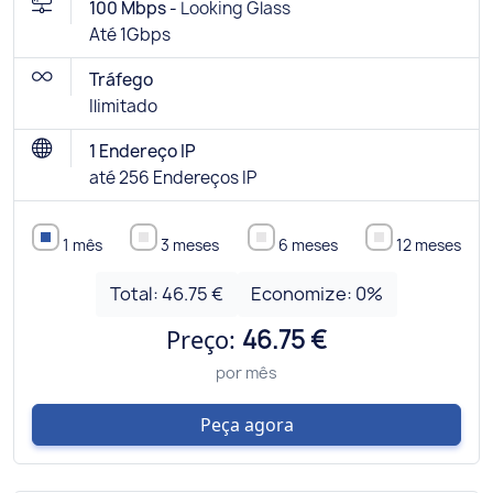
100 Mbps -
Looking Glass
Até 1Gbps
Tráfego
Ilimitado
1 Endereço IP
até 256 Endereços IP
1 mês
3 meses
6 meses
12 meses
Total:
46.75 €
Economize:
0
%
Preço:
46.75 €
por mês
Peça agora