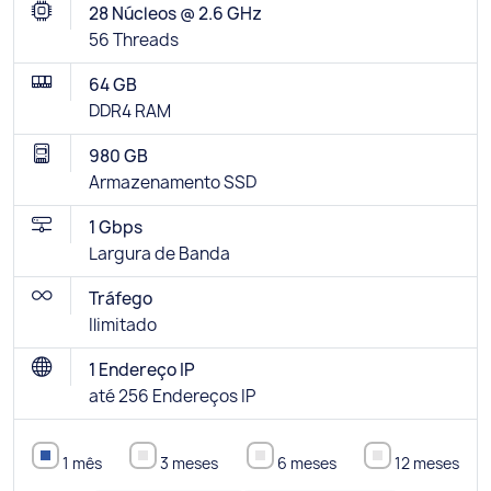
28 Núcleos @ 2.6 GHz
56 Threads
64 GB
DDR4 RAM
980 GB
Armazenamento SSD
1 Gbps
Largura de Banda
Tráfego
Ilimitado
1 Endereço IP
até 256 Endereços IP
1 mês
3 meses
6 meses
12 meses