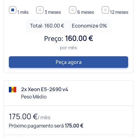
1 mês
3 meses
6 meses
12 meses
Total:
160.00 €
Economize
0
%
Preço:
160.00 €
por mês
Peça agora
2x Xeon E5-2690 v4
Peso Médio
175.00 €
/ mês
Próximo pagamento será
175.00 €