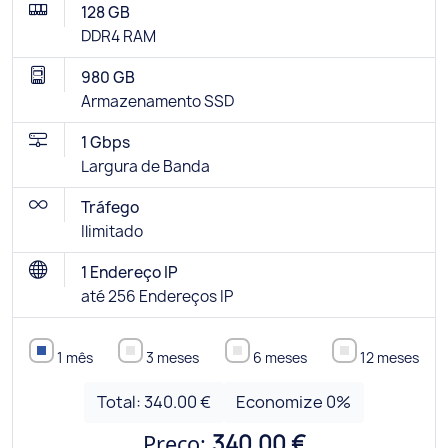
128 GB
DDR4 RAM
980 GB
Armazenamento SSD
1 Gbps
Largura de Banda
Tráfego
Ilimitado
1 Endereço IP
até 256 Endereços IP
1 mês
3 meses
6 meses
12 meses
Total:
340.00 €
Economize
0
%
Preço:
340.00 €