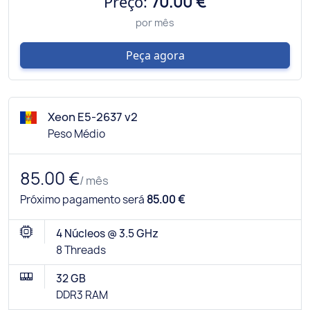
Preço:
70.00 €
por mês
Peça agora
Xeon E5-2637 v2
Peso Médio
85.00 €
/ mês
Próximo pagamento será
85.00 €
4 Núcleos @ 3.5 GHz
8 Threads
32 GB
DDR3 RAM