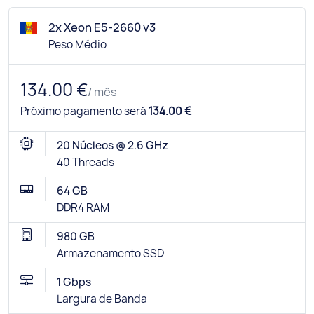
2x Xeon E5-2660 v3
Peso Médio
134.00 €
/ mês
Próximo pagamento será
134.00 €
20 Núcleos @ 2.6 GHz
40 Threads
64 GB
DDR4 RAM
980 GB
Armazenamento SSD
1 Gbps
Largura de Banda