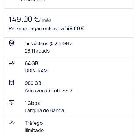
149.00 €
/ mês
Próximo pagamento será
149.00 €
14 Núcleos @ 2.6 GHz
28 Threads
64 GB
DDR4 RAM
980 GB
Armazenamento SSD
1 Gbps
Largura de Banda
Tráfego
Ilimitado