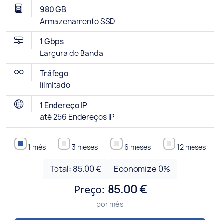
980 GB
Armazenamento SSD
1 Gbps
Largura de Banda
Tráfego
Ilimitado
1 Endereço IP
até 256 Endereços IP
1 mês
3 meses
6 meses
12 meses
Total:
85.00 €
Economize
0
%
Preço:
85.00 €
por mês