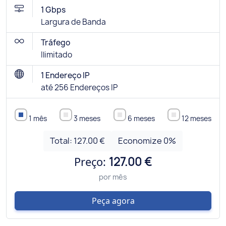
1 Gbps
Largura de Banda
Tráfego
Ilimitado
1 Endereço IP
até 256 Endereços IP
1 mês
3 meses
6 meses
12 meses
Total:
127.00 €
Economize
0
%
Preço:
127.00 €
por mês
Peça agora