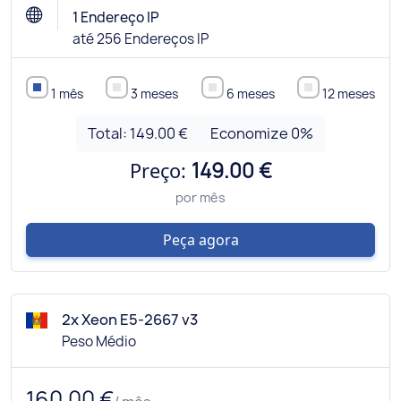
1 Endereço IP
até 256 Endereços IP
1 mês
3 meses
6 meses
12 meses
Total:
149.00 €
Economize
0
%
Preço:
149.00 €
por mês
Peça agora
2x Xeon E5-2667 v3
Peso Médio
160.00 €