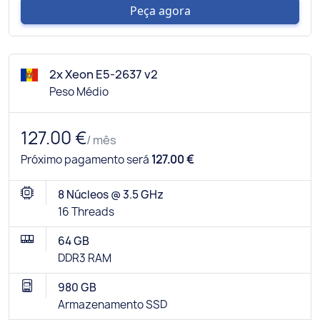
Peça agora
2x Xeon E5-2637 v2
Peso Médio
127.00 €
/ mês
Próximo pagamento será
127.00 €
8 Núcleos @ 3.5 GHz
16 Threads
64 GB
DDR3 RAM
980 GB
Armazenamento SSD