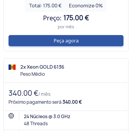
Total:
175.00 €
Economize
0
%
Preço:
175.00 €
por mês
Peça agora
2x Xeon GOLD 6136
Peso Médio
340.00 €
/ mês
Próximo pagamento será
340.00 €
24 Núcleos @ 3.0 GHz
48 Threads