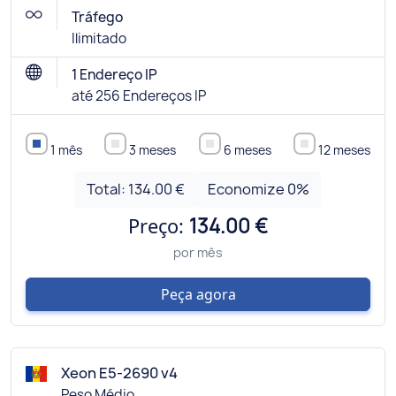
Tráfego
Ilimitado
1 Endereço IP
até 256 Endereços IP
1 mês
3 meses
6 meses
12 meses
Total:
134.00 €
Economize
0
%
Preço:
134.00 €
por mês
Peça agora
Xeon E5-2690 v4
Peso Médio