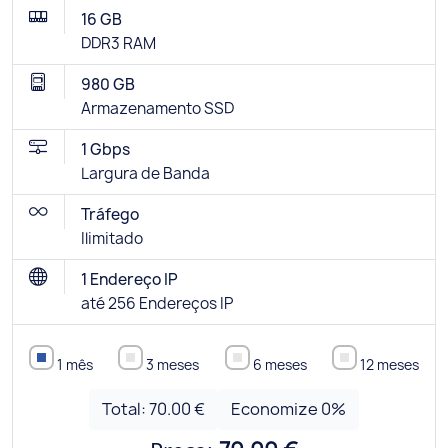
16 GB
DDR3 RAM
980 GB
Armazenamento SSD
1 Gbps
Largura de Banda
Tráfego
Ilimitado
1 Endereço IP
até 256 Endereços IP
1 mês
3 meses
6 meses
12 meses
Total:
70.00 €
Economize
0
%