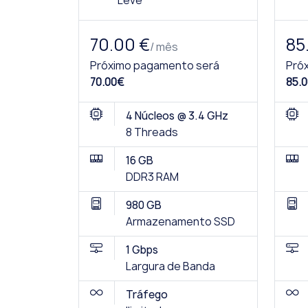
Leve
70.00 €
85
/ mês
Próximo pagamento será
Pró
70.00€
85.0
4 Núcleos @ 3.4 GHz
8 Threads
16 GB
DDR3 RAM
980 GB
Armazenamento SSD
1 Gbps
Largura de Banda
Tráfego