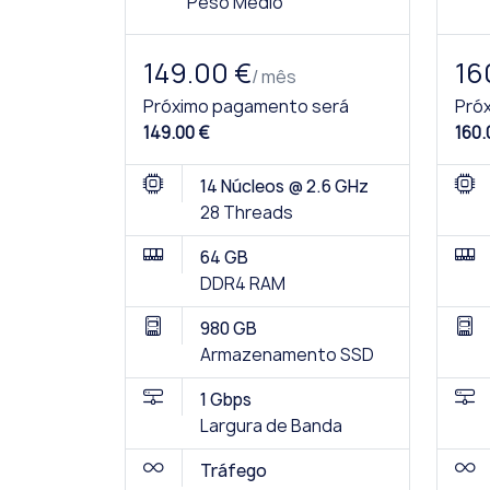
Peso Médio
149.00 €
16
/ mês
Próximo pagamento será
Pró
149.00 €
160.
14 Núcleos @ 2.6 GHz
28 Threads
64 GB
DDR4 RAM
980 GB
Armazenamento SSD
1 Gbps
Largura de Banda
Tráfego