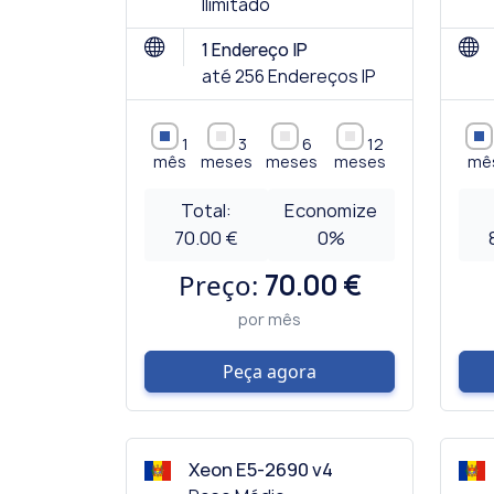
Ilimitado
1 Endereço IP
até 256 Endereços IP
1
3
6
12
mês
meses
meses
meses
mê
Total:
Economize
70.00 €
0
%
Preço:
70.00 €
por mês
Peça agora
Xeon E5-2690 v4