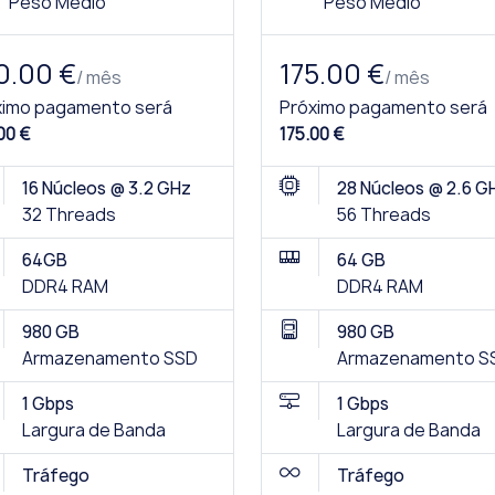
Peso Médio
Peso Médio
0.00 €
175.00 €
/ mês
/ mês
ximo pagamento será
Próximo pagamento será
00 €
175.00 €
16 Núcleos @ 3.2 GHz
28 Núcleos @ 2.6 G
32 Threads
56 Threads
64GB
64 GB
DDR4 RAM
DDR4 RAM
980 GB
980 GB
Armazenamento SSD
Armazenamento S
1 Gbps
1 Gbps
Largura de Banda
Largura de Banda
Tráfego
Tráfego