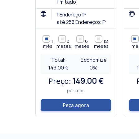
Ilimitado
1 Endereço IP
até 256 Endereços IP
1
3
6
12
mês
meses
meses
meses
mê
Total:
Economize
149.00 €
0
%
Preço:
149.00 €
por mês
Peça agora