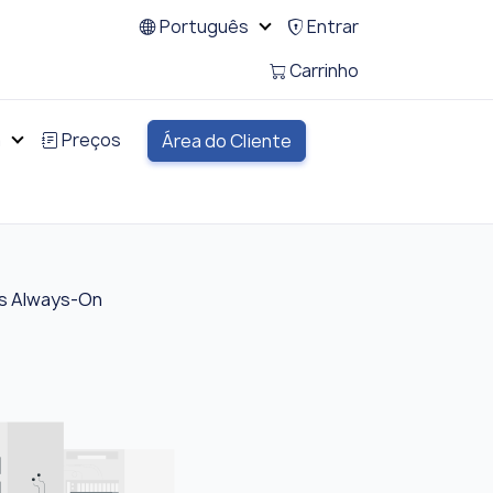
Português
Entrar
Carrinho
a
Preços
Área do Cliente
s Always-On