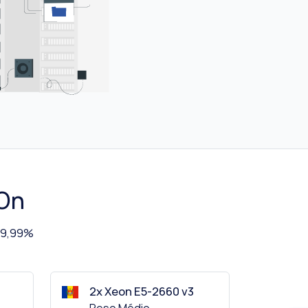
-On
 99,99%
2x Xeon E5-2660 v3