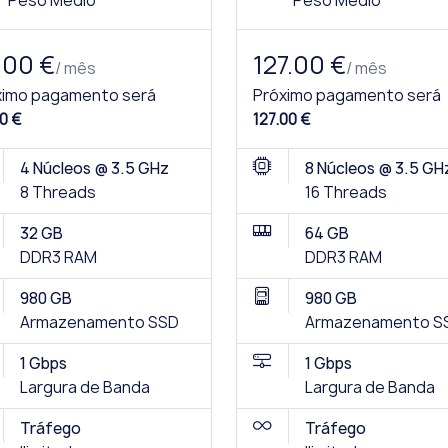
Peso Médio
Peso Médio
.00 €
127.00 €
/ mês
/ mês
ximo pagamento será
Próximo pagamento será
0 €
127.00 €
4 Núcleos @ 3.5 GHz
8 Núcleos @ 3.5 GH
8 Threads
16 Threads
32 GB
64 GB
DDR3 RAM
DDR3 RAM
980 GB
980 GB
Armazenamento SSD
Armazenamento S
1 Gbps
1 Gbps
Largura de Banda
Largura de Banda
Tráfego
Tráfego