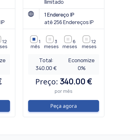
Ilimitado
1 Endereço IP
IP
até 256 Endereços IP
12
1
3
6
12
ses
mês
meses
meses
meses
ze
Total:
Economize
340.00 €
0
%
€
Preço:
340.00 €
por mês
Peça agora