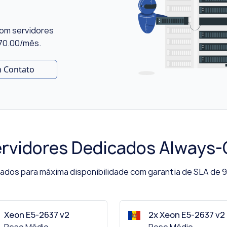
com servidores
€70.00/mês.
m Contato
rvidores Dedicados Always
ados para máxima disponibilidade com garantia de SLA de
Xeon E5-2637 v2
2x Xeon E5-2637 v2