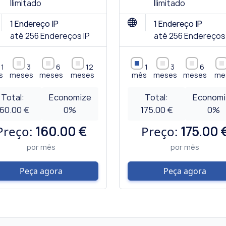
Ilimitado
Ilimitado
1 Endereço IP
1 Endereço IP
até 256 Endereços IP
até 256 Endereços 
1
3
6
12
1
3
6
s
meses
meses
meses
mês
meses
meses
me
Total:
Economize
Total:
Economi
160.00 €
0
%
175.00 €
0
%
Preço:
160.00 €
Preço:
175.00 
por mês
por mês
Peça agora
Peça agora