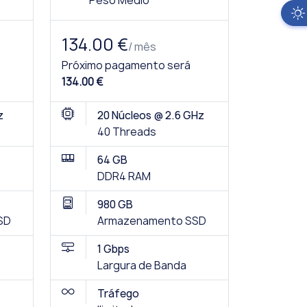
Peso Médio
134.00 €
/ mês
Próximo pagamento será
134.00 €
z
20 Núcleos @ 2.6 GHz
40 Threads
64 GB
DDR4 RAM
980 GB
SD
Armazenamento SSD
1 Gbps
Largura de Banda
Tráfego