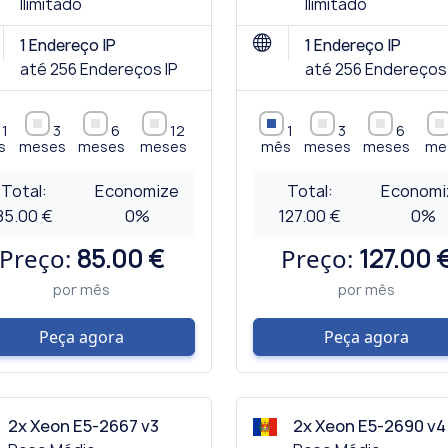
Ilimitado
Ilimitado
1 Endereço IP
1 Endereço IP
até 256 Endereços IP
até 256 Endereços 
1
3
6
12
1
3
6
s
meses
meses
meses
mês
meses
meses
me
Total:
Economize
Total:
Economi
85.00 €
0
%
127.00 €
0
%
Preço:
85.00 €
Preço:
127.00 
por mês
por mês
Peça agora
Peça agora
2x Xeon E5-2667 v3
2x Xeon E5-2690 v4