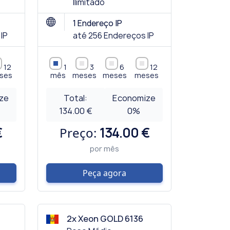
Ilimitado
1 Endereço IP
IP
até 256 Endereços IP
12
1
3
6
12
ses
mês
meses
meses
meses
ze
Total:
Economize
134.00 €
0
%
€
Preço:
134.00 €
por mês
Peça agora
2x Xeon GOLD 6136