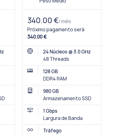
Peso Médio
340.00 €
/ mês
Próximo pagamento será
340.00 €
Hz
24 Núcleos @ 3.0 GHz
48 Threads
128 GB
DDR4 RAM
980 GB
SD
Armazenamento SSD
1 Gbps
Largura de Banda
Tráfego