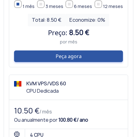
1 mês
3 meses
6 meses
12 meses
Total:
8.50 €
Economize:
0
%
Preço:
8.50 €
por mês
Peça agora
KVM VPS/VDS 60
CPU Dedicada
10.50 €
/ mês
Ou anualmente por
100.80 €/ ano
4 CPU