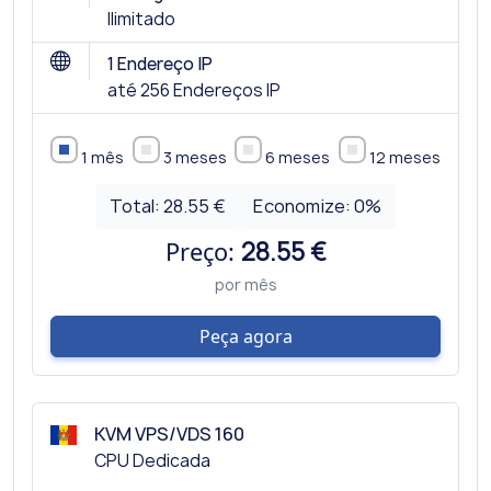
Ilimitado
1 Endereço IP
até 256 Endereços IP
1 mês
3 meses
6 meses
12 meses
Total:
28.55 €
Economize:
0
%
Preço:
28.55 €
por mês
Peça agora
KVM VPS/VDS 160
CPU Dedicada