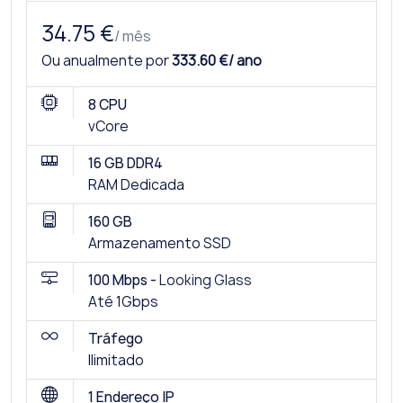
34.75 €
/ mês
Ou anualmente por
333.60 €/ ano
8 CPU
vCore
16 GB DDR4
RAM Dedicada
160 GB
Armazenamento SSD
100 Mbps -
Looking Glass
Até 1Gbps
Tráfego
Ilimitado
1 Endereço IP