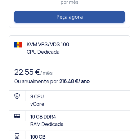
por mês
Peça agora
KVM VPS/VDS 100
CPU Dedicada
22.55 €
/ mês
Ou anualmente por
216.48 €/ ano
8 CPU
vCore
10 GB DDR4
RAM Dedicada
100 GB