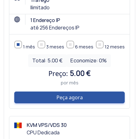
Tráfego
Ilimitado
1 Endereço IP
até 256 Endereços IP
1 mês
3 meses
6 meses
12 meses
Total:
5.00 €
Economize:
0
%
Preço:
5.00 €
por mês
Peça agora
KVM VPS/VDS 30
CPU Dedicada