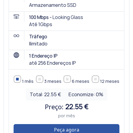
Armazenamento SSD
100 Mbps -
Looking Glass
Até 1Gbps
Tráfego
Ilimitado
1 Endereço IP
até 256 Endereços IP
1 mês
3 meses
6 meses
12 meses
Total:
22.55 €
Economize:
0
%
Preço:
22.55 €
por mês
Peça agora