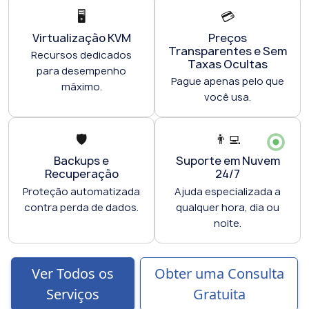
🖥️
💳
Virtualização KVM
Preços
Transparentes e Sem
Recursos dedicados
Taxas Ocultas
para desempenho
Pague apenas pelo que
máximo.
você usa.
🛡️
👨‍💻
Backups e
Suporte em Nuvem
Recuperação
24/7
Proteção automatizada
Ajuda especializada a
contra perda de dados.
qualquer hora, dia ou
noite.
Ver Todos os
Obter uma Consulta
Serviços
Gratuita