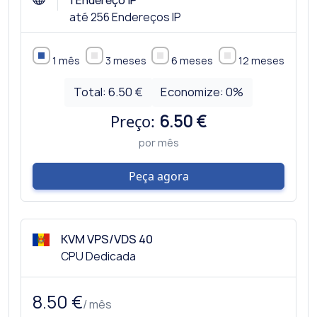
1 Endereço IP
até 256 Endereços IP
1 mês
3 meses
6 meses
12 meses
Total:
6.50 €
Economize:
0
%
Preço:
6.50 €
por mês
Peça agora
KVM VPS/VDS 40
CPU Dedicada
8.50 €
/ mês