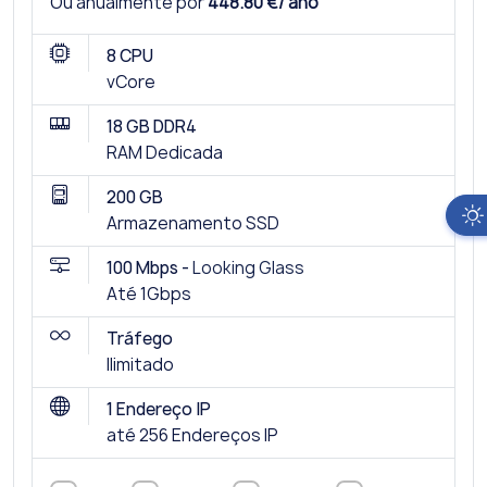
Ou anualmente por
448.80 €/ ano
8 CPU
vCore
18 GB DDR4
RAM Dedicada
200 GB
Armazenamento SSD
100 Mbps -
Looking Glass
Até 1Gbps
Tráfego
Ilimitado
1 Endereço IP
até 256 Endereços IP