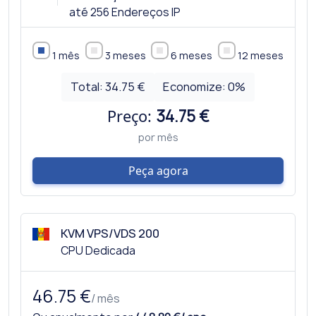
até 256 Endereços IP
1 mês
3 meses
6 meses
12 meses
Total:
34.75 €
Economize:
0
%
Preço:
34.75 €
por mês
Peça agora
KVM VPS/VDS 200
CPU Dedicada
46.75 €
/ mês