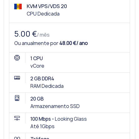
KVM VPS/VDS 20
CPU Dedicada
5.00 €
/ mês
Ou anualmente por
48.00 €/ ano
1 CPU
vCore
2 GB DDR4
RAM Dedicada
20 GB
Armazenamento SSD
100 Mbps -
Looking Glass
Até 1Gbps