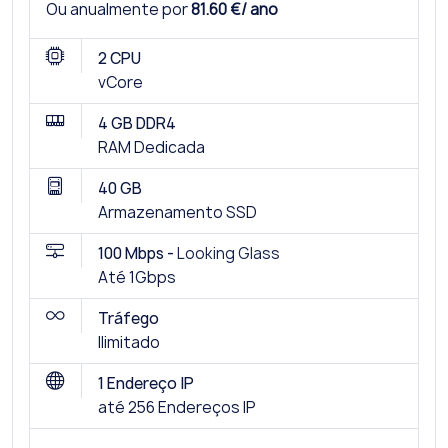
Ou anualmente por
81.60 €/ ano
2 CPU
vCore
4 GB DDR4
RAM Dedicada
40 GB
Armazenamento SSD
100 Mbps -
Looking Glass
Até 1Gbps
Tráfego
Ilimitado
1 Endereço IP
até 256 Endereços IP