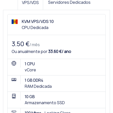
Servidores Dedicados
VPS/VDS
KVM VPS/VDS 10
CPU Dedicada
3.50 €
/ mês
Ou anualmente por
33.60 €/ ano
1 CPU
vCore
1 GB DDR4
RAM Dedicada
10 GB
Armazenamento SSD