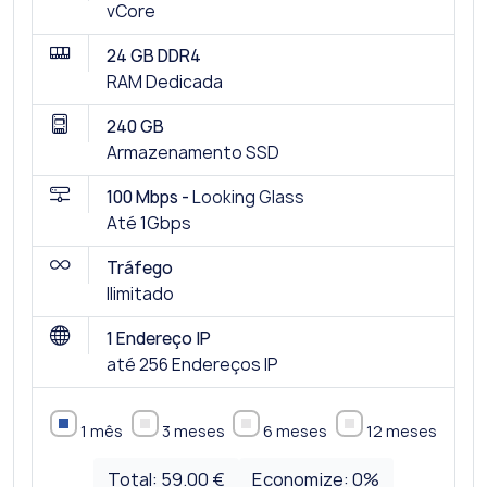
vCore
24 GB DDR4
RAM Dedicada
240 GB
Armazenamento SSD
100 Mbps -
Looking Glass
Até 1Gbps
Tráfego
Ilimitado
1 Endereço IP
até 256 Endereços IP
1 mês
3 meses
6 meses
12 meses
Total:
59.00 €
Economize:
0
%