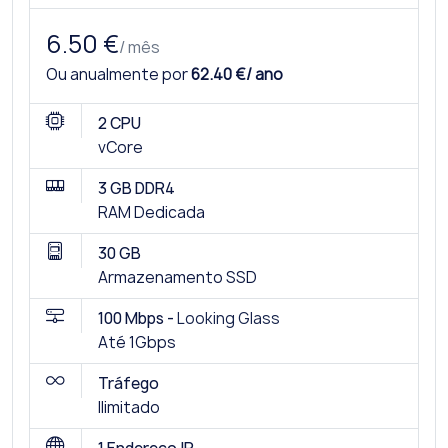
6.50 €
/ mês
Ou anualmente por
62.40 €/ ano
2 CPU
vCore
3 GB DDR4
RAM Dedicada
30 GB
Armazenamento SSD
100 Mbps -
Looking Glass
Até 1Gbps
Tráfego
Ilimitado