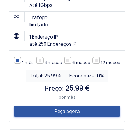
Até 1Gbps
Tráfego
Ilimitado
1 Endereço IP
até 256 Endereços IP
1 mês
3 meses
6 meses
12 meses
Total:
25.99 €
Economize:
0
%
Preço:
25.99 €
por mês
Peça agora