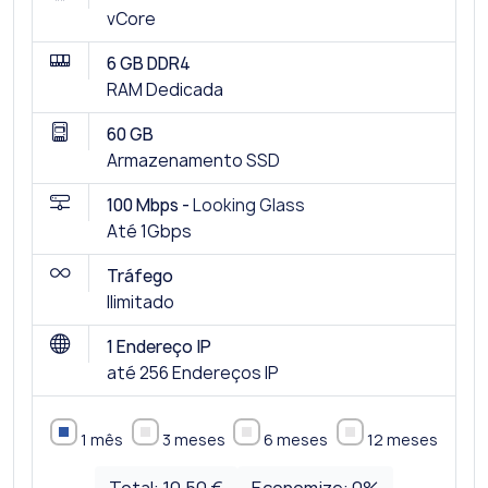
vCore
6 GB DDR4
RAM Dedicada
60 GB
Armazenamento SSD
100 Mbps -
Looking Glass
Até 1Gbps
Tráfego
Ilimitado
1 Endereço IP
até 256 Endereços IP
1 mês
3 meses
6 meses
12 meses
Total:
10.50 €
Economize:
0
%