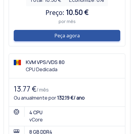
Preço:
10.50 €
por mês
Peça agora
KVM VPS/VDS 80
CPU Dedicada
13.77 €
/ mês
Ou anualmente por
132.19 €/ ano
4 CPU
vCore
8 GB DDR4