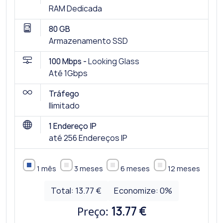
RAM Dedicada
80 GB
Armazenamento SSD
100 Mbps -
Looking Glass
Até 1Gbps
Tráfego
Ilimitado
1 Endereço IP
até 256 Endereços IP
1 mês
3 meses
6 meses
12 meses
Total:
13.77 €
Economize:
0
%
Preço:
13.77 €