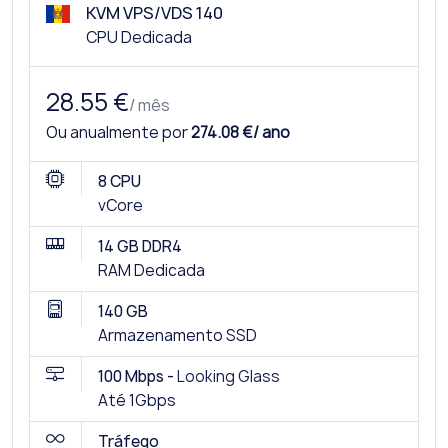
KVM VPS/VDS 140
CPU Dedicada
28.55 €
/ mês
Ou anualmente por
274.08 €/ ano
8 CPU
vCore
14 GB DDR4
RAM Dedicada
140 GB
Armazenamento SSD
100 Mbps -
Looking Glass
Até 1Gbps
Tráfego