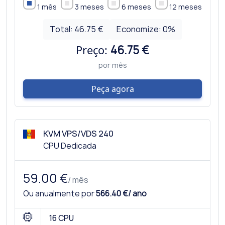
1 mês
3 meses
6 meses
12 meses
Total:
46.75 €
Economize:
0
%
Preço:
46.75 €
por mês
Peça agora
KVM VPS/VDS 240
CPU Dedicada
59.00 €
/ mês
Ou anualmente por
566.40 €/ ano
16 CPU