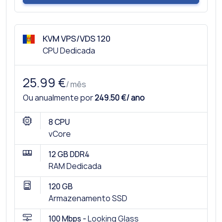
KVM VPS/VDS 120
CPU Dedicada
25.99 €
/ mês
Ou anualmente por
249.50 €/ ano
8 CPU
vCore
12 GB DDR4
RAM Dedicada
120 GB
Armazenamento SSD
100 Mbps -
Looking Glass