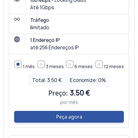
100 Mbps -
Looking Glass
Até 1Gbps
Tráfego
Ilimitado
1 Endereço IP
até 256 Endereços IP
1 mês
3 meses
6 meses
12 meses
Total:
3.50 €
Economize:
0
%
Preço:
3.50 €
por mês
Peça agora