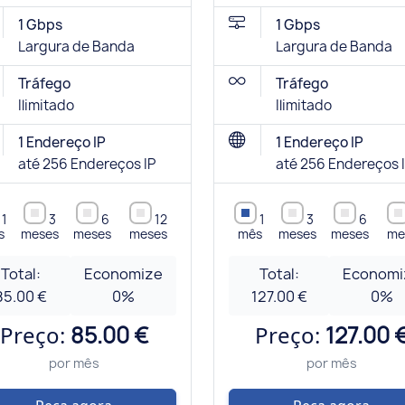
1 Gbps
1 Gbps
Largura de Banda
Largura de Banda
Tráfego
Tráfego
Ilimitado
Ilimitado
1 Endereço IP
1 Endereço IP
até 256 Endereços IP
até 256 Endereços 
1
3
6
12
1
3
6
s
meses
meses
meses
mês
meses
meses
me
Total:
Economize
Total:
Economi
85.00 €
0
%
127.00 €
0
%
Preço:
85.00 €
Preço:
127.00 
por mês
por mês