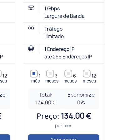
1 Gbps
Largura de Banda
Tráfego
Ilimitado
1 Endereço IP
IP
até 256 Endereços IP
12
1
3
6
12
ses
mês
meses
meses
meses
ze
Total:
Economize
134.00 €
0
%
€
Preço:
134.00 €
por mês