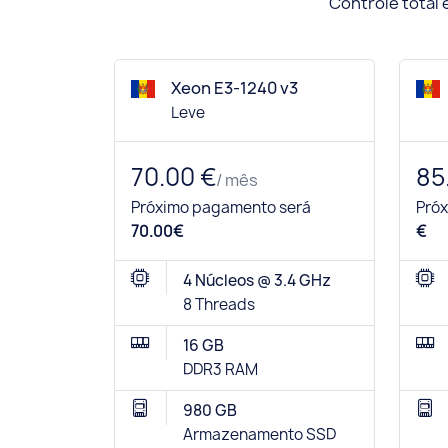
Controle total
Xeon E3-1240 v3
Leve
70.00 €
85
/ mês
Próximo pagamento será
Pró
70.00€
€
4 Núcleos @ 3.4 GHz
8 Threads
16 GB
DDR3 RAM
980 GB
Armazenamento SSD