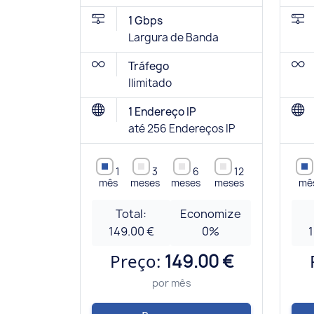
1 Gbps
Largura de Banda
Tráfego
Ilimitado
1 Endereço IP
até 256 Endereços IP
1
3
6
12
mês
meses
meses
meses
mê
Total:
Economize
149.00 €
0
%
1
Preço:
149.00 €
por mês