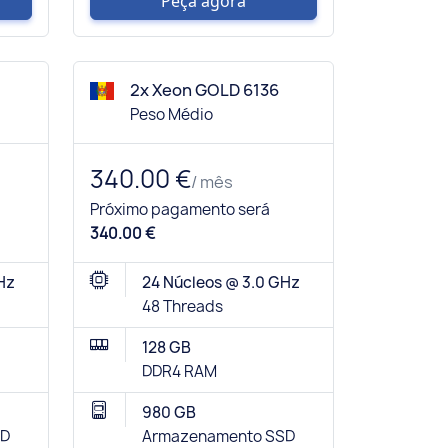
Peça agora
2x Xeon GOLD 6136
Peso Médio
340.00 €
/ mês
Próximo pagamento será
340.00 €
Hz
24 Núcleos @ 3.0 GHz
48 Threads
128 GB
DDR4 RAM
980 GB
SD
Armazenamento SSD