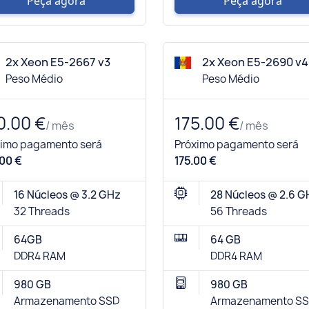
Peça agora
Peça agora
2x Xeon E5-2667 v3
2x Xeon E5-2690 v4
Peso Médio
Peso Médio
0.00 €
175.00 €
/ mês
/ mês
ximo pagamento será
Próximo pagamento será
00 €
175.00 €
16 Núcleos @ 3.2 GHz
28 Núcleos @ 2.6 G
32 Threads
56 Threads
64GB
64 GB
DDR4 RAM
DDR4 RAM
980 GB
980 GB
Armazenamento SSD
Armazenamento S