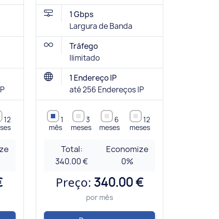
1 Gbps
Largura de Banda
Tráfego
Ilimitado
1 Endereço IP
IP
até 256 Endereços IP
12
1
3
6
12
ses
mês
meses
meses
meses
ze
Total:
Economize
340.00 €
0
%
€
Preço:
340.00 €
por mês