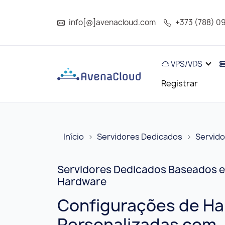
info[@]avenacloud.com
+373 (788) 0
VPS/VDS
Registrar
Início
Servidores Dedicados
Servid
Servidores Dedicados Baseados 
Hardware
Configurações de H
Personalizadas com