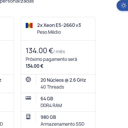
 personalizadas
2x Xeon E5-2660 v3
Peso Médio
134.00 €
/ mês
Próximo pagamento será
134.00 €
z
20 Núcleos @ 2.6 GHz
40 Threads
64 GB
DDR4 RAM
980 GB
SD
Armazenamento SSD