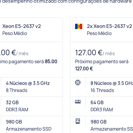
 e desempenho otimizado com configurações de hardware
Xeon E5-2637 v2
2x Xeon E5-2637 v2
Peso Médio
Peso Médio
.00 €
127.00 €
/ mês
/ mês
ximo pagamento será
85.00
Próximo pagamento será
127.00 €
4 Núcleos @ 3.5 GHz
8 Núcleos @ 3.5 GH
8 Threads
16 Threads
32 GB
64 GB
DDR3 RAM
DDR3 RAM
980 GB
980 GB
Armazenamento SSD
Armazenamento S