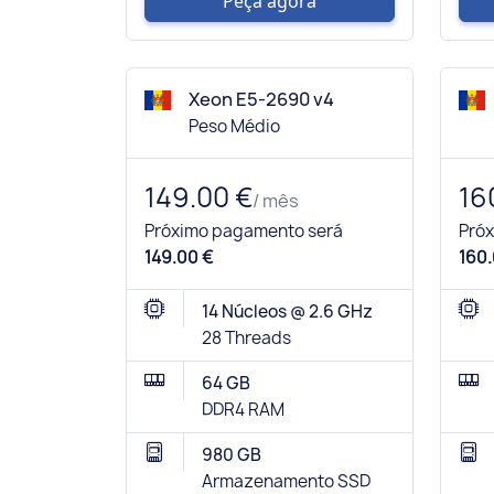
Peça agora
Xeon E5-2690 v4
Peso Médio
149.00 €
16
/ mês
Próximo pagamento será
Pró
149.00 €
160.
14 Núcleos @ 2.6 GHz
28 Threads
64 GB
DDR4 RAM
980 GB
Armazenamento SSD