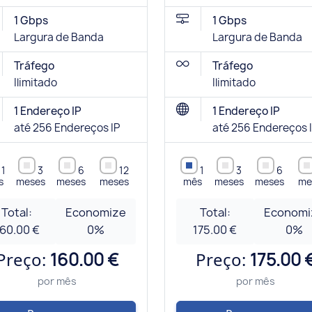
1 Gbps
1 Gbps
Largura de Banda
Largura de Banda
Tráfego
Tráfego
Ilimitado
Ilimitado
1 Endereço IP
1 Endereço IP
até 256 Endereços IP
até 256 Endereços 
1
3
6
12
1
3
6
s
meses
meses
meses
mês
meses
meses
me
Total:
Economize
Total:
Economi
60.00 €
0
%
175.00 €
0
%
Preço:
160.00 €
Preço:
175.00 
por mês
por mês