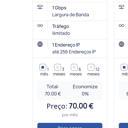
1 Gbps
Largura de Banda
Tráfego
Ilimitado
1 Endereço IP
até 256 Endereços IP
1
3
6
12
mês
meses
meses
meses
mê
Total:
Economize
70.00 €
0
%
Preço:
70.00 €
por mês