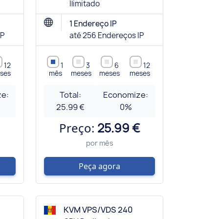
Ilimitado
1 Endereço IP
IP
até 256 Endereços IP
12
1
3
6
12
ses
mês
meses
meses
meses
e:
Total:
Economize:
25.99 €
0
%
Preço:
25.99 €
por mês
Peça agora
KVM VPS/VDS 240