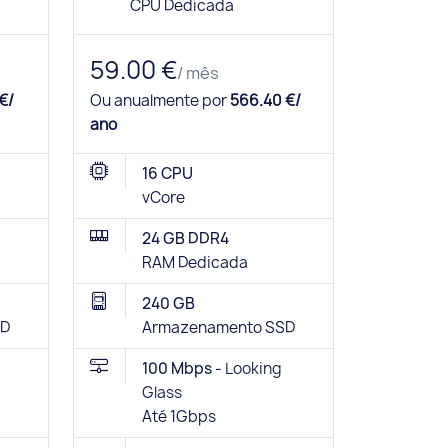
CPU Dedicada
59.00 €
/ mês
€/
Ou anualmente por
566.40 €/
ano
16 CPU
vCore
24 GB DDR4
RAM Dedicada
240 GB
SD
Armazenamento SSD
100 Mbps -
Looking
Glass
Até 1Gbps