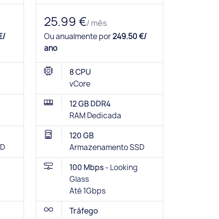
25.99 €
/ mês
€/
Ou anualmente por
249.50 €/
ano
8 CPU
vCore
12 GB DDR4
RAM Dedicada
120 GB
SD
Armazenamento SSD
100 Mbps -
Looking
Glass
Até 1Gbps
Tráfego