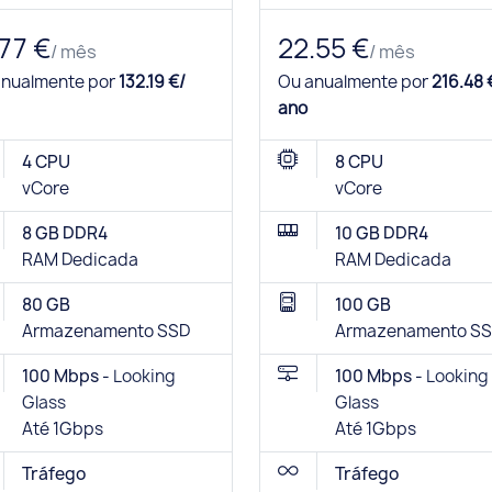
.77 €
22.55 €
/ mês
/ mês
anualmente por
132.19 €/
Ou anualmente por
216.48 
ano
4 CPU
8 CPU
vCore
vCore
8 GB DDR4
10 GB DDR4
RAM Dedicada
RAM Dedicada
80 GB
100 GB
Armazenamento SSD
Armazenamento S
100 Mbps -
Looking
100 Mbps -
Looking
Glass
Glass
Até 1Gbps
Até 1Gbps
Tráfego
Tráfego