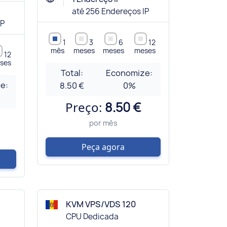
até 256 Endereços IP
IP
1
3
6
12
mês
meses
meses
meses
12
ses
Total:
Economize:
e:
8.50 €
0
%
Preço:
8.50 €
por mês
Peça agora
KVM VPS/VDS 120
CPU Dedicada