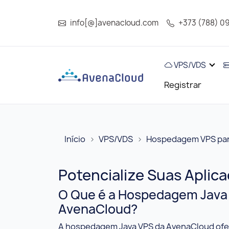
info[@]avenacloud.com
+373 (788) 0
VPS/VDS
Registrar
Início
VPS/VDS
Hospedagem VPS par
Potencialize Suas Apli
O Que é a Hospedagem Java
AvenaCloud?
A hospedagem Java VPS da AvenaCloud of