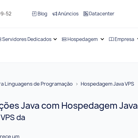
99-52
Blog
Anúncios
Datacenter
Servidores Dedicados
Hospedagem
Empresa
a Linguagens de Programação
Hospedagem Java VPS
cações Java com Hospedagem Java
 VPS da
erece um