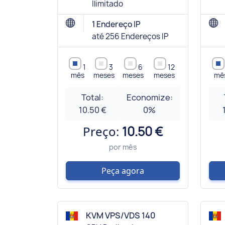
Ilimitado
1 Endereço IP
até 256 Endereços IP
1
3
6
12
mês
meses
meses
meses
mê
Total:
Economize:
10.50 €
0
%
Preço:
10.50 €
por mês
Peça agora
KVM VPS/VDS 140