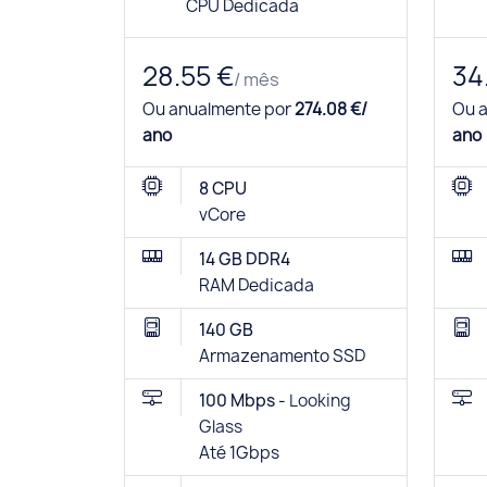
CPU Dedicada
28.55 €
34
/ mês
Ou anualmente por
274.08 €/
Ou 
ano
ano
8 CPU
vCore
14 GB DDR4
RAM Dedicada
140 GB
Armazenamento SSD
100 Mbps -
Looking
Glass
Até 1Gbps