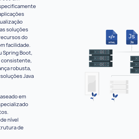
specificamente
aplicações
tualização
as soluções
 recursos do
m facilidade.
u Spring Boot,
 consistente,
ança robusta,
 soluções Java
baseado em
specializado
tos.
de nível
trutura de