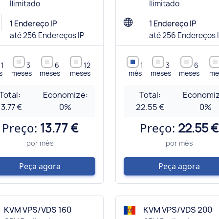
Ilimitado
Ilimitado
1 Endereço IP
1 Endereço IP
até 256 Endereços IP
até 256 Endereços 
1
3
6
12
1
3
6
s
meses
meses
meses
mês
meses
meses
me
Total:
Economize:
Total:
Economiz
13.77 €
0
%
22.55 €
0
%
Preço:
13.77 €
Preço:
22.55 €
por mês
por mês
Peça agora
Peça agora
KVM VPS/VDS 160
KVM VPS/VDS 200