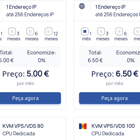
1 Endereço IP
1 Endereço IP
até 256 Endereços IP
até 256 Endereços 
1
3
6
12
1
3
6
s
meses
meses
meses
mês
meses
meses
me
Total:
Economize:
Total:
Economiz
5.00 €
0
%
6.50 €
0
%
Preço:
5.00 €
Preço:
6.50 €
por mês
por mês
Peça agora
Peça agora
KVM VPS/VDS 80
KVM VPS/VDS 100
CPU Dedicada
CPU Dedicada