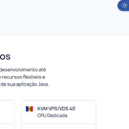
ços
desenvolvimento até
recursos flexíveis e
de sua aplicação Java.
KVM VPS/VDS 40
CPU Dedicada