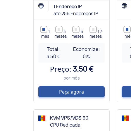
1 Endereço IP
até 256 Endereços IP
1
3
6
12
mês
meses
meses
meses
mê
Total:
Economize:
3.50 €
0
%
Preço:
3.50 €
por mês
Peça agora
KVM VPS/VDS 60
CPU Dedicada