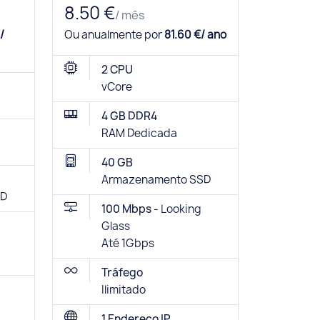
8.50 €
/ mês
/
Ou anualmente por
81.60 €/ ano
2 CPU
vCore
4 GB DDR4
RAM Dedicada
40 GB
Armazenamento SSD
SD
100 Mbps -
Looking
Glass
Até 1Gbps
Tráfego
Ilimitado
1 Endereço IP