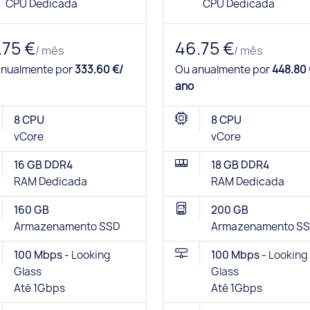
CPU Dedicada
CPU Dedicada
.75 €
46.75 €
/ mês
/ mês
anualmente por
333.60 €/
Ou anualmente por
448.80 
ano
8 CPU
8 CPU
vCore
vCore
16 GB DDR4
18 GB DDR4
RAM Dedicada
RAM Dedicada
160 GB
200 GB
Armazenamento SSD
Armazenamento S
100 Mbps -
Looking
100 Mbps -
Looking
Glass
Glass
Até 1Gbps
Até 1Gbps