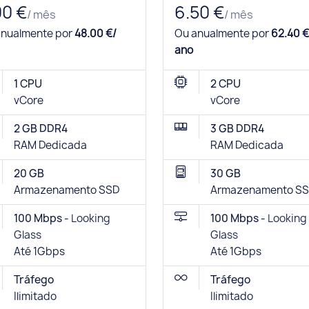
00 €
6.50 €
/ mês
/ mês
anualmente por
48.00 €/
Ou anualmente por
62.40 €
ano
1 CPU
2 CPU
vCore
vCore
2 GB DDR4
3 GB DDR4
RAM Dedicada
RAM Dedicada
20 GB
30 GB
Armazenamento SSD
Armazenamento S
100 Mbps -
Looking
100 Mbps -
Looking
Glass
Glass
Até 1Gbps
Até 1Gbps
Tráfego
Tráfego
Ilimitado
Ilimitado