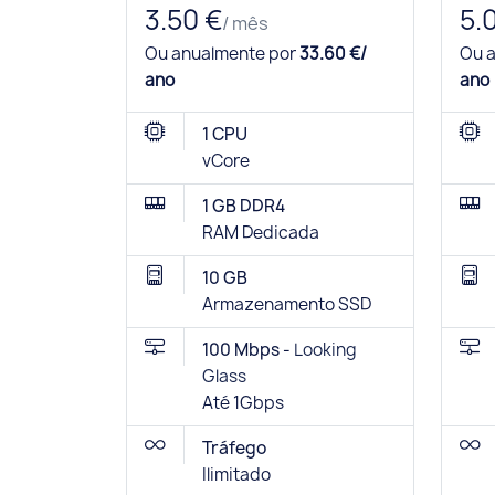
3.50 €
5.
/ mês
Ou anualmente por
33.60 €/
Ou 
ano
ano
1 CPU
vCore
1 GB DDR4
RAM Dedicada
10 GB
Armazenamento SSD
100 Mbps -
Looking
Glass
Até 1Gbps
Tráfego
Ilimitado