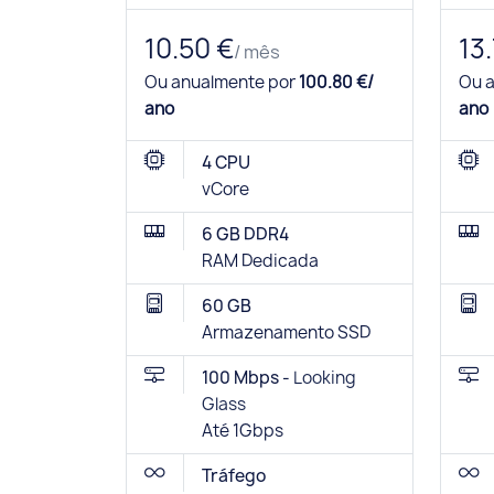
10.50 €
13
/ mês
Ou anualmente por
100.80 €/
Ou 
ano
ano
4 CPU
vCore
6 GB DDR4
RAM Dedicada
60 GB
Armazenamento SSD
100 Mbps -
Looking
Glass
Até 1Gbps
Tráfego