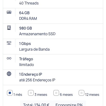
40 Threads
64 GB
DDR4 RAM
980 GB
Armazenamento SSD
1 Gbps
Largura de Banda
Tráfego
Ilimitado
1 Endereço IP
até 256 Endereços IP
1 mês
3 meses
6 meses
12 meses
Total:
134.00 €
Economize
0
%