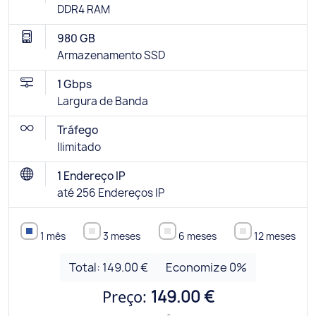
DDR4 RAM
980 GB
Armazenamento SSD
1 Gbps
Largura de Banda
Tráfego
Ilimitado
1 Endereço IP
até 256 Endereços IP
1 mês
3 meses
6 meses
12 meses
Total:
149.00 €
Economize
0
%
Preço:
149.00 €