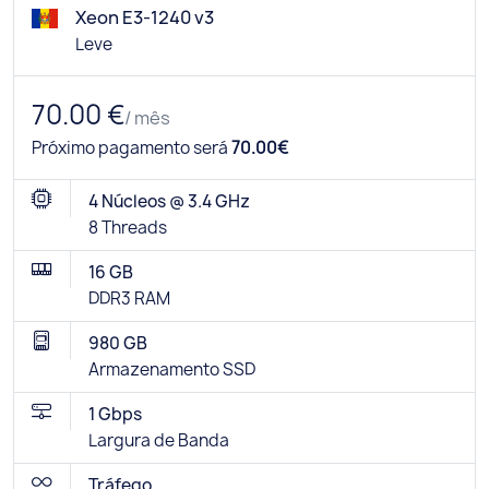
Xeon E3-1240 v3
Leve
70.00 €
/ mês
Próximo pagamento será
70.00€
4 Núcleos @ 3.4 GHz
8 Threads
16 GB
DDR3 RAM
980 GB
Armazenamento SSD
1 Gbps
Largura de Banda
Tráfego