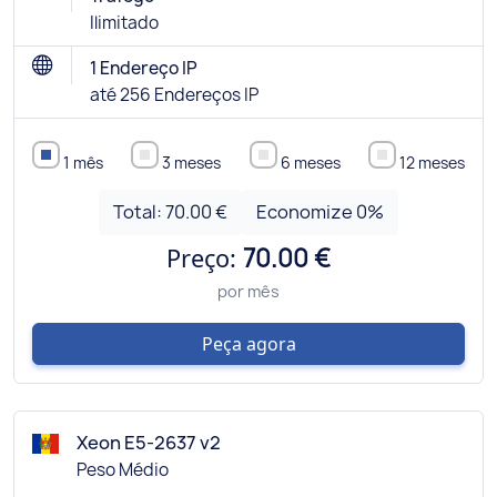
Ilimitado
1 Endereço IP
até 256 Endereços IP
1 mês
3 meses
6 meses
12 meses
Total:
70.00 €
Economize
0
%
Preço:
70.00 €
por mês
Peça agora
Xeon E5-2637 v2
Peso Médio