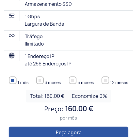
Armazenamento SSD
1 Gbps
Largura de Banda
Tráfego
Ilimitado
1 Endereço IP
até 256 Endereços IP
1 mês
3 meses
6 meses
12 meses
Total:
160.00 €
Economize
0
%
Preço:
160.00 €
por mês
Peça agora