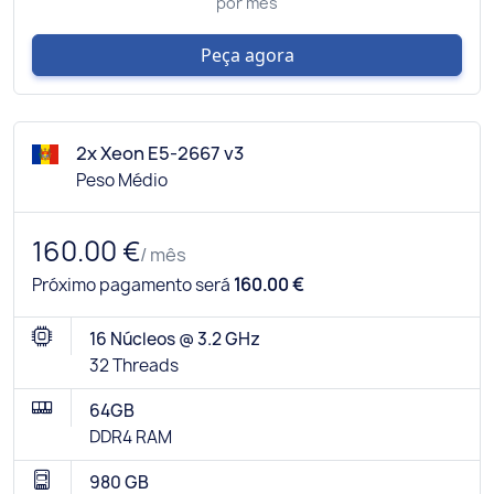
por mês
Peça agora
2x Xeon E5-2667 v3
Peso Médio
160.00 €
/ mês
Próximo pagamento será
160.00 €
16 Núcleos @ 3.2 GHz
32 Threads
64GB
DDR4 RAM
980 GB