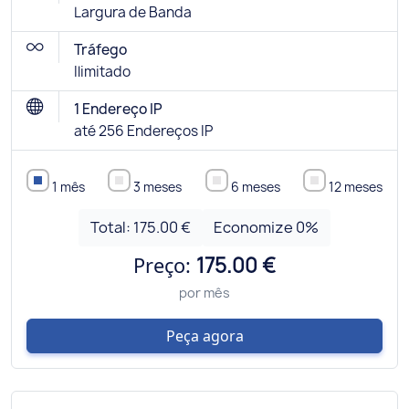
Largura de Banda
Tráfego
Ilimitado
1 Endereço IP
até 256 Endereços IP
1 mês
3 meses
6 meses
12 meses
Total:
175.00 €
Economize
0
%
Preço:
175.00 €
por mês
Peça agora