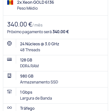
2x Xeon GOLD 6136
Peso Médio
340.00 €
/ mês
Próximo pagamento será
340.00 €
24 Núcleos @ 3.0 GHz
48 Threads
128 GB
DDR4 RAM
980 GB
Armazenamento SSD
1 Gbps
Largura de Banda
Tráfego