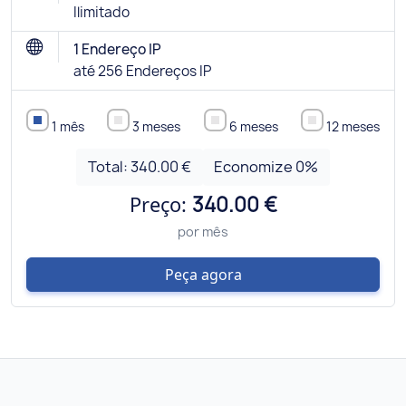
Ilimitado
1 Endereço IP
até 256 Endereços IP
1 mês
3 meses
6 meses
12 meses
Total:
340.00 €
Economize
0
%
Preço:
340.00 €
por mês
Peça agora