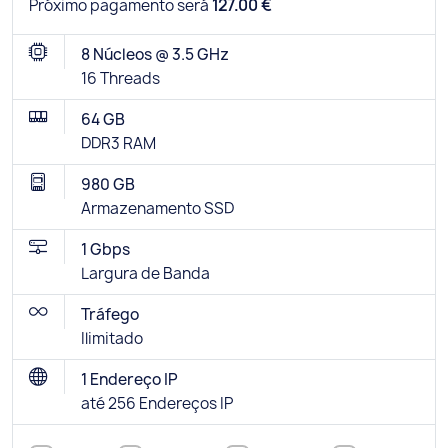
Próximo pagamento será
127.00 €
8 Núcleos @ 3.5 GHz
16 Threads
64 GB
DDR3 RAM
980 GB
Armazenamento SSD
1 Gbps
Largura de Banda
Tráfego
Ilimitado
1 Endereço IP
até 256 Endereços IP