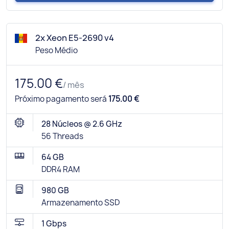
2x Xeon E5-2690 v4
Peso Médio
175.00 €
/ mês
Próximo pagamento será
175.00 €
28 Núcleos @ 2.6 GHz
56 Threads
64 GB
DDR4 RAM
980 GB
Armazenamento SSD
1 Gbps