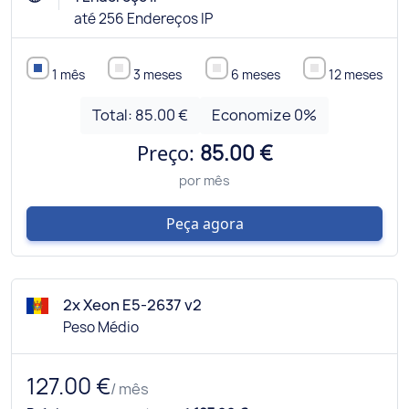
até 256 Endereços IP
1 mês
3 meses
6 meses
12 meses
Total:
85.00 €
Economize
0
%
Preço:
85.00 €
por mês
Peça agora
2x Xeon E5-2637 v2
Peso Médio
127.00 €
/ mês