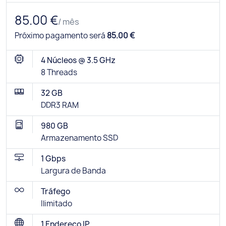
85.00 €
/ mês
Próximo pagamento será
85.00 €
4 Núcleos @ 3.5 GHz
8 Threads
32 GB
DDR3 RAM
980 GB
Armazenamento SSD
1 Gbps
Largura de Banda
Tráfego
Ilimitado
1 Endereço IP