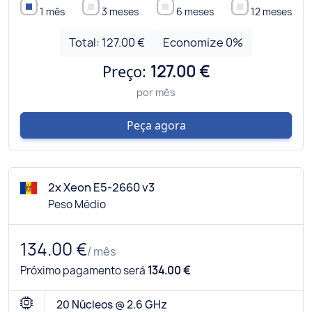
1 mês
3 meses
6 meses
12 meses
Total:
127.00 €
Economize
0
%
Preço:
127.00 €
por mês
Peça agora
2x Xeon E5-2660 v3
Peso Médio
134.00 €
/ mês
Próximo pagamento será
134.00 €
20 Núcleos @ 2.6 GHz