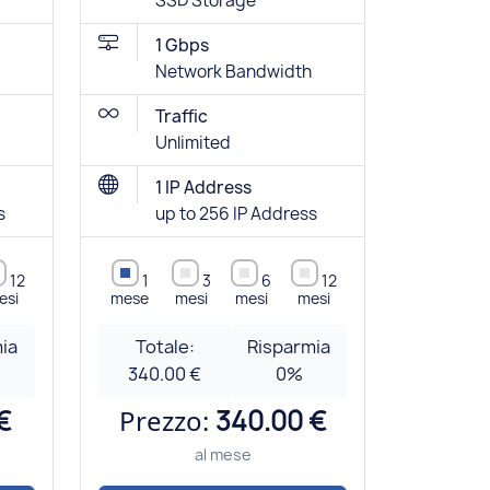
SSD Storage
1 Gbps
Network Bandwidth
Traffic
Unlimited
1 IP Address
s
up to 256 IP Address
12
1
3
6
12
esi
mese
mesi
mesi
mesi
ia
Totale:
Risparmia
340.00 €
0
%
€
Prezzo:
340.00 €
al mese