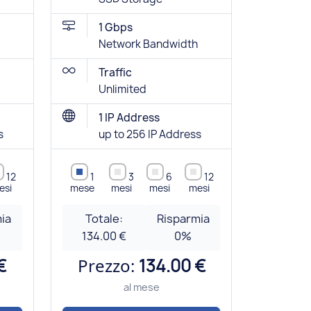
1 Gbps
Network Bandwidth
Traffic
Unlimited
1 IP Address
s
up to 256 IP Address
12
1
3
6
12
esi
mese
mesi
mesi
mesi
ia
Totale:
Risparmia
134.00 €
0
%
€
Prezzo:
134.00 €
al mese