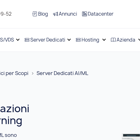
99-52
Blog
Annunci
Datacenter
S/VDS
Server Dedicati
Hosting
Azienda
ici per Scopi
Server Dedicati AI/ML
azioni
rning
ML sono