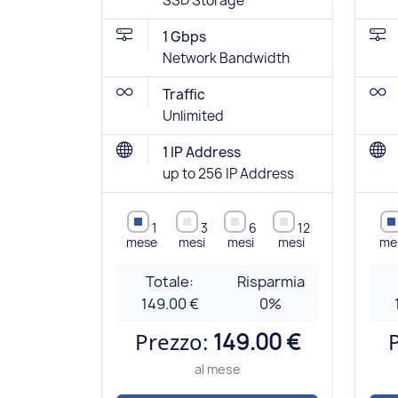
SSD Storage
1 Gbps
Network Bandwidth
Traffic
Unlimited
1 IP Address
up to 256 IP Address
1
3
6
12
mese
mesi
mesi
mesi
me
Totale:
Risparmia
149.00 €
0
%
Prezzo:
149.00 €
al mese