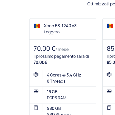
Ottimizzati pe
Xeon E3-1240 v3
Leggero
70.00 €
85
/ mese
Il prossimo pagamento sarà di
Il p
70.00€
85.0
4 Cores @ 3.4 GHz
8 Threads
16 GB
DDR3 RAM
980 GB
SSD Storage