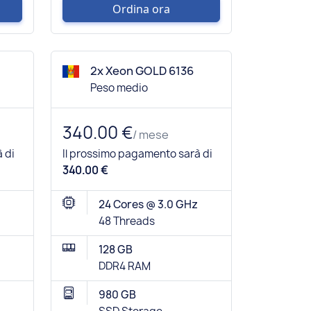
Ordina ora
2x Xeon GOLD 6136
Peso medio
340.00 €
/ mese
 di
Il prossimo pagamento sarà di
340.00 €
24 Cores @ 3.0 GHz
48 Threads
128 GB
DDR4 RAM
980 GB