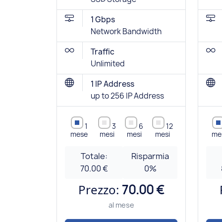
1 Gbps
Network Bandwidth
Traffic
Unlimited
1 IP Address
up to 256 IP Address
1
3
6
12
mese
mesi
mesi
mesi
me
Totale:
Risparmia
70.00 €
0
%
Prezzo:
70.00 €
al mese