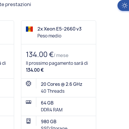
lte prestazioni
2x Xeon E5-2660 v3
Peso medio
134.00 €
/ mese
 di
Il prossimo pagamento sarà di
134.00 €
20 Cores @ 2.6 GHz
40 Threads
64 GB
DDR4 RAM
980 GB
SSD Storage