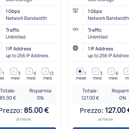
1 Gbps
1 Gbps
Network Bandwidth
Network Bandwidth
Traffic
Traffic
Unlimited
Unlimited
1 IP Address
1 IP Address
up to 256 IP Address
up to 256 IP Addres
1
3
6
12
1
3
6
se
mesi
mesi
mesi
mese
mesi
mesi
m
Totale:
Risparmia
Totale:
Risparm
85.00 €
0
%
127.00 €
0
%
Prezzo:
85.00 €
Prezzo:
127.00 
al mese
al mese