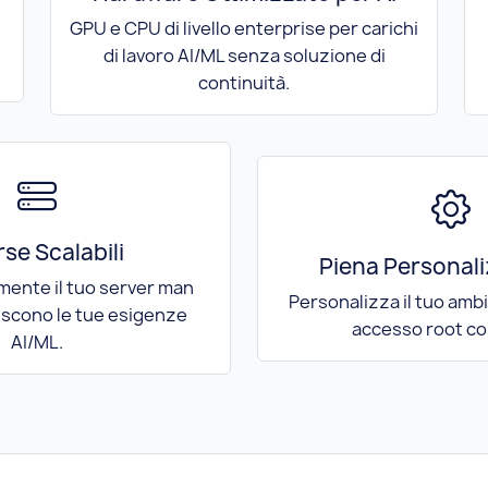
GPU e CPU di livello enterprise per carichi
di lavoro AI/ML senza soluzione di
continuità.
rse Scalabili
Piena Personal
mente il tuo server man
Personalizza il tuo amb
scono le tue esigenze
accesso root co
AI/ML.