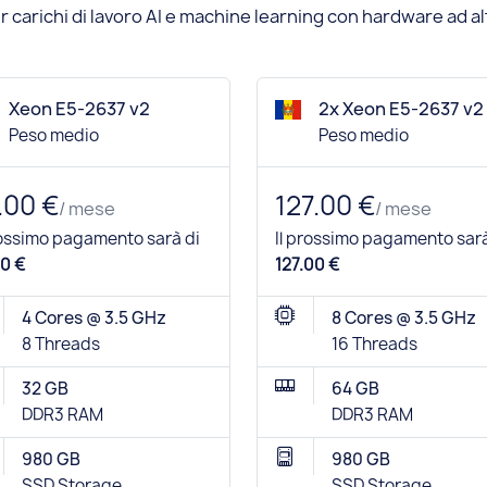
r carichi di lavoro AI e machine learning con hardware ad a
Xeon E5-2637 v2
2x Xeon E5-2637 v2
Peso medio
Peso medio
.00 €
127.00 €
/ mese
/ mese
rossimo pagamento sarà di
Il prossimo pagamento sarà
0 €
127.00 €
4 Cores @ 3.5 GHz
8 Cores @ 3.5 GHz
8 Threads
16 Threads
32 GB
64 GB
DDR3 RAM
DDR3 RAM
980 GB
980 GB
SSD Storage
SSD Storage