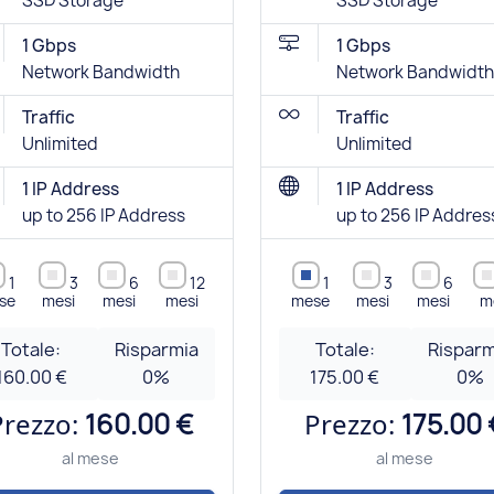
SSD Storage
SSD Storage
1 Gbps
1 Gbps
Network Bandwidth
Network Bandwidth
Traffic
Traffic
Unlimited
Unlimited
1 IP Address
1 IP Address
up to 256 IP Address
up to 256 IP Addres
1
3
6
12
1
3
6
se
mesi
mesi
mesi
mese
mesi
mesi
m
Totale:
Risparmia
Totale:
Risparm
160.00 €
0
%
175.00 €
0
%
Prezzo:
160.00 €
Prezzo:
175.00 
al mese
al mese