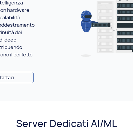
ntelligenza
. Con hardware
calabilità
n addestramento
inuità dei
 di deep
stribuendo
ono il perfetto
tattaci
Server Dedicati AI/ML