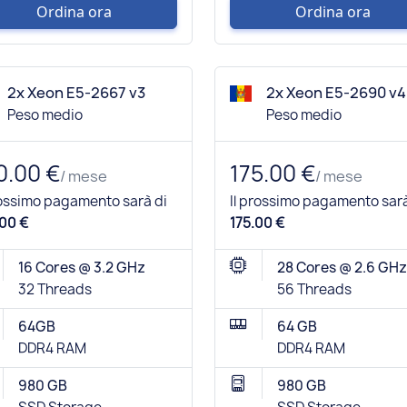
Ordina ora
Ordina ora
2x Xeon E5-2667 v3
2x Xeon E5-2690 v4
Peso medio
Peso medio
0.00 €
175.00 €
/ mese
/ mese
rossimo pagamento sarà di
Il prossimo pagamento sarà
00 €
175.00 €
16 Cores @ 3.2 GHz
28 Cores @ 2.6 GHz
32 Threads
56 Threads
64GB
64 GB
DDR4 RAM
DDR4 RAM
980 GB
980 GB