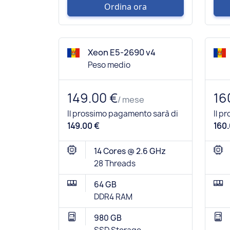
Ordina ora
Xeon E5-2690 v4
Peso medio
149.00 €
16
/ mese
Il prossimo pagamento sarà di
Il p
149.00 €
160.
14 Cores @ 2.6 GHz
28 Threads
64 GB
DDR4 RAM
980 GB