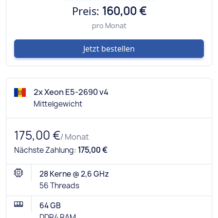
Preis:
160,00 €
pro Monat
Jetzt bestellen
2x Xeon E5-2690 v4
Mittelgewicht
175,00 €
/ Monat
Nächste Zahlung:
175,00 €
28 Kerne @ 2,6 GHz
56 Threads
64 GB
DDR4 RAM