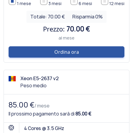
1 mese
3 mesi
6 mesi
12 mesi
Totale:
70.00 €
Risparmia
0
%
Prezzo:
70.00 €
al mese
Ordina ora
Xeon E5-2637 v2
Peso medio
85.00 €
/ mese
Il prossimo pagamento sarà di
85.00 €
4 Cores @ 3.5 GHz