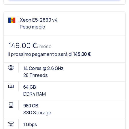
Xeon E5-2690 v4
Peso medio
149.00 €
/ mese
Il prossimo pagamento sarà di
149.00 €
14 Cores @ 2.6 GHz
28 Threads
64 GB
DDR4 RAM
980 GB
SSD Storage
1 Gbps