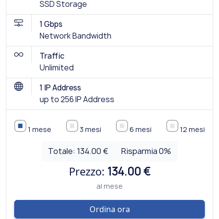
SSD Storage
1 Gbps
Network Bandwidth
Traffic
Unlimited
1 IP Address
up to 256 IP Address
1 mese
3 mesi
6 mesi
12 mesi
Totale:
134.00 €
Risparmia
0
%
Prezzo:
134.00 €
al mese
Ordina ora