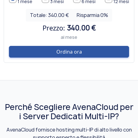
1 mese
3 mesi
6 mesi
12 mesi
Totale:
340.00 €
Risparmia
0
%
Prezzo:
340.00 €
al mese
Ordina ora
Perché Scegliere AvenaCloud per
i Server Dedicati Multi-IP?
AvenaCloud fornisce hosting multi-IP di alto livello con
supporto esperto e flessibilità