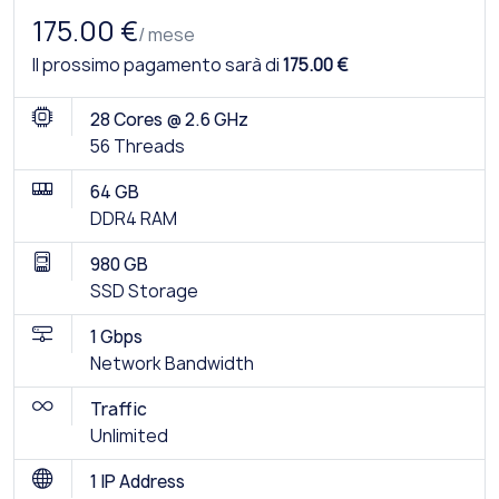
175.00 €
/ mese
Il prossimo pagamento sarà di
175.00 €
28 Cores @ 2.6 GHz
56 Threads
64 GB
DDR4 RAM
980 GB
SSD Storage
1 Gbps
Network Bandwidth
Traffic
Unlimited
1 IP Address