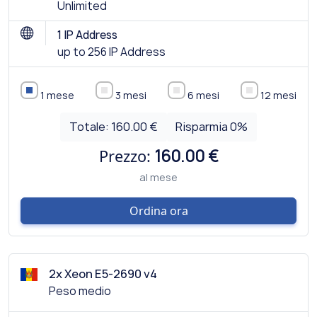
Unlimited
1 IP Address
up to 256 IP Address
1 mese
3 mesi
6 mesi
12 mesi
Totale:
160.00 €
Risparmia
0
%
Prezzo:
160.00 €
al mese
Ordina ora
2x Xeon E5-2690 v4
Peso medio