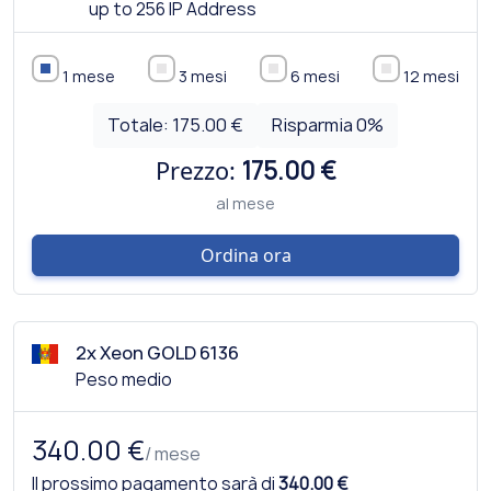
up to 256 IP Address
1 mese
3 mesi
6 mesi
12 mesi
Totale:
175.00 €
Risparmia
0
%
Prezzo:
175.00 €
al mese
Ordina ora
2x Xeon GOLD 6136
Peso medio
340.00 €
/ mese
Il prossimo pagamento sarà di
340.00 €