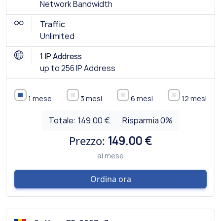
Network Bandwidth
Traffic
Unlimited
1 IP Address
up to 256 IP Address
1 mese
3 mesi
6 mesi
12 mesi
Totale:
149.00 €
Risparmia
0
%
Prezzo:
149.00 €
al mese
Ordina ora