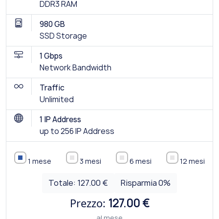
DDR3 RAM
980 GB
SSD Storage
1 Gbps
Network Bandwidth
Traffic
Unlimited
1 IP Address
up to 256 IP Address
1 mese
3 mesi
6 mesi
12 mesi
Totale:
127.00 €
Risparmia
0
%
Prezzo:
127.00 €
al mese