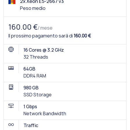
2x Xeon E5-2667 v3
Peso medio
160.00 €
/ mese
Il prossimo pagamento sarà di
160.00 €
16 Cores @ 3.2 GHz
32 Threads
64GB
DDR4 RAM
980 GB
SSD Storage
1 Gbps
Network Bandwidth
Traffic