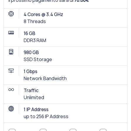
Il prossimo pagamento sarà di
70.00€
4 Cores @ 3.4 GHz
8 Threads
16 GB
DDR3 RAM
980 GB
SSD Storage
1 Gbps
Network Bandwidth
Traffic
Unlimited
1 IP Address
up to 256 IP Address