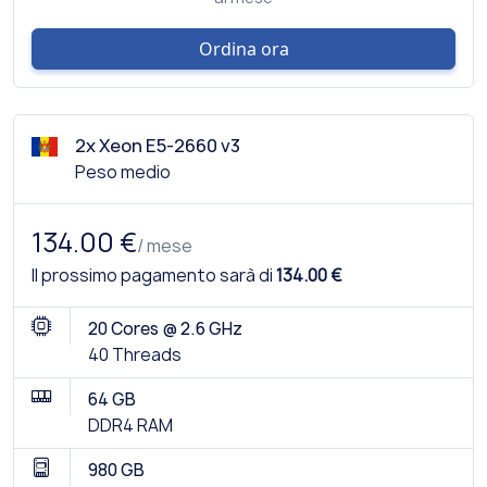
Ordina ora
2x Xeon E5-2660 v3
Peso medio
134.00 €
/ mese
Il prossimo pagamento sarà di
134.00 €
20 Cores @ 2.6 GHz
40 Threads
64 GB
DDR4 RAM
980 GB