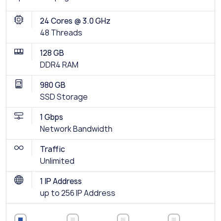
24 Cores @ 3.0 GHz
48 Threads
128 GB
DDR4 RAM
980 GB
SSD Storage
1 Gbps
Network Bandwidth
Traffic
Unlimited
1 IP Address
up to 256 IP Address