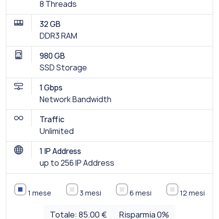
8 Threads
32 GB
DDR3 RAM
980 GB
SSD Storage
1 Gbps
Network Bandwidth
Traffic
Unlimited
1 IP Address
up to 256 IP Address
1 mese
3 mesi
6 mesi
12 mesi
Totale:
85.00 €
Risparmia
0
%