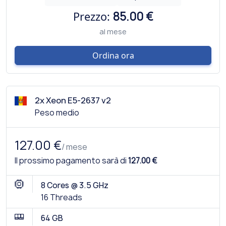
Prezzo:
85.00 €
al mese
Ordina ora
2x Xeon E5-2637 v2
Peso medio
127.00 €
/ mese
Il prossimo pagamento sarà di
127.00 €
8 Cores @ 3.5 GHz
16 Threads
64 GB