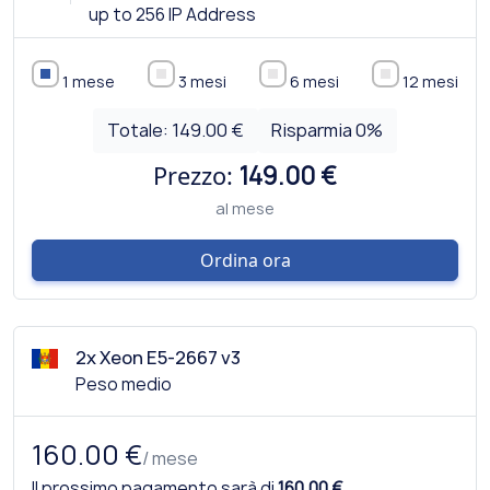
up to 256 IP Address
1 mese
3 mesi
6 mesi
12 mesi
Totale:
149.00 €
Risparmia
0
%
Prezzo:
149.00 €
al mese
Ordina ora
2x Xeon E5-2667 v3
Peso medio
160.00 €
/ mese
Il prossimo pagamento sarà di
160.00 €