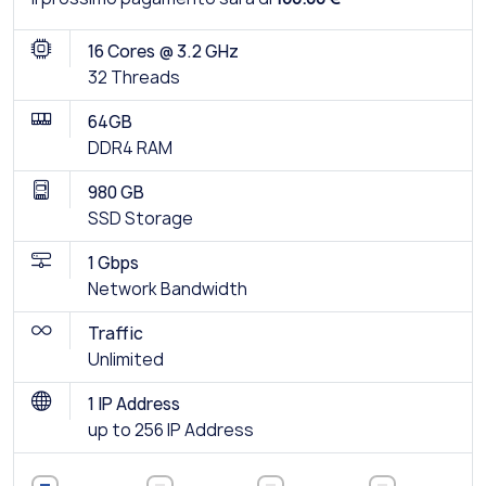
16 Cores @ 3.2 GHz
32 Threads
64GB
DDR4 RAM
980 GB
SSD Storage
1 Gbps
Network Bandwidth
Traffic
Unlimited
1 IP Address
up to 256 IP Address