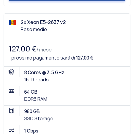
2x Xeon E5-2637 v2
Peso medio
127.00 €
/ mese
Il prossimo pagamento sarà di
127.00 €
8 Cores @ 3.5 GHz
16 Threads
64 GB
DDR3 RAM
980 GB
SSD Storage
1 Gbps