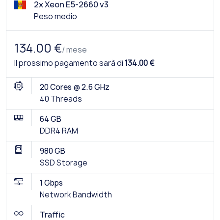
2x Xeon E5-2660 v3
Peso medio
134.00 €
/ mese
Il prossimo pagamento sarà di
134.00 €
20 Cores @ 2.6 GHz
40 Threads
64 GB
DDR4 RAM
980 GB
SSD Storage
1 Gbps
Network Bandwidth
Traffic