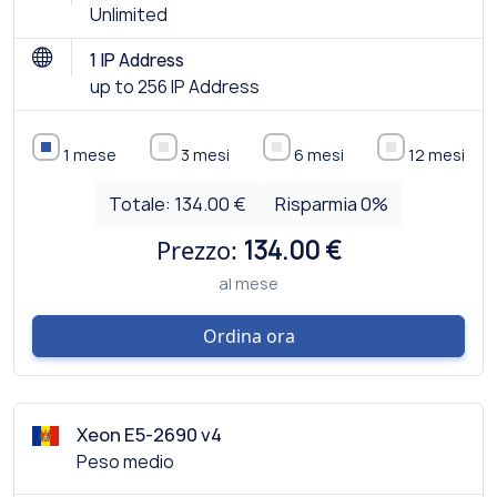
Unlimited
1 IP Address
up to 256 IP Address
1 mese
3 mesi
6 mesi
12 mesi
Totale:
134.00 €
Risparmia
0
%
Prezzo:
134.00 €
al mese
Ordina ora
Xeon E5-2690 v4
Peso medio