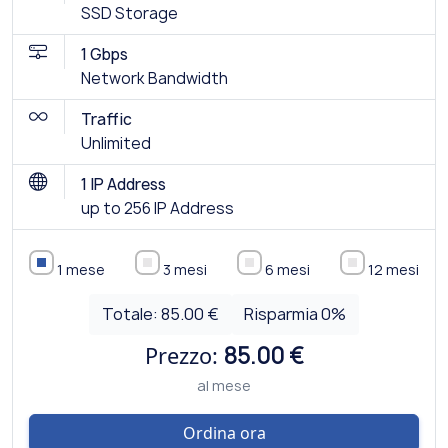
SSD Storage
1 Gbps
Network Bandwidth
Traffic
Unlimited
1 IP Address
up to 256 IP Address
1 mese
3 mesi
6 mesi
12 mesi
Totale:
85.00 €
Risparmia
0
%
Prezzo:
85.00 €
al mese
Ordina ora