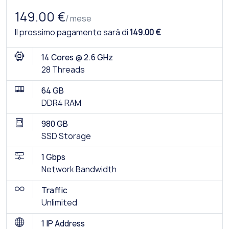
149.00 €
/ mese
Il prossimo pagamento sarà di
149.00 €
14 Cores @ 2.6 GHz
28 Threads
64 GB
DDR4 RAM
980 GB
SSD Storage
1 Gbps
Network Bandwidth
Traffic
Unlimited
1 IP Address