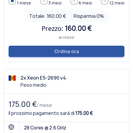
1 mese
3 mesi
6 mesi
12 mesi
Totale:
160.00 €
Risparmia
0
%
Prezzo:
160.00 €
al mese
Ordina ora
2x Xeon E5-2690 v4
Peso medio
175.00 €
/ mese
Il prossimo pagamento sarà di
175.00 €
28 Cores @ 2.6 GHz