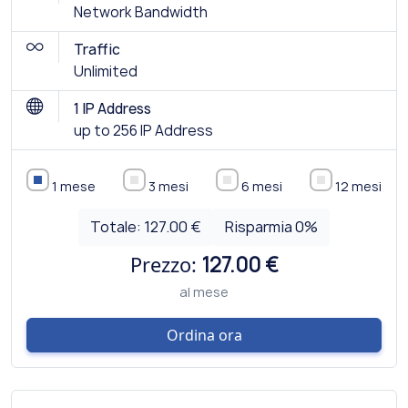
Network Bandwidth
Traffic
Unlimited
1 IP Address
up to 256 IP Address
1 mese
3 mesi
6 mesi
12 mesi
Totale:
127.00 €
Risparmia
0
%
Prezzo:
127.00 €
al mese
Ordina ora