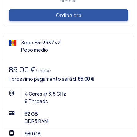
al mese
Ordina ora
Xeon E5-2637 v2
Peso medio
85.00 €
/ mese
Il prossimo pagamento sarà di
85.00 €
4 Cores @ 3.5 GHz
8 Threads
32 GB
DDR3 RAM
980 GB