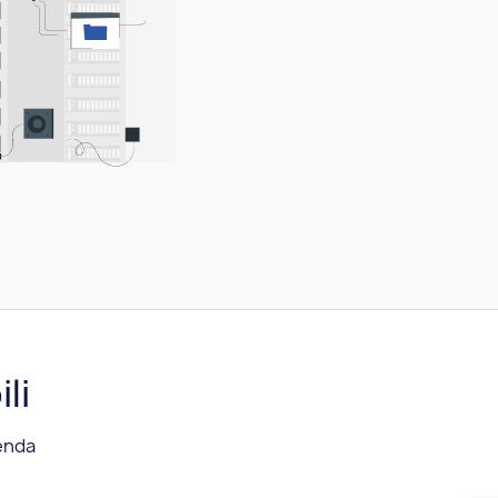
li
ienda