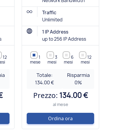
Network Bandwidth
Traffic
Unlimited
1 IP Address
s
up to 256 IP Address
12
1
3
6
12
esi
mese
mesi
mesi
mesi
ia
Totale:
Risparmia
134.00 €
0
%
€
Prezzo:
134.00 €
al mese
Ordina ora