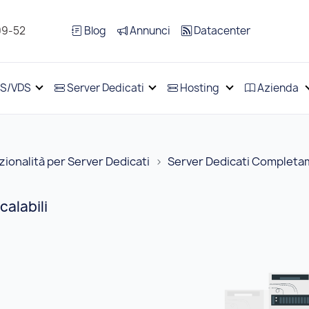
99-52
Blog
Annunci
Datacenter
S/VDS
Server Dedicati
Hosting
Azienda
ionalità per Server Dedicati
Server Dedicati Completam
alabili