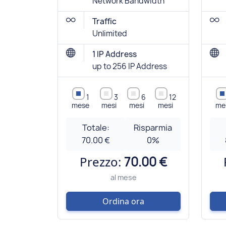
Network Bandwidth
Traffic
Unlimited
1 IP Address
up to 256 IP Address
1
3
6
12
mese
mesi
mesi
mesi
me
Totale:
Risparmia
70.00 €
0
%
Prezzo:
70.00 €
al mese
Ordina ora