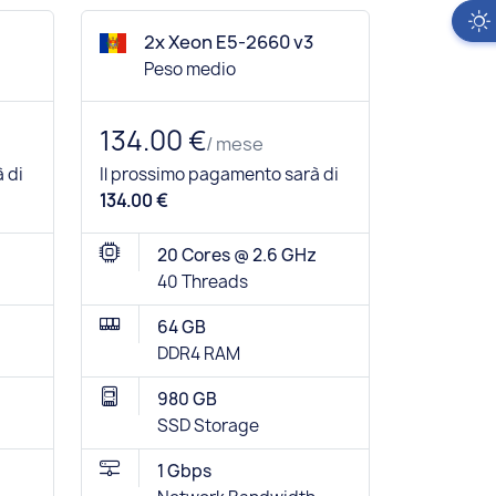
2x Xeon E5-2660 v3
Peso medio
134.00 €
/ mese
 di
Il prossimo pagamento sarà di
134.00 €
20 Cores @ 2.6 GHz
40 Threads
64 GB
DDR4 RAM
980 GB
SSD Storage
1 Gbps