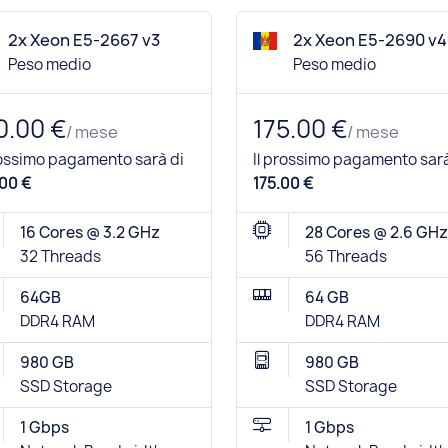
2x Xeon E5-2667 v3
2x Xeon E5-2690 v4
Peso medio
Peso medio
0.00 €
175.00 €
/ mese
/ mese
rossimo pagamento sarà di
Il prossimo pagamento sarà
00 €
175.00 €
16 Cores @ 3.2 GHz
28 Cores @ 2.6 GHz
32 Threads
56 Threads
64GB
64 GB
DDR4 RAM
DDR4 RAM
980 GB
980 GB
SSD Storage
SSD Storage
1 Gbps
1 Gbps