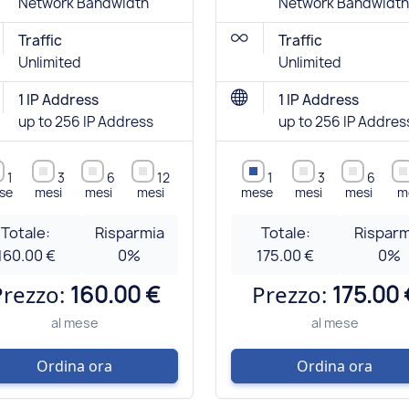
Network Bandwidth
Network Bandwidth
Traffic
Traffic
Unlimited
Unlimited
1 IP Address
1 IP Address
up to 256 IP Address
up to 256 IP Addres
1
3
6
12
1
3
6
se
mesi
mesi
mesi
mese
mesi
mesi
m
Totale:
Risparmia
Totale:
Risparm
160.00 €
0
%
175.00 €
0
%
Prezzo:
160.00 €
Prezzo:
175.00 
al mese
al mese
Ordina ora
Ordina ora