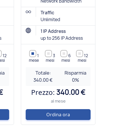
Network Bandwidth
Traffic
Unlimited
1 IP Address
s
up to 256 IP Address
12
1
3
6
12
esi
mese
mesi
mesi
mesi
ia
Totale:
Risparmia
340.00 €
0
%
€
Prezzo:
340.00 €
al mese
Ordina ora