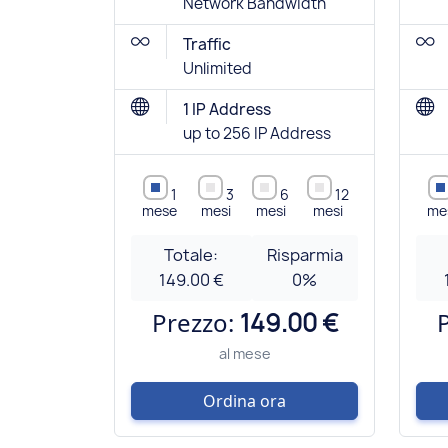
Network Bandwidth
Traffic
Unlimited
1 IP Address
up to 256 IP Address
1
3
6
12
mese
mesi
mesi
mesi
me
Totale:
Risparmia
149.00 €
0
%
Prezzo:
149.00 €
al mese
Ordina ora