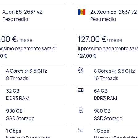
Xeon E5-2637 v2
2x Xeon E5-2637 v2
Peso medio
Peso medio
.00 €
127.00 €
/ mese
/ mese
rossimo pagamento sarà di
Il prossimo pagamento sarà
0 €
127.00 €
4 Cores @ 3.5 GHz
8 Cores @ 3.5 GHz
8 Threads
16 Threads
32 GB
64 GB
DDR3 RAM
DDR3 RAM
980 GB
980 GB
SSD Storage
SSD Storage
1 Gbps
1 Gbps