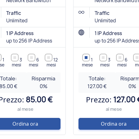
Network Bandwidth
Network Bandwidth
Traffic
Traffic
Unlimited
Unlimited
1 IP Address
1 IP Address
up to 256 IP Address
up to 256 IP Addres
1
3
6
12
1
3
6
se
mesi
mesi
mesi
mese
mesi
mesi
m
Totale:
Risparmia
Totale:
Risparm
85.00 €
0
%
127.00 €
0
%
Prezzo:
85.00 €
Prezzo:
127.00 
al mese
al mese
Ordina ora
Ordina ora