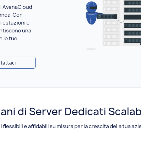
di AvenaCloud
ienda. Con
prestazioni e
antiscono una
e le tue
tattaci
iani di Server Dedicati Scalabi
i flessibili e affidabili su misura per la crescita della tua az