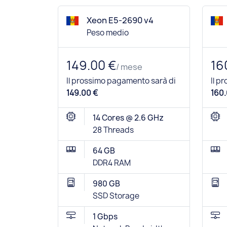
Xeon E5-2690 v4
Peso medio
149.00 €
16
/ mese
Il prossimo pagamento sarà di
Il p
149.00 €
160.
14 Cores @ 2.6 GHz
28 Threads
64 GB
DDR4 RAM
980 GB
SSD Storage
1 Gbps