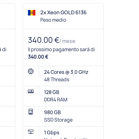
2x Xeon GOLD 6136
Peso medio
340.00 €
/ mese
 di
Il prossimo pagamento sarà di
340.00 €
24 Cores @ 3.0 GHz
48 Threads
128 GB
DDR4 RAM
980 GB
SSD Storage
1 Gbps