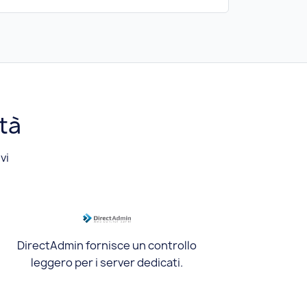
ità
vi
DirectAdmin fornisce un controllo
leggero per i server dedicati.