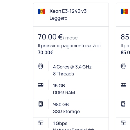
Xeon E3-1240 v3
Leggero
70.00 €
85
/ mese
Il prossimo pagamento sarà di
Il p
70.00€
85.0
4 Cores @ 3.4 GHz
8 Threads
16 GB
DDR3 RAM
980 GB
SSD Storage
1 Gbps