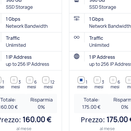
980 GB
980 GB
SSD Storage
SSD Storage
1 Gbps
1 Gbps
Network Bandwidth
Network Bandwidth
Traffic
Traffic
Unlimited
Unlimited
1 IP Address
1 IP Address
up to 256 IP Address
up to 256 IP Addres
1
3
6
12
1
3
6
se
mesi
mesi
mesi
mese
mesi
mesi
m
Totale:
Risparmia
Totale:
Risparm
160.00 €
0
%
175.00 €
0
%
Prezzo:
160.00 €
Prezzo:
175.00 
al mese
al mese