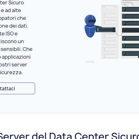
ter Sicuro
 e ad alte
ppatori che
one dei dati.
te ISO e
ntiscono un
sensibili. Che
o applicazioni
nostri server
sicurezza.
tattaci
Server del Data Center Sicur