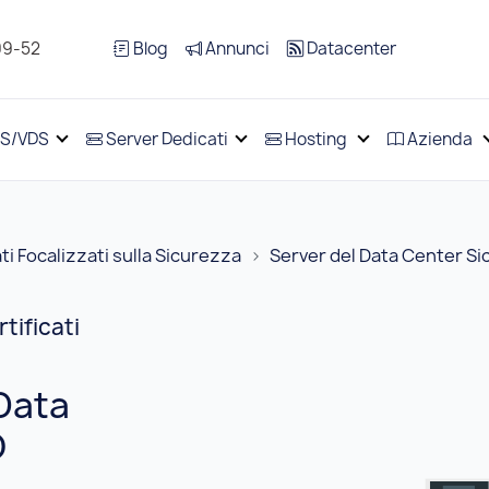
99-52
Blog
Annunci
Datacenter
S/VDS
Server Dedicati
Hosting
Azienda
ti Focalizzati sulla Sicurezza
Server del Data Center Sic
tificati
 Data
O