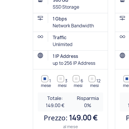
980 GB
SSD Storage
1 Gbps
Network Bandwidth
Traffic
Unlimited
1 IP Address
up to 256 IP Address
1
3
6
12
mese
mesi
mesi
mesi
me
Totale:
Risparmia
149.00 €
0
%
Prezzo:
149.00 €
al mese