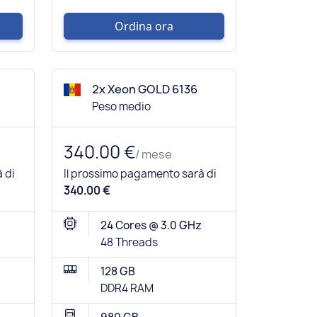
Ordina ora
2x Xeon GOLD 6136
Peso medio
340.00 €
/ mese
 di
Il prossimo pagamento sarà di
340.00 €
24 Cores @ 3.0 GHz
48 Threads
128 GB
DDR4 RAM