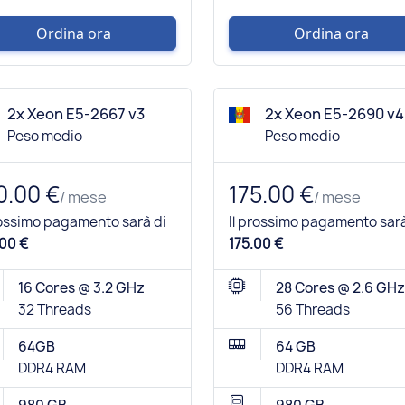
Ordina ora
Ordina ora
2x Xeon E5-2667 v3
2x Xeon E5-2690 v4
Peso medio
Peso medio
0.00 €
175.00 €
/ mese
/ mese
rossimo pagamento sarà di
Il prossimo pagamento sarà
00 €
175.00 €
16 Cores @ 3.2 GHz
28 Cores @ 2.6 GHz
32 Threads
56 Threads
64GB
64 GB
DDR4 RAM
DDR4 RAM