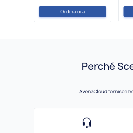
Ordina ora
Perché Sce
AvenaCloud fornisce host