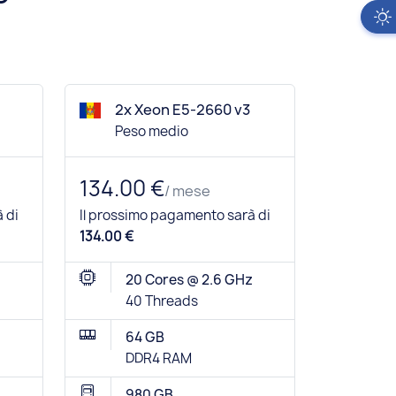
2x Xeon E5-2660 v3
Peso medio
134.00 €
/ mese
 di
Il prossimo pagamento sarà di
134.00 €
20 Cores @ 2.6 GHz
40 Threads
64 GB
DDR4 RAM
980 GB