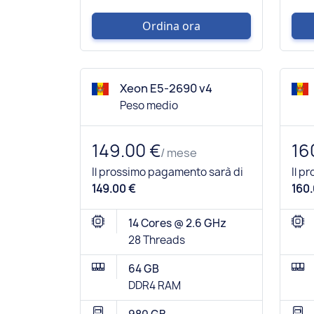
Ordina ora
Xeon E5-2690 v4
Peso medio
149.00 €
16
/ mese
Il prossimo pagamento sarà di
Il p
149.00 €
160.
14 Cores @ 2.6 GHz
28 Threads
64 GB
DDR4 RAM