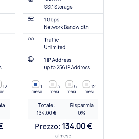
SSD Storage
1 Gbps
Network Bandwidth
Traffic
Unlimited
1 IP Address
s
up to 256 IP Address
12
1
3
6
12
esi
mese
mesi
mesi
mesi
ia
Totale:
Risparmia
134.00 €
0
%
€
Prezzo:
134.00 €
al mese