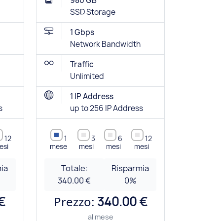
980 GB
SSD Storage
1 Gbps
Network Bandwidth
Traffic
Unlimited
1 IP Address
s
up to 256 IP Address
12
1
3
6
12
esi
mese
mesi
mesi
mesi
ia
Totale:
Risparmia
340.00 €
0
%
€
Prezzo:
340.00 €
al mese