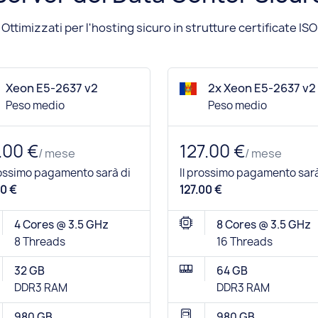
Ottimizzati per l'hosting sicuro in strutture certificate ISO
Xeon E5-2637 v2
2x Xeon E5-2637 v2
Peso medio
Peso medio
.00 €
127.00 €
/ mese
/ mese
rossimo pagamento sarà di
Il prossimo pagamento sarà
0 €
127.00 €
4 Cores @ 3.5 GHz
8 Cores @ 3.5 GHz
8 Threads
16 Threads
32 GB
64 GB
DDR3 RAM
DDR3 RAM
980 GB
980 GB