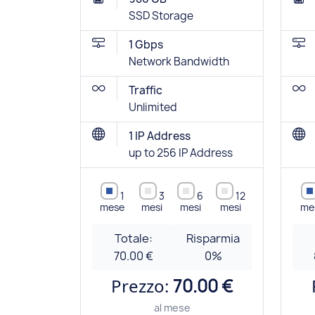
SSD Storage
1 Gbps
Network Bandwidth
Traffic
Unlimited
1 IP Address
up to 256 IP Address
1
3
6
12
mese
mesi
mesi
mesi
me
Totale:
Risparmia
70.00 €
0
%
Prezzo:
70.00 €
al mese