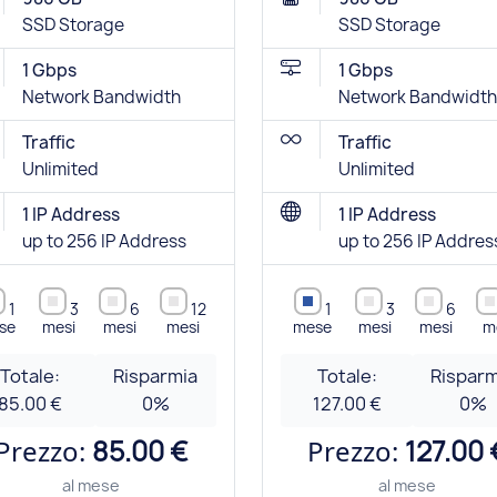
SSD Storage
SSD Storage
1 Gbps
1 Gbps
Network Bandwidth
Network Bandwidth
Traffic
Traffic
Unlimited
Unlimited
1 IP Address
1 IP Address
up to 256 IP Address
up to 256 IP Addres
1
3
6
12
1
3
6
se
mesi
mesi
mesi
mese
mesi
mesi
m
Totale:
Risparmia
Totale:
Risparm
85.00 €
0
%
127.00 €
0
%
Prezzo:
85.00 €
Prezzo:
127.00 
al mese
al mese