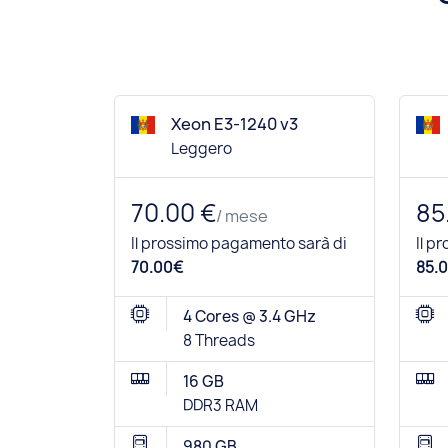
Xeon E3-1240 v3
Leggero
70.00 €
85
/ mese
Il prossimo pagamento sarà di
Il p
70.00€
85.0
4 Cores @ 3.4 GHz
8 Threads
16 GB
DDR3 RAM
980 GB