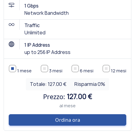
1 Gbps
Network Bandwidth
Traffic
Unlimited
1 IP Address
up to 256 IP Address
1 mese
3 mesi
6 mesi
12 mesi
Totale:
127.00 €
Risparmia
0
%
Prezzo:
127.00 €
al mese
Ordina ora