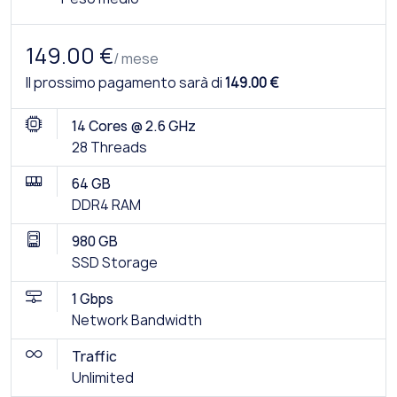
149.00 €
/ mese
Il prossimo pagamento sarà di
149.00 €
14 Cores @ 2.6 GHz
28 Threads
64 GB
DDR4 RAM
980 GB
SSD Storage
1 Gbps
Network Bandwidth
Traffic
Unlimited