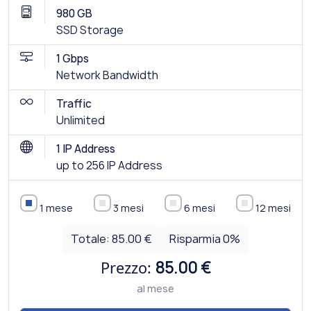
980 GB
SSD Storage
1 Gbps
Network Bandwidth
Traffic
Unlimited
1 IP Address
up to 256 IP Address
1 mese
3 mesi
6 mesi
12 mesi
Totale:
85.00 €
Risparmia
0
%
Prezzo:
85.00 €
al mese