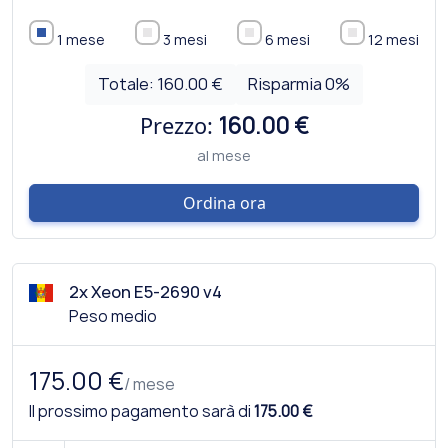
1 mese
3 mesi
6 mesi
12 mesi
Totale:
160.00 €
Risparmia
0
%
Prezzo:
160.00 €
al mese
Ordina ora
2x Xeon E5-2690 v4
Peso medio
175.00 €
/ mese
Il prossimo pagamento sarà di
175.00 €