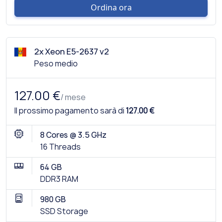
Ordina ora
2x Xeon E5-2637 v2
Peso medio
127.00 €
/ mese
Il prossimo pagamento sarà di
127.00 €
8 Cores @ 3.5 GHz
16 Threads
64 GB
DDR3 RAM
980 GB
SSD Storage