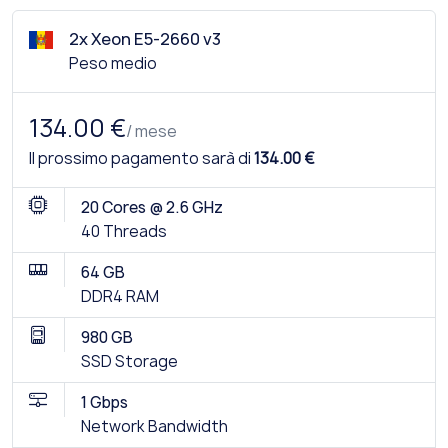
2x Xeon E5-2660 v3
Peso medio
134.00 €
/ mese
Il prossimo pagamento sarà di
134.00 €
20 Cores @ 2.6 GHz
40 Threads
64 GB
DDR4 RAM
980 GB
SSD Storage
1 Gbps
Network Bandwidth