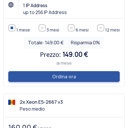
1 IP Address
up to 256 IP Address
1 mese
3 mesi
6 mesi
12 mesi
Totale:
149.00 €
Risparmia
0
%
Prezzo:
149.00 €
al mese
Ordina ora
2x Xeon E5-2667 v3
Peso medio
160.00 €