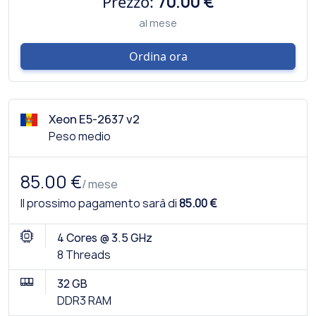
Prezzo:
70.00 €
al mese
Ordina ora
Xeon E5-2637 v2
Peso medio
85.00 €
/ mese
Il prossimo pagamento sarà di
85.00 €
4 Cores @ 3.5 GHz
8 Threads
32 GB
DDR3 RAM