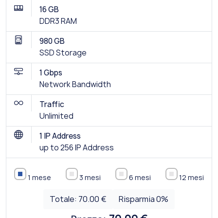
16 GB
DDR3 RAM
980 GB
SSD Storage
1 Gbps
Network Bandwidth
Traffic
Unlimited
1 IP Address
up to 256 IP Address
1 mese
3 mesi
6 mesi
12 mesi
Totale:
70.00 €
Risparmia
0
%