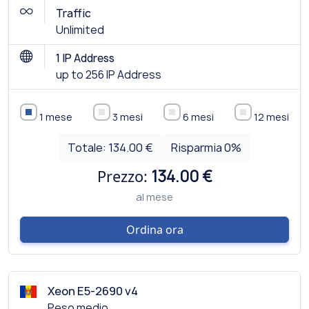
Traffic
Unlimited
1 IP Address
up to 256 IP Address
1 mese
3 mesi
6 mesi
12 mesi
Totale:
134.00 €
Risparmia
0
%
Prezzo:
134.00 €
al mese
Ordina ora
Xeon E5-2690 v4
Peso medio