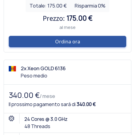
Totale:
175.00 €
Risparmia
0
%
Prezzo:
175.00 €
al mese
Ordina ora
2x Xeon GOLD 6136
Peso medio
340.00 €
/ mese
Il prossimo pagamento sarà di
340.00 €
24 Cores @ 3.0 GHz
48 Threads