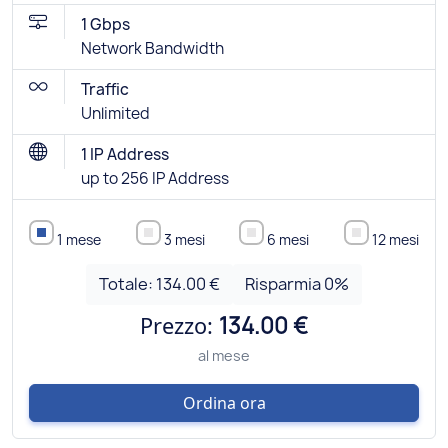
1 Gbps
Network Bandwidth
Traffic
Unlimited
1 IP Address
up to 256 IP Address
1 mese
3 mesi
6 mesi
12 mesi
Totale:
134.00 €
Risparmia
0
%
Prezzo:
134.00 €
al mese
Ordina ora