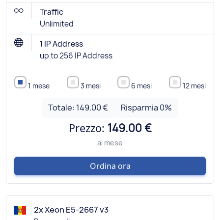
Traffic
Unlimited
1 IP Address
up to 256 IP Address
1 mese
3 mesi
6 mesi
12 mesi
Totale:
149.00 €
Risparmia
0
%
Prezzo:
149.00 €
al mese
Ordina ora
2x Xeon E5-2667 v3