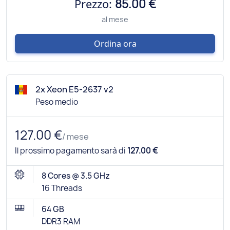
Prezzo:
85.00 €
al mese
Ordina ora
2x Xeon E5-2637 v2
Peso medio
127.00 €
/ mese
Il prossimo pagamento sarà di
127.00 €
8 Cores @ 3.5 GHz
16 Threads
64 GB
DDR3 RAM