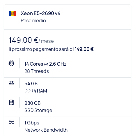
Xeon E5-2690 v4
Peso medio
149.00 €
/ mese
Il prossimo pagamento sarà di
149.00 €
14 Cores @ 2.6 GHz
28 Threads
64 GB
DDR4 RAM
980 GB
SSD Storage
1 Gbps
Network Bandwidth