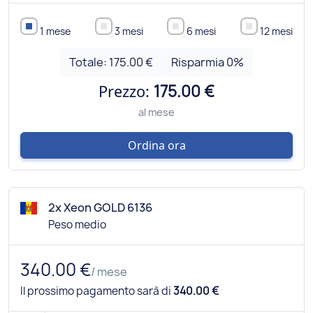
1 mese
3 mesi
6 mesi
12 mesi
Totale:
175.00 €
Risparmia
0
%
Prezzo:
175.00 €
al mese
Ordina ora
2x Xeon GOLD 6136
Peso medio
340.00 €
/ mese
Il prossimo pagamento sarà di
340.00 €