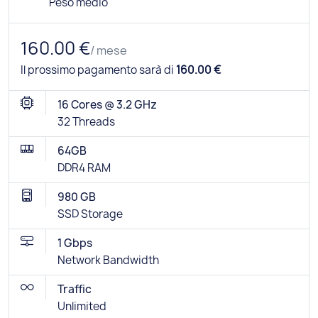
Peso medio
160.00 €
/ mese
Il prossimo pagamento sarà di
160.00 €
16 Cores @ 3.2 GHz
32 Threads
64GB
DDR4 RAM
980 GB
SSD Storage
1 Gbps
Network Bandwidth
Traffic
Unlimited