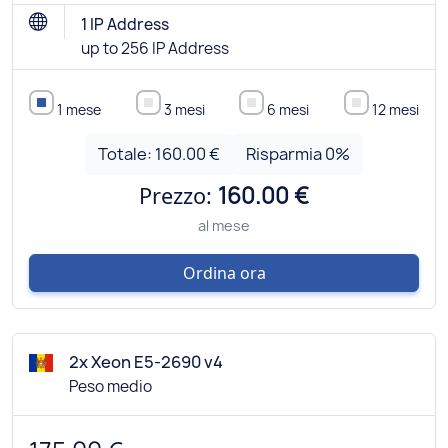
1 IP Address
up to 256 IP Address
1 mese
3 mesi
6 mesi
12 mesi
Totale:
160.00 €
Risparmia
0
%
Prezzo:
160.00 €
al mese
Ordina ora
2x Xeon E5-2690 v4
Peso medio