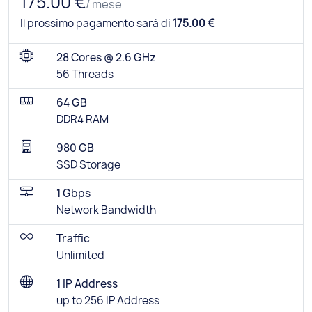
175.00 €
/ mese
Il prossimo pagamento sarà di
175.00 €
28 Cores @ 2.6 GHz
56 Threads
64 GB
DDR4 RAM
980 GB
SSD Storage
1 Gbps
Network Bandwidth
Traffic
Unlimited
1 IP Address
up to 256 IP Address