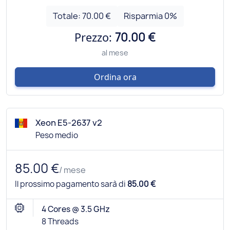
Totale:
70.00 €
Risparmia
0
%
Prezzo:
70.00 €
al mese
Ordina ora
Xeon E5-2637 v2
Peso medio
85.00 €
/ mese
Il prossimo pagamento sarà di
85.00 €
4 Cores @ 3.5 GHz
8 Threads