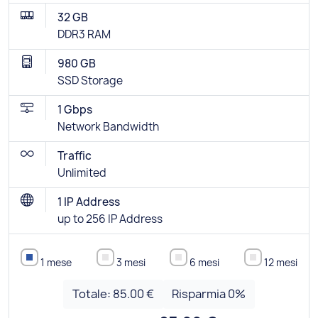
32 GB
DDR3 RAM
980 GB
SSD Storage
1 Gbps
Network Bandwidth
Traffic
Unlimited
1 IP Address
up to 256 IP Address
1 mese
3 mesi
6 mesi
12 mesi
Totale:
85.00 €
Risparmia
0
%