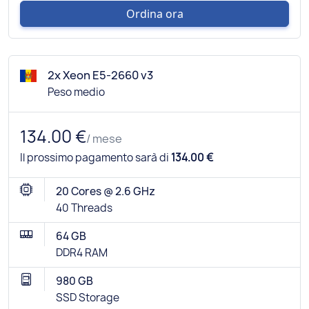
Ordina ora
2x Xeon E5-2660 v3
Peso medio
134.00 €
/ mese
Il prossimo pagamento sarà di
134.00 €
20 Cores @ 2.6 GHz
40 Threads
64 GB
DDR4 RAM
980 GB
SSD Storage