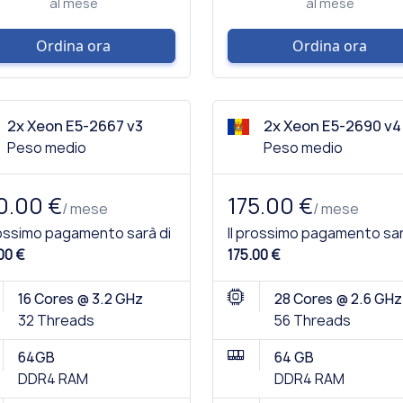
al mese
al mese
Ordina ora
Ordina ora
2x Xeon E5-2667 v3
2x Xeon E5-2690 v4
Peso medio
Peso medio
0.00 €
175.00 €
/ mese
/ mese
rossimo pagamento sarà di
Il prossimo pagamento sar
00 €
175.00 €
16 Cores @ 3.2 GHz
28 Cores @ 2.6 GHz
32 Threads
56 Threads
64GB
64 GB
DDR4 RAM
DDR4 RAM