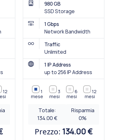
980 GB
SSD Storage
1 Gbps
h
Network Bandwidth
Traffic
Unlimited
1 IP Address
ss
up to 256 IP Address
12
1
3
6
12
esi
mese
mesi
mesi
mesi
ia
Totale:
Risparmia
134.00 €
0
%
€
Prezzo:
134.00 €