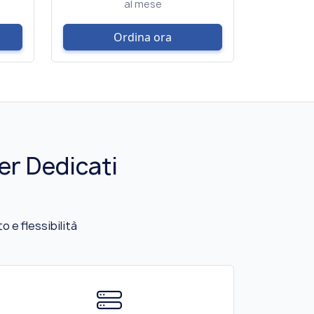
al mese
Ordina ora
er Dedicati
 e flessibilità