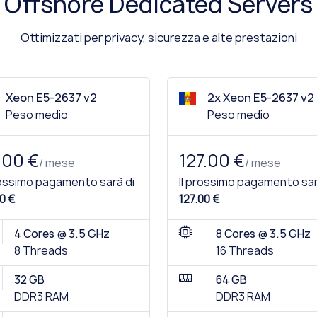
Offshore Dedicated Servers
Ottimizzati per privacy, sicurezza e alte prestazioni
Xeon E5-2637 v2
2x Xeon E5-2637 v2
Peso medio
Peso medio
.00 €
127.00 €
/ mese
/ mese
rossimo pagamento sarà di
Il prossimo pagamento sar
0 €
127.00 €
4 Cores @ 3.5 GHz
8 Cores @ 3.5 GHz
8 Threads
16 Threads
32 GB
64 GB
DDR3 RAM
DDR3 RAM