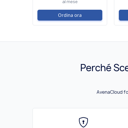
al mese
Ordina ora
Perché Sce
AvenaCloud for