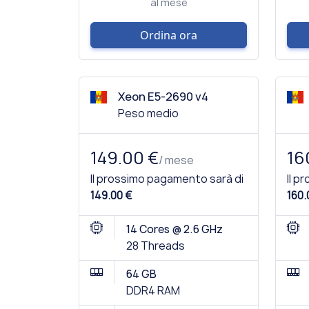
al mese
Ordina ora
Xeon E5-2690 v4
Peso medio
149.00 €
16
/ mese
Il prossimo pagamento sarà di
Il p
149.00 €
160.
14 Cores @ 2.6 GHz
28 Threads
64 GB
DDR4 RAM