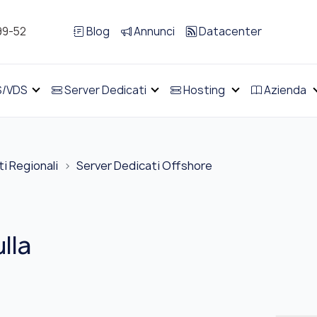
99-52
Blog
Annunci
Datacenter
S/VDS
Server Dedicati
Hosting
Azienda
i Regionali
Server Dedicati Offshore
lla