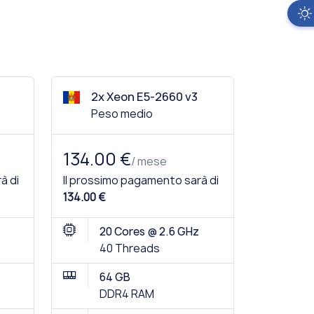
2x Xeon E5-2660 v3
Peso medio
134.00 €
/ mese
à di
Il prossimo pagamento sarà di
134.00 €
20 Cores @ 2.6 GHz
40 Threads
64 GB
DDR4 RAM