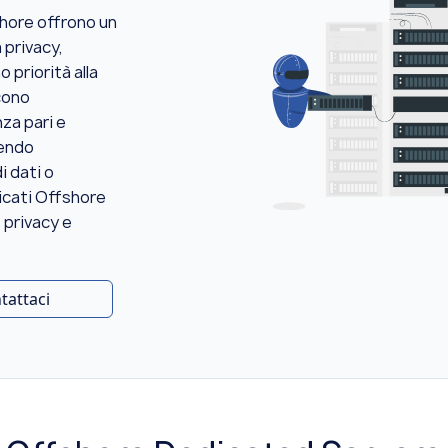
shore offrono un
 privacy,
 priorità alla
scono
nza pari e
tendo
i dati o
dicati Offshore
 privacy e
tattaci