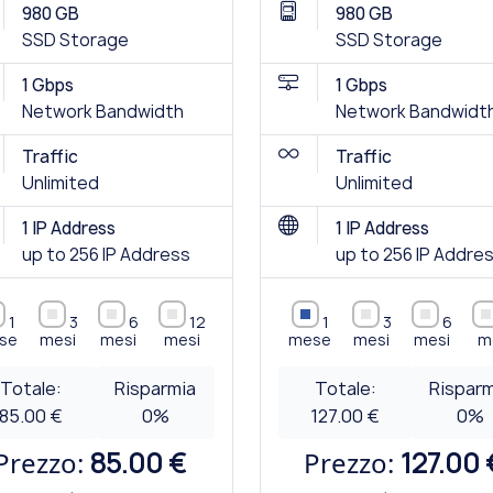
980 GB
980 GB
SSD Storage
SSD Storage
1 Gbps
1 Gbps
Network Bandwidth
Network Bandwidt
Traffic
Traffic
Unlimited
Unlimited
1 IP Address
1 IP Address
up to 256 IP Address
up to 256 IP Addre
1
3
6
12
1
3
6
se
mesi
mesi
mesi
mese
mesi
mesi
m
Totale:
Risparmia
Totale:
Risparm
85.00 €
0
%
127.00 €
0
%
Prezzo:
85.00 €
Prezzo:
127.00 