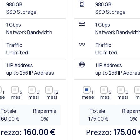
980 GB
980 GB
SSD Storage
SSD Storage
1 Gbps
1 Gbps
Network Bandwidth
Network Bandwidt
Traffic
Traffic
Unlimited
Unlimited
1 IP Address
1 IP Address
up to 256 IP Address
up to 256 IP Addre
1
3
6
12
1
3
6
se
mesi
mesi
mesi
mese
mesi
mesi
m
Totale:
Risparmia
Totale:
Rispar
160.00 €
0
%
175.00 €
0
%
rezzo:
160.00 €
Prezzo:
175.00 