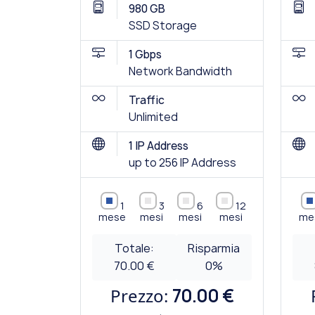
980 GB
SSD Storage
1 Gbps
Network Bandwidth
Traffic
Unlimited
1 IP Address
up to 256 IP Address
1
3
6
12
mese
mesi
mesi
mesi
me
Totale:
Risparmia
70.00 €
0
%
Prezzo:
70.00 €