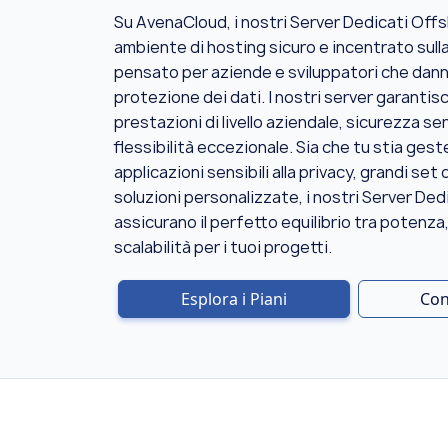
Su AvenaCloud, i nostri Server Dedicati Off
ambiente di hosting sicuro e incentrato sulla
pensato per aziende e sviluppatori che danno
protezione dei dati. I nostri server garanti
prestazioni di livello aziendale, sicurezza se
flessibilità eccezionale. Sia che tu stia ges
applicazioni sensibili alla privacy, grandi set d
soluzioni personalizzate, i nostri Server De
assicurano il perfetto equilibrio tra potenza,
scalabilità per i tuoi progetti.
Esplora i Piani
Con