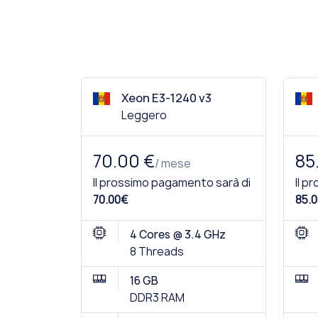
Xeon E3-1240 v3
Leggero
70.00 €
85
/ mese
Il prossimo pagamento sarà di
Il p
70.00€
85.0
4 Cores @ 3.4 GHz
8 Threads
16 GB
DDR3 RAM