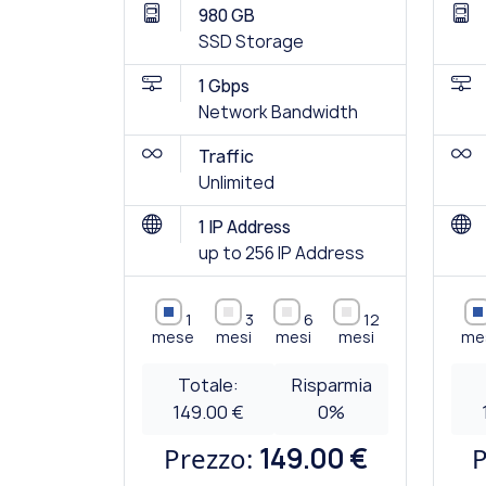
980 GB
SSD Storage
1 Gbps
Network Bandwidth
Traffic
Unlimited
1 IP Address
up to 256 IP Address
1
3
6
12
mese
mesi
mesi
mesi
me
Totale:
Risparmia
149.00 €
0
%
Prezzo:
149.00 €
P