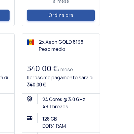
al mese
Ordina ora
2x Xeon GOLD 6136
Peso medio
340.00 €
/ mese
à di
Il prossimo pagamento sarà di
340.00 €
24 Cores @ 3.0 GHz
48 Threads
128 GB
DDR4 RAM