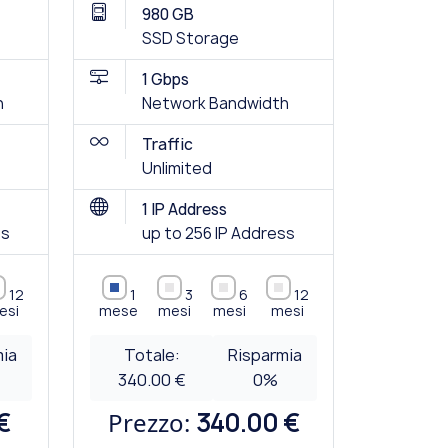
980 GB
SSD Storage
1 Gbps
h
Network Bandwidth
Traffic
Unlimited
1 IP Address
ss
up to 256 IP Address
12
1
3
6
12
esi
mese
mesi
mesi
mesi
mia
Totale:
Risparmia
340.00 €
0
%
€
Prezzo:
340.00 €