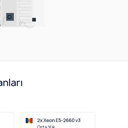
nları
2x Xeon E5-2660 v3
Orta Yük