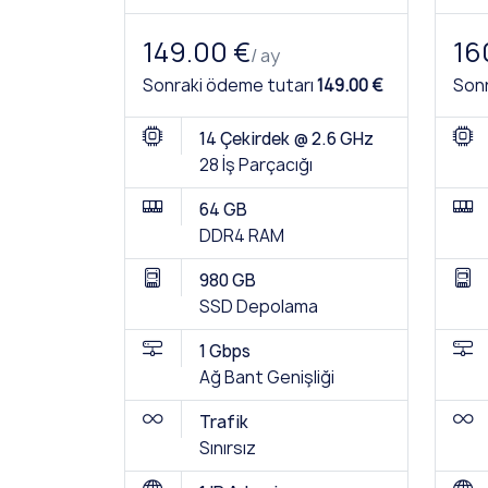
149.00 €
16
/ ay
Sonraki ödeme tutarı
149.00 €
Sonr
14 Çekirdek @ 2.6 GHz
28 İş Parçacığı
64 GB
DDR4 RAM
980 GB
SSD Depolama
1 Gbps
Ağ Bant Genişliği
Trafik
Sınırsız