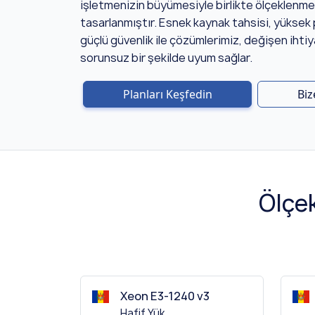
işletmenizin büyümesiyle birlikte ölçeklenm
tasarlanmıştır. Esnek kaynak tahsisi, yükse
güçlü güvenlik ile çözümlerimiz, değişen ihtiy
sorunsuz bir şekilde uyum sağlar.
Planları Keşfedin
Biz
Ölçek
Xeon E3-1240 v3
Hafif Yük