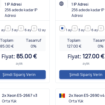
1 IP Adresi
1 IP Adresi
256 adede kadar IP
256 adede kadar IP
Adresi
Adresi
1 ay
3 ay
6 ay
12 ay
1 ay
3 ay
6 ay
Toplam:
Tasarruf
Toplam:
Tasarr
85.00 €
0
%
127.00 €
0
%
Fiyat:
85.00 €
Fiyat:
127.00 €
aylık
aylık
Şimdi Sipariş Verin
Şimdi Sipariş Verin
2x Xeon E5-2667 v3
2x Xeon E5-2690 v4
Orta Yük
Orta Yük