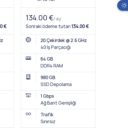
134.00 €
/ ay
00 €
Sonraki ödeme tutarı
134.00 €
Hz
20 Çekirdek @ 2.6 GHz
40 İş Parçacığı
64 GB
DDR4 RAM
980 GB
SSD Depolama
1 Gbps
Ağ Bant Genişliği
Trafik
Sınırsız