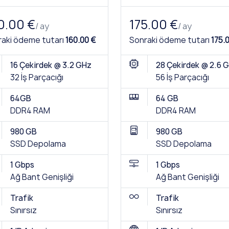
0.00 €
175.00 €
/ ay
/ ay
aki ödeme tutarı
160.00 €
Sonraki ödeme tutarı
175.
16 Çekirdek @ 3.2 GHz
28 Çekirdek @ 2.6 
32 İş Parçacığı
56 İş Parçacığı
64GB
64 GB
DDR4 RAM
DDR4 RAM
980 GB
980 GB
SSD Depolama
SSD Depolama
1 Gbps
1 Gbps
Ağ Bant Genişliği
Ağ Bant Genişliği
Trafik
Trafik
Sınırsız
Sınırsız