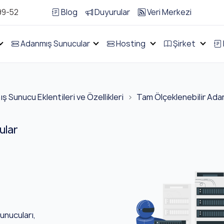
99-52
Blog
Duyurular
Veri Merkezi
Adanmış Sunucular
Hosting
Şirket
 Sunucu Eklentileri ve Özellikleri
Tam Ölçeklenebilir Ada
ular
g
unucuları,