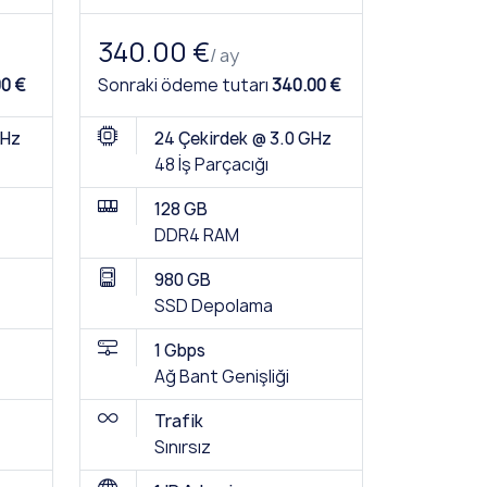
340.00 €
/ ay
00 €
Sonraki ödeme tutarı
340.00 €
GHz
24 Çekirdek @ 3.0 GHz
48 İş Parçacığı
128 GB
DDR4 RAM
980 GB
SSD Depolama
1 Gbps
Ağ Bant Genişliği
Trafik
Sınırsız