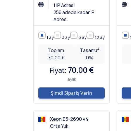
1 IP Adresi
256 adede kadar IP
Adresi
1 ay
3 ay
6 ay
12 ay
Toplam:
Tasarruf
70.00 €
0
%
Fiyat:
70.00 €
aylık
Şimdi Sipariş Verin
Xeon E5-2690 v4
Orta Yük