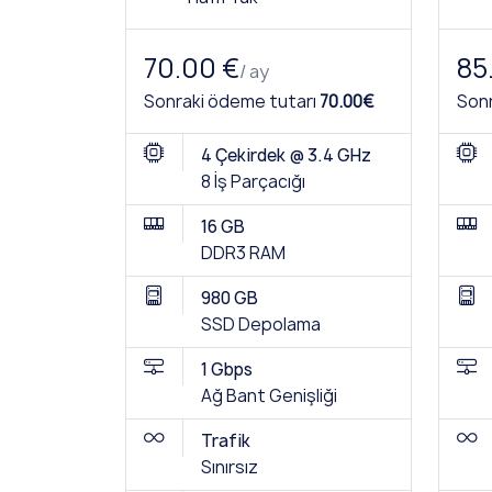
70.00 €
85
/ ay
Sonraki ödeme tutarı
70.00€
Sonr
4 Çekirdek @ 3.4 GHz
8 İş Parçacığı
16 GB
DDR3 RAM
980 GB
SSD Depolama
1 Gbps
Ağ Bant Genişliği
Trafik
Sınırsız