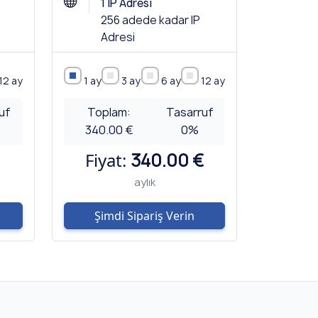
1 IP Adresi
256 adede kadar IP
Adresi
12 ay
1 ay
3 ay
6 ay
12 ay
uf
Toplam:
Tasarruf
340.00 €
0
%
Fiyat:
340.00 €
aylık
Şimdi Sipariş Verin