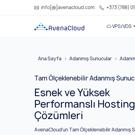
info[@]avenacloud.com
+373 (788) 0
VPS/VDS
Ana Sayfa
Adanmış Sunucular
Adanmış
Tam Ölçeklenebilir Adanmış Sunuc
Esnek ve Yüksek
Performanslı Hostin
Çözümleri
AvenaCloud'un Tam Ölçeklenebilir Adanmış S