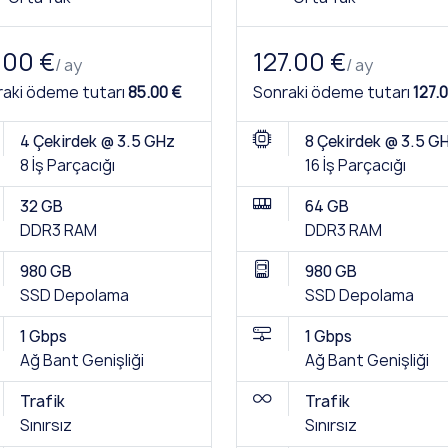
.00 €
127.00 €
/ ay
/ ay
aki ödeme tutarı
85.00 €
Sonraki ödeme tutarı
127.
4 Çekirdek @ 3.5 GHz
8 Çekirdek @ 3.5 G
8 İş Parçacığı
16 İş Parçacığı
32 GB
64 GB
DDR3 RAM
DDR3 RAM
980 GB
980 GB
SSD Depolama
SSD Depolama
1 Gbps
1 Gbps
Ağ Bant Genişliği
Ağ Bant Genişliği
Trafik
Trafik
Sınırsız
Sınırsız