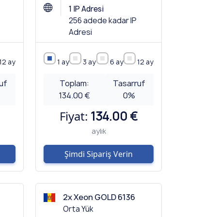
1 IP Adresi
256 adede kadar IP
Adresi
12 ay
1 ay
3 ay
6 ay
12 ay
uf
Toplam:
Tasarruf
134.00 €
0
%
Fiyat:
134.00 €
aylık
Şimdi Sipariş Verin
2x Xeon GOLD 6136
Orta Yük