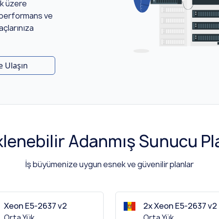
ek üzere
k performans ve
açlarınıza
e Ulaşın
lenebilir Adanmış Sunucu Pla
İş büyümenize uygun esnek ve güvenilir planlar
Xeon E5-2637 v2
2x Xeon E5-2637 v2
Orta Yük
Orta Yük