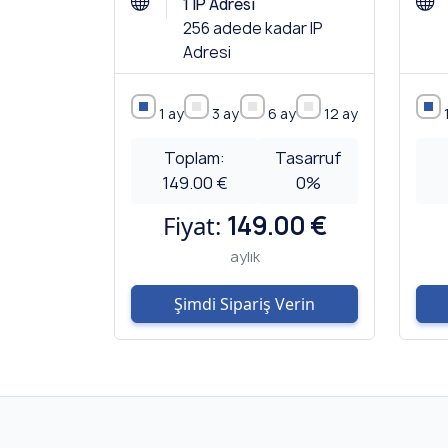
1 IP Adresi
256 adede kadar IP
Adresi
1 ay
3 ay
6 ay
12 ay
Toplam:
Tasarruf
149.00 €
0
%
Fiyat:
149.00 €
aylık
Şimdi Sipariş Verin