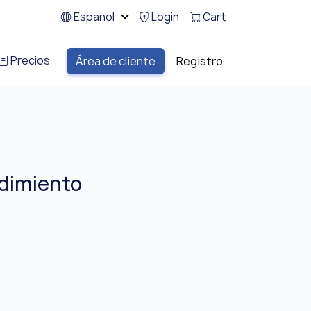
Espanol
Login
Cart
Precios
Área de cliente
Registro
ndimiento