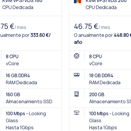
KVM VPS/VDS 160
KVM VPS/VDS 200
CPU Dedicada
CPU Dedicada
.75 €
46.75 €
/ mes
/ mes
nualmente por
333.60 €/
O anualmente por
448.80 
año
8 CPU
8 CPU
vCore
vCore
16 GB DDR4
18 GB DDR4
RAM Dedicada
RAM Dedicada
160 GB
200 GB
Almacenamiento SSD
Almacenamiento S
100 Mbps -
Looking
100 Mbps -
Looking
Glass
Glass
Hasta 1Gbps
Hasta 1Gbps