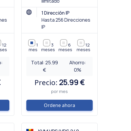
Ilimitado
1 Dirección IP
ones
Hasta 256 Direcciones
IP
12
1
3
6
12
ses
mes
meses
meses
meses
o:
Total:
25.99
Ahorro:
€
0
%
€
Precio:
25.99 €
por mes
Ordene ahora