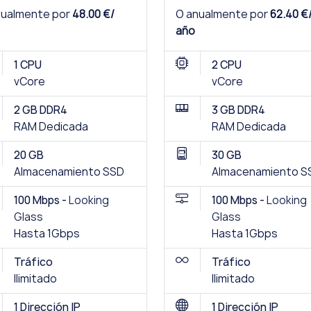
nualmente por
48.00 €/
O anualmente por
62.40 €
año
1 CPU
2 CPU
vCore
vCore
2 GB DDR4
3 GB DDR4
RAM Dedicada
RAM Dedicada
20 GB
30 GB
Almacenamiento SSD
Almacenamiento S
100 Mbps -
Looking
100 Mbps -
Looking
Glass
Glass
Hasta 1Gbps
Hasta 1Gbps
Tráfico
Tráfico
Ilimitado
Ilimitado
1 Dirección IP
1 Dirección IP