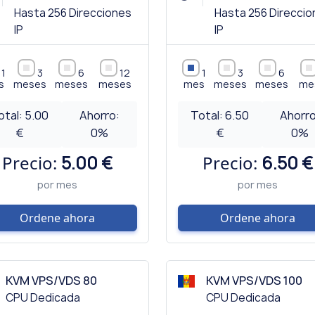
Hasta 256 Direcciones
Hasta 256 Direcci
IP
IP
1
3
6
12
1
3
6
s
meses
meses
meses
mes
meses
meses
me
otal:
5.00
Ahorro:
Total:
6.50
Ahorro
€
0
%
€
0
%
Precio:
5.00 €
Precio:
6.50 €
por mes
por mes
Ordene ahora
Ordene ahora
KVM VPS/VDS 80
KVM VPS/VDS 100
CPU Dedicada
CPU Dedicada