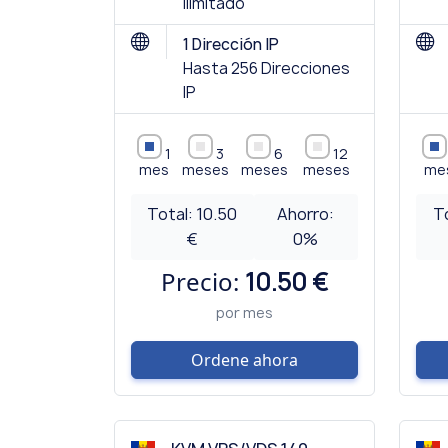
Ilimitado
1 Dirección IP
Hasta 256 Direcciones
IP
1
3
6
12
mes
meses
meses
meses
me
Total:
10.50
Ahorro:
T
€
0
%
Precio:
10.50 €
por mes
Ordene ahora