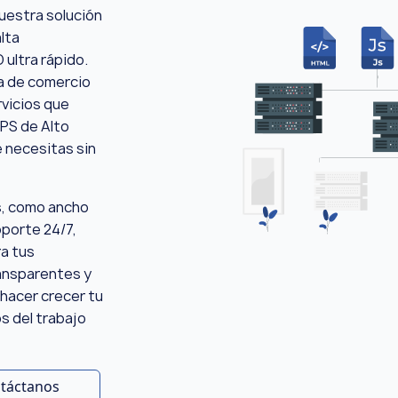
nuestra solución
lta
ultra rápido.
a de comercio
rvicios que
PS de Alto
 necesitas sin
s, como ancho
oporte 24/7,
ra tus
ansparentes y
 hacer crecer tu
 del trabajo
táctanos