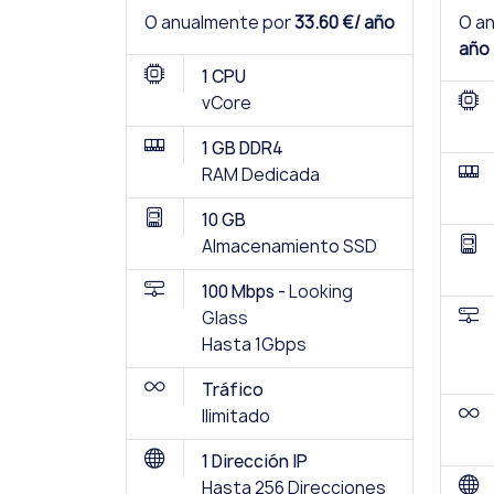
O anualmente por
33.60 €/ año
O a
año
1 CPU
vCore
1 GB DDR4
RAM Dedicada
10 GB
Almacenamiento SSD
100 Mbps -
Looking
Glass
Hasta 1Gbps
Tráfico
Ilimitado
1 Dirección IP
Hasta 256 Direcciones