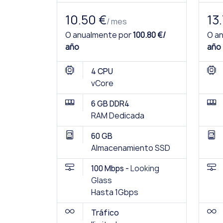
10.50 €
13
/ mes
O anualmente por
100.80 €/
O a
año
año
4 CPU
vCore
6 GB DDR4
RAM Dedicada
60 GB
Almacenamiento SSD
100 Mbps -
Looking
Glass
Hasta 1Gbps
Tráfico