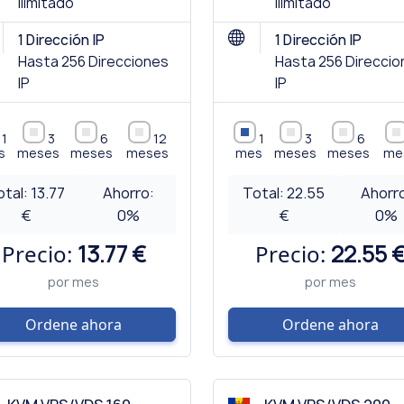
Ilimitado
Ilimitado
1 Dirección IP
1 Dirección IP
Hasta 256 Direcciones
Hasta 256 Direcci
IP
IP
1
3
6
12
1
3
6
s
meses
meses
meses
mes
meses
meses
me
otal:
13.77
Ahorro:
Total:
22.55
Ahorr
€
0
%
€
0
%
Precio:
13.77 €
Precio:
22.55 
por mes
por mes
Ordene ahora
Ordene ahora