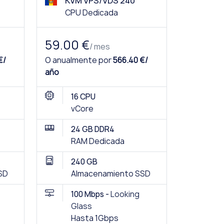
KVM VPS/VDS 240
CPU Dedicada
59.00 €
/ mes
€/
O anualmente por
566.40 €/
año
16 CPU
vCore
24 GB DDR4
RAM Dedicada
240 GB
SD
Almacenamiento SSD
100 Mbps -
Looking
Glass
Hasta 1Gbps