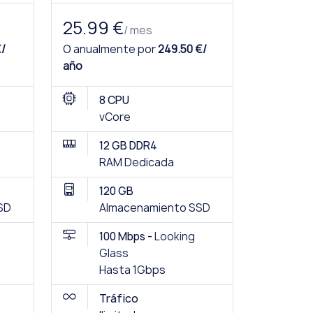
25.99 €
/ mes
€/
O anualmente por
249.50 €/
año
8 CPU
vCore
12 GB DDR4
RAM Dedicada
120 GB
SD
Almacenamiento SSD
100 Mbps -
Looking
Glass
Hasta 1Gbps
Tráfico