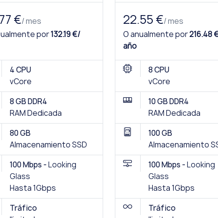
.77 €
22.55 €
/ mes
/ mes
nualmente por
132.19 €/
O anualmente por
216.48 
año
4 CPU
8 CPU
vCore
vCore
8 GB DDR4
10 GB DDR4
RAM Dedicada
RAM Dedicada
80 GB
100 GB
Almacenamiento SSD
Almacenamiento S
100 Mbps -
Looking
100 Mbps -
Looking
Glass
Glass
Hasta 1Gbps
Hasta 1Gbps
Tráfico
Tráfico