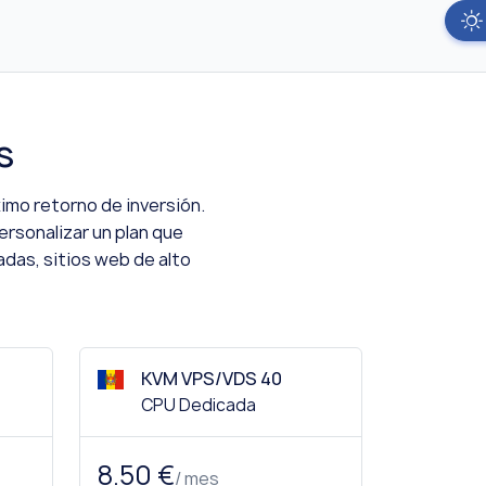
s
mo retorno de inversión.
rsonalizar un plan que
das, sitios web de alto
KVM VPS/VDS 40
CPU Dedicada
8.50 €
/ mes