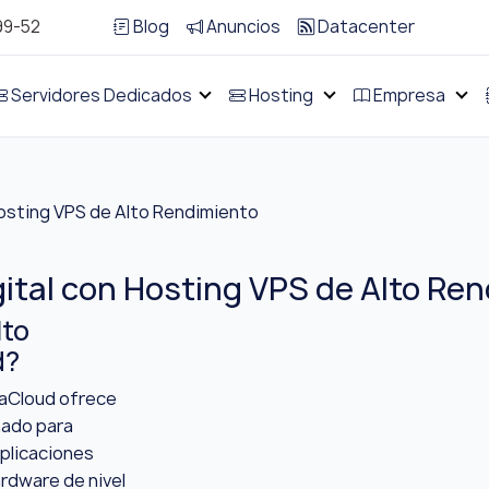
99-52
Blog
Anuncios
Datacenter
Servidores Dedicados
Hosting
Empresa
osting VPS de Alto Rendimiento
gital con Hosting VPS de Alto Re
lto
d?
naCloud ofrece
ñado para
aplicaciones
rdware de nivel