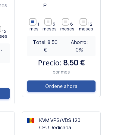
ones
IP
1
3
6
12
mes
meses
meses
meses
12
ses
Total:
8.50
Ahorro:
:
€
0
%
Precio:
8.50 €
por mes
Ordene ahora
KVM VPS/VDS 120
CPU Dedicada