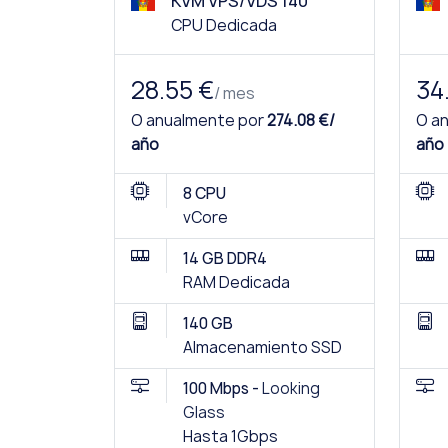
KVM VPS/VDS 140
CPU Dedicada
28.55 €
34
/ mes
O anualmente por
274.08 €/
O a
año
año
8 CPU
vCore
14 GB DDR4
RAM Dedicada
140 GB
Almacenamiento SSD
100 Mbps -
Looking
Glass
Hasta 1Gbps