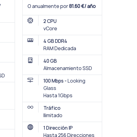
/
O anualmente por
81.60 €/ año
2 CPU
vCore
4 GB DDR4
RAM Dedicada
40 GB
Almacenamiento SSD
SD
100 Mbps -
Looking
Glass
Hasta 1Gbps
Tráfico
Ilimitado
1 Dirección IP
Hasta 256 Direcciones