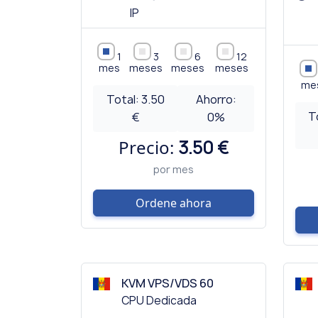
IP
1
3
6
12
mes
meses
meses
meses
me
Total:
3.50
Ahorro:
T
€
0
%
Precio:
3.50 €
por mes
Ordene ahora
KVM VPS/VDS 60
CPU Dedicada