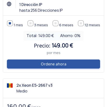
1 Dirección IP
hasta 256 Direcciones IP
1 mes
3 meses
6 meses
12 meses
Total:
149.00 €
Ahorro:
0
%
Precio:
149.00 €
por mes
Ordene ahora
2x Xeon E5-2667 v3
Medio
160.00 €