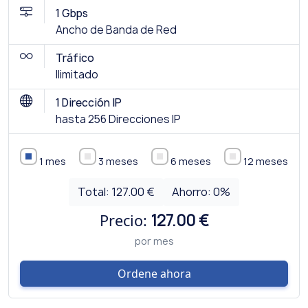
1 Gbps
Ancho de Banda de Red
Tráfico
Ilimitado
1 Dirección IP
hasta 256 Direcciones IP
1 mes
3 meses
6 meses
12 meses
Total:
127.00 €
Ahorro:
0
%
Precio:
127.00 €
por mes
Ordene ahora