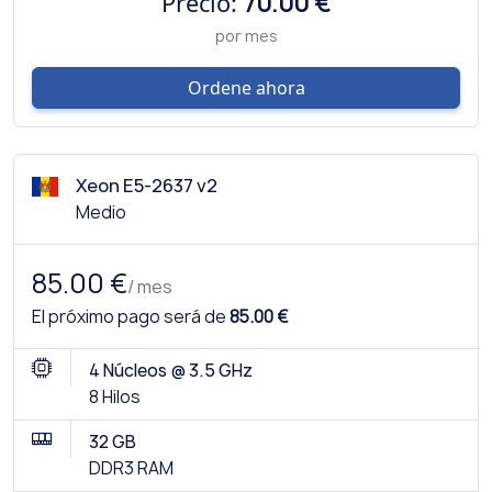
Precio:
70.00 €
por mes
Ordene ahora
Xeon E5-2637 v2
Medio
85.00 €
/ mes
El próximo pago será de
85.00 €
4 Núcleos @ 3.5 GHz
8 Hilos
32 GB
DDR3 RAM