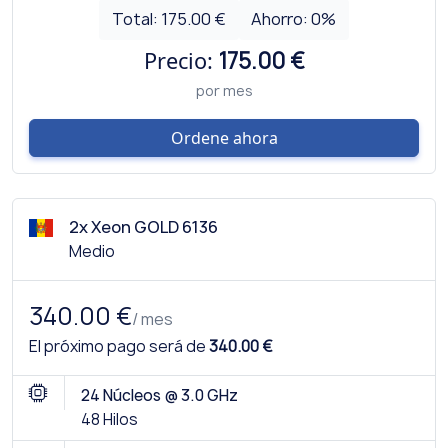
Total:
175.00 €
Ahorro:
0
%
Precio:
175.00 €
por mes
Ordene ahora
2x Xeon GOLD 6136
Medio
340.00 €
/ mes
El próximo pago será de
340.00 €
24 Núcleos @ 3.0 GHz
48 Hilos