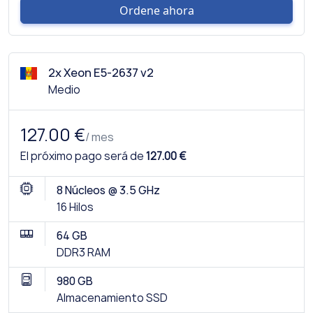
Ordene ahora
2x Xeon E5-2637 v2
Medio
127.00 €
/ mes
El próximo pago será de
127.00 €
8 Núcleos @ 3.5 GHz
16 Hilos
64 GB
DDR3 RAM
980 GB
Almacenamiento SSD