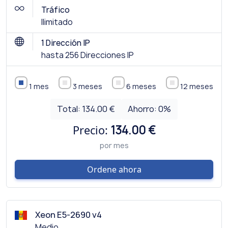
Tráfico
Ilimitado
1 Dirección IP
hasta 256 Direcciones IP
1 mes
3 meses
6 meses
12 meses
Total:
134.00 €
Ahorro:
0
%
Precio:
134.00 €
por mes
Ordene ahora
Xeon E5-2690 v4
Medio