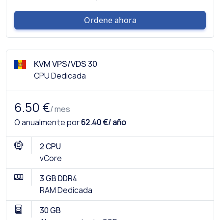
Ordene ahora
KVM VPS/VDS 30
CPU Dedicada
6.50 €
/ mes
O anualmente por
62.40 €/ año
2 CPU
vCore
3 GB DDR4
RAM Dedicada
30 GB