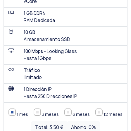
vCore
1 GB DDR4
RAM Dedicada
10 GB
Almacenamiento SSD
100 Mbps -
Looking Glass
Hasta 1Gbps
Tráfico
Ilimitado
1 Dirección IP
Hasta 256 Direcciones IP
1 mes
3 meses
6 meses
12 meses
Total:
3.50 €
Ahorro:
0
%