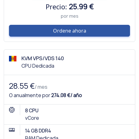
Precio:
25.99 €
por mes
Ordene ahora
KVM VPS/VDS 140
CPU Dedicada
28.55 €
/ mes
O anualmente por
274.08 €/ año
8 CPU
vCore
14 GB DDR4
RAM Dedicada