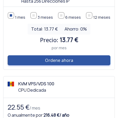
Hasta 256 Direcciones IP
1 mes
3 meses
6 meses
12 meses
Total:
13.77 €
Ahorro:
0
%
Precio:
13.77 €
por mes
Ordene ahora
KVM VPS/VDS 100
CPU Dedicada
22.55 €
/ mes
O anualmente por
216.48 €/ año