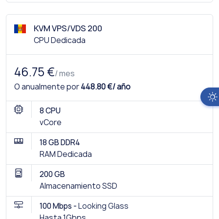
KVM VPS/VDS 200
CPU Dedicada
46.75 €
/ mes
O anualmente por
448.80 €/ año
8 CPU
vCore
18 GB DDR4
RAM Dedicada
200 GB
Almacenamiento SSD
100 Mbps -
Looking Glass
Hasta 1Gbps