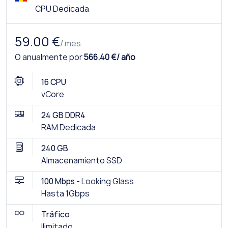
CPU Dedicada
59.00 €
/ mes
O anualmente por
566.40 €/ año
16 CPU
vCore
24 GB DDR4
RAM Dedicada
240 GB
Almacenamiento SSD
100 Mbps -
Looking Glass
Hasta 1Gbps
Tráfico
Ilimitado