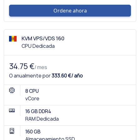
Ordene ahora
KVM VPS/VDS 160
CPU Dedicada
34.75 €
/ mes
O anualmente por
333.60 €/ año
8 CPU
vCore
16 GB DDR4
RAM Dedicada
160 GB
Almacenamiento SSD