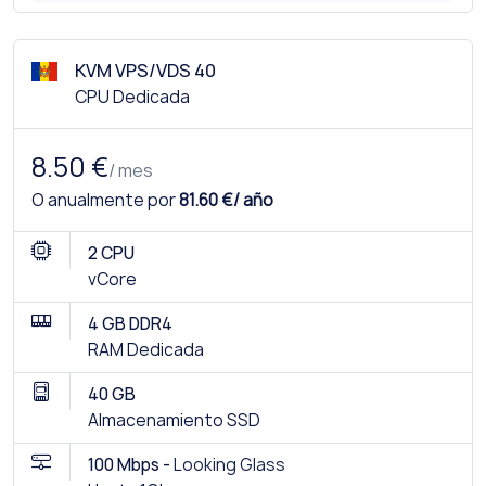
KVM VPS/VDS 40
CPU Dedicada
8.50 €
/ mes
O anualmente por
81.60 €/ año
2 CPU
vCore
4 GB DDR4
RAM Dedicada
40 GB
Almacenamiento SSD
100 Mbps -
Looking Glass