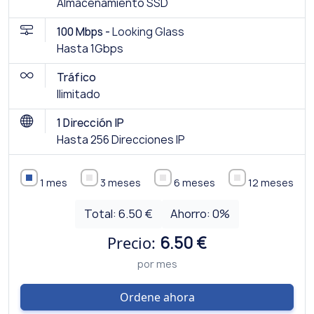
Almacenamiento SSD
100 Mbps -
Looking Glass
Hasta 1Gbps
Tráfico
Ilimitado
1 Dirección IP
Hasta 256 Direcciones IP
1 mes
3 meses
6 meses
12 meses
Total:
6.50 €
Ahorro:
0
%
Precio:
6.50 €
por mes
Ordene ahora