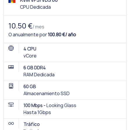
CPU Dedicada
10.50 €
/ mes
O anualmente por
100.80 €/ año
4 CPU
vCore
6 GB DDR4
RAM Dedicada
60 GB
Almacenamiento SSD
100 Mbps -
Looking Glass
Hasta 1Gbps
Tráfico