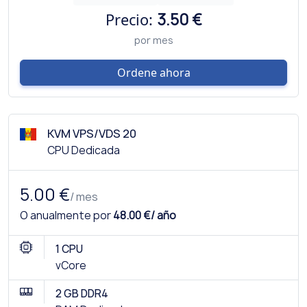
Precio:
3.50 €
por mes
Ordene ahora
KVM VPS/VDS 20
CPU Dedicada
5.00 €
/ mes
O anualmente por
48.00 €/ año
1 CPU
vCore
2 GB DDR4