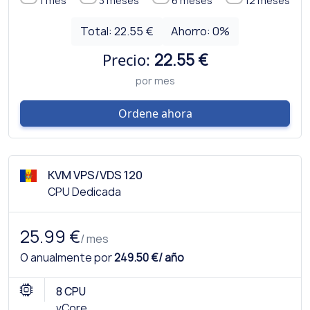
1 mes
3 meses
6 meses
12 meses
Total:
22.55 €
Ahorro:
0
%
Precio:
22.55 €
por mes
Ordene ahora
KVM VPS/VDS 120
CPU Dedicada
25.99 €
/ mes
O anualmente por
249.50 €/ año
8 CPU
vCore