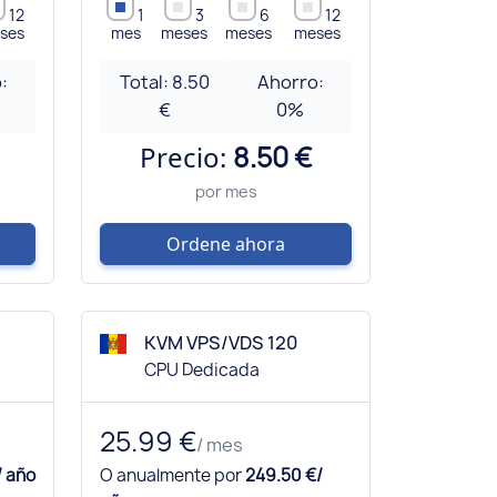
12
1
3
6
12
ses
mes
meses
meses
meses
:
Total:
8.50
Ahorro:
€
0
%
Precio:
8.50 €
por mes
Ordene ahora
KVM VPS/VDS 120
CPU Dedicada
25.99 €
/ mes
/ año
O anualmente por
249.50 €/