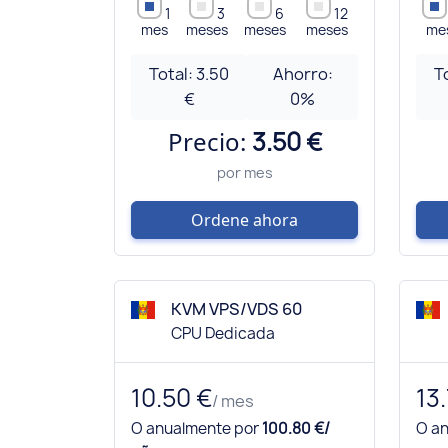
1
3
6
12
mes
meses
meses
meses
me
Total:
3.50
Ahorro:
T
€
0
%
Precio:
3.50 €
por mes
Ordene ahora
KVM VPS/VDS 60
CPU Dedicada
10.50 €
13
/ mes
O anualmente por
100.80 €/
O a