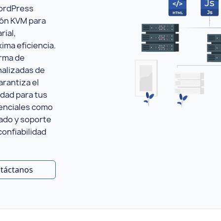
WordPress
ión KVM para
rial,
ima eficiencia.
orma de
nalizadas de
rantiza el
idad para tus
senciales como
ado y soporte
onfiabilidad
táctanos