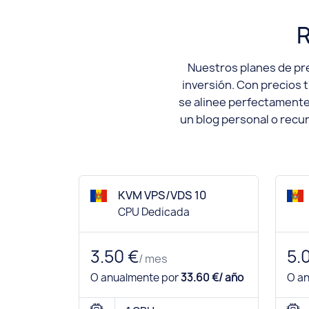
R
Nuestros planes de pre
inversión. Con precios 
se alinee perfectamente 
un blog personal o recu
KVM VPS/VDS 10
CPU Dedicada
3.50 €
5.
/ mes
O anualmente por
33.60 €/ año
O a