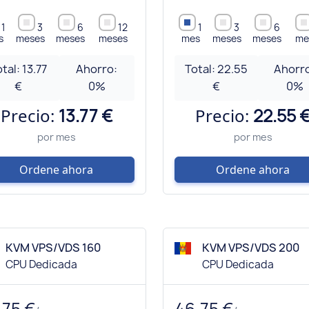
1
3
6
12
1
3
6
s
meses
meses
meses
mes
meses
meses
me
otal:
13.77
Ahorro:
Total:
22.55
Ahorr
€
0
%
€
0
%
Precio:
13.77 €
Precio:
22.55 
por mes
por mes
Ordene ahora
Ordene ahora
KVM VPS/VDS 160
KVM VPS/VDS 200
CPU Dedicada
CPU Dedicada