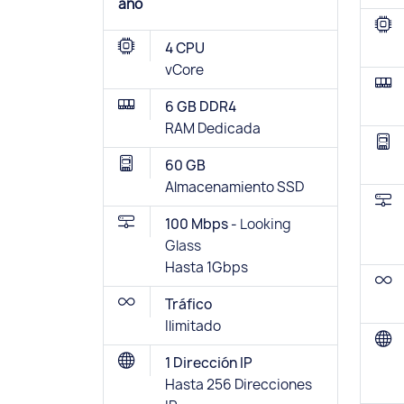
año
4 CPU
vCore
6 GB DDR4
RAM Dedicada
60 GB
Almacenamiento SSD
100 Mbps -
Looking
Glass
Hasta 1Gbps
Tráfico
Ilimitado
1 Dirección IP
Hasta 256 Direcciones