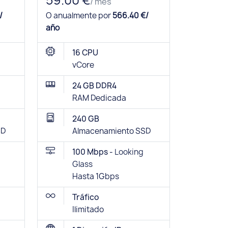
59.00 €
/ mes
/
O anualmente por
566.40 €/
año
16 CPU
vCore
24 GB DDR4
RAM Dedicada
240 GB
SD
Almacenamiento SSD
100 Mbps -
Looking
Glass
Hasta 1Gbps
Tráfico
Ilimitado