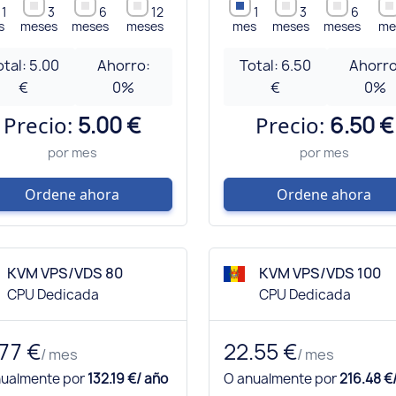
1
3
6
12
1
3
6
s
meses
meses
meses
mes
meses
meses
me
otal:
5.00
Ahorro:
Total:
6.50
Ahorro
€
0
%
€
0
%
Precio:
5.00 €
Precio:
6.50 €
por mes
por mes
Ordene ahora
Ordene ahora
KVM VPS/VDS 80
KVM VPS/VDS 100
CPU Dedicada
CPU Dedicada
.77 €
22.55 €
/ mes
/ mes
nualmente por
132.19 €/ año
O anualmente por
216.48 €