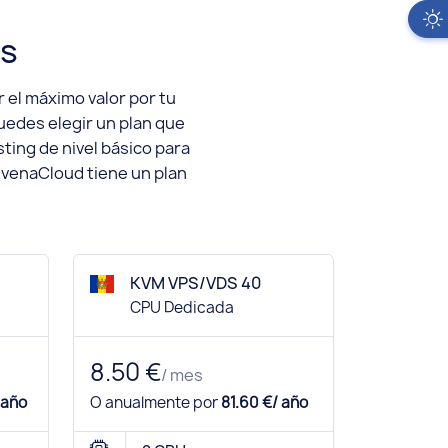
os
el máximo valor por tu
uedes elegir un plan que
ting de nivel básico para
AvenaCloud tiene un plan
KVM VPS/VDS 40
CPU Dedicada
8.50 €
/ mes
 año
O anualmente por
81.60 €/ año