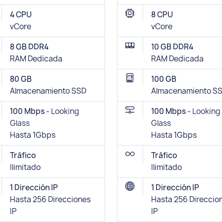
4 CPU
8 CPU
vCore
vCore
8 GB DDR4
10 GB DDR4
RAM Dedicada
RAM Dedicada
80 GB
100 GB
Almacenamiento SSD
Almacenamiento S
100 Mbps -
Looking
100 Mbps -
Looking
Glass
Glass
Hasta 1Gbps
Hasta 1Gbps
Tráfico
Tráfico
Ilimitado
Ilimitado
1 Dirección IP
1 Dirección IP
Hasta 256 Direcciones
Hasta 256 Direccio
IP
IP