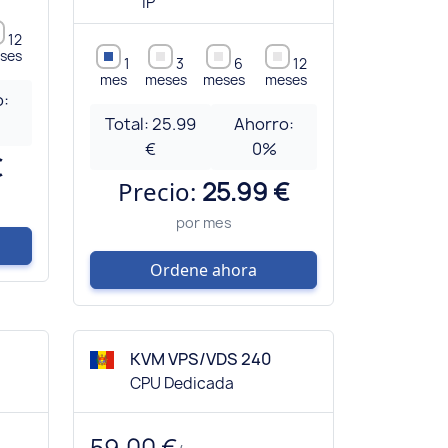
IP
12
ses
1
3
6
12
mes
meses
meses
meses
o:
Total:
25.99
Ahorro:
€
0
%
€
Precio:
25.99 €
por mes
Ordene ahora
KVM VPS/VDS 240
CPU Dedicada