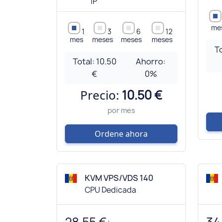
IP
me
1
3
6
12
mes
meses
meses
meses
T
Total:
10.50
Ahorro:
€
0
%
Precio:
10.50 €
por mes
Ordene ahora
KVM VPS/VDS 140
CPU Dedicada