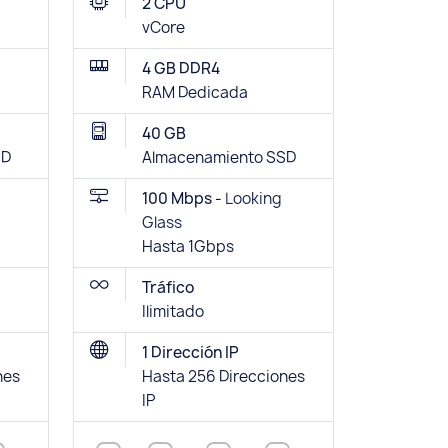
2 CPU
vCore
4 GB DDR4
RAM Dedicada
40 GB
SD
Almacenamiento SSD
100 Mbps -
Looking
Glass
Hasta 1Gbps
Tráfico
Ilimitado
1 Dirección IP
nes
Hasta 256 Direcciones
IP