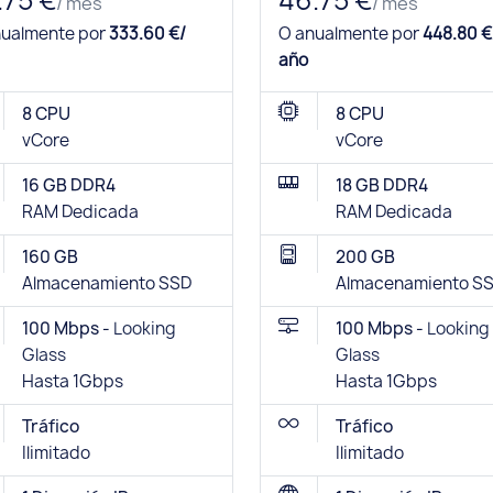
.75 €
46.75 €
/ mes
/ mes
nualmente por
333.60 €/
O anualmente por
448.80 €
año
8 CPU
8 CPU
vCore
vCore
16 GB DDR4
18 GB DDR4
RAM Dedicada
RAM Dedicada
160 GB
200 GB
Almacenamiento SSD
Almacenamiento S
100 Mbps -
Looking
100 Mbps -
Looking
Glass
Glass
Hasta 1Gbps
Hasta 1Gbps
Tráfico
Tráfico
Ilimitado
Ilimitado