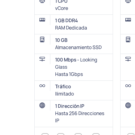
1 CPU
vCore
1 GB DDR4
RAM Dedicada
10 GB
Almacenamiento SSD
100 Mbps -
Looking
Glass
Hasta 1Gbps
Tráfico
Ilimitado
1 Dirección IP
Hasta 256 Direcciones
IP