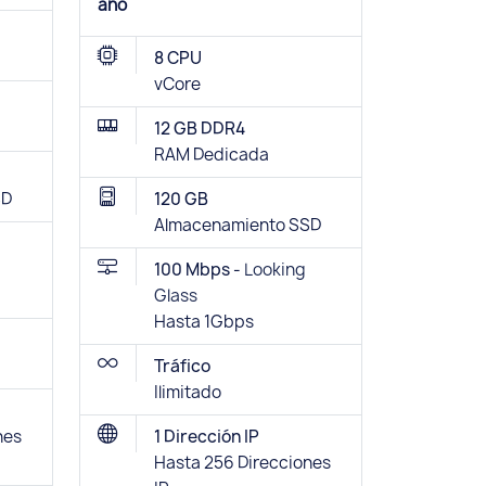
año
8 CPU
vCore
12 GB DDR4
RAM Dedicada
SD
120 GB
Almacenamiento SSD
100 Mbps -
Looking
Glass
Hasta 1Gbps
Tráfico
Ilimitado
nes
1 Dirección IP
Hasta 256 Direcciones