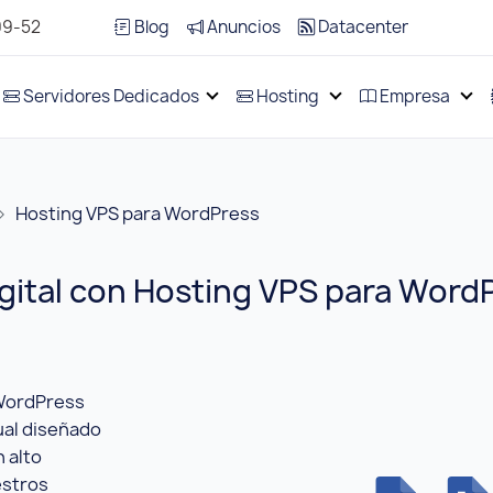
99-52
Blog
Anuncios
Datacenter
Servidores Dedicados
Hosting
Empresa
Hosting VPS para WordPress
igital con Hosting VPS para Word
 WordPress
ual diseñado
 alto
estros