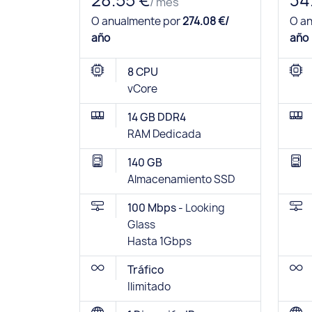
28.55 €
34
/ mes
O anualmente por
274.08 €/
O a
año
año
8 CPU
vCore
14 GB DDR4
RAM Dedicada
140 GB
Almacenamiento SSD
100 Mbps -
Looking
Glass
Hasta 1Gbps
Tráfico
Ilimitado