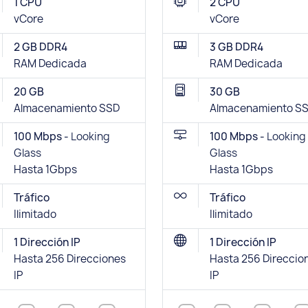
1 CPU
2 CPU
vCore
vCore
2 GB DDR4
3 GB DDR4
RAM Dedicada
RAM Dedicada
20 GB
30 GB
Almacenamiento SSD
Almacenamiento S
100 Mbps -
Looking
100 Mbps -
Looking
Glass
Glass
Hasta 1Gbps
Hasta 1Gbps
Tráfico
Tráfico
Ilimitado
Ilimitado
1 Dirección IP
1 Dirección IP
Hasta 256 Direcciones
Hasta 256 Direccio
IP
IP