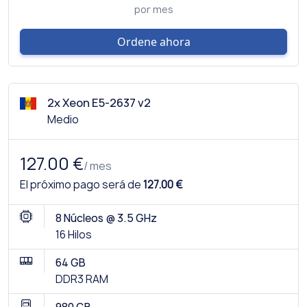
por mes
Ordene ahora
2x Xeon E5-2637 v2
Medio
127.00 €
/ mes
El próximo pago será de
127.00 €
8 Núcleos @ 3.5 GHz
16 Hilos
64 GB
DDR3 RAM