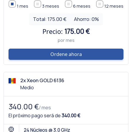
1 mes
3 meses
6 meses
12 meses
Total:
175.00 €
Ahorro:
0
%
Precio:
175.00 €
por mes
Ordene ahora
2x Xeon GOLD 6136
Medio
340.00 €
/ mes
El próximo pago será de
340.00 €
24 Núcleos @ 3.0 GHz