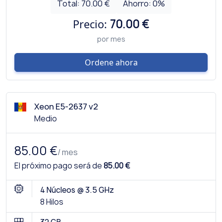
Total:
70.00 €
Ahorro:
0
%
Precio:
70.00 €
por mes
Ordene ahora
Xeon E5-2637 v2
Medio
85.00 €
/ mes
El próximo pago será de
85.00 €
4 Núcleos @ 3.5 GHz
8 Hilos