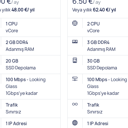
00 €
6.50 €
/ ay
/ ay
 yıllık
48.00 €/ yıl
Veya yıllık
62.40 €/ yıl
1 CPU
2 CPU
vCore
vCore
2 GB DDR4
3 GB DDR4
Adanmış RAM
Adanmış RAM
20 GB
30 GB
SSD Depolama
SSD Depolama
100 Mbps -
Looking
100 Mbps -
Looking
Glass
Glass
1Gbps'ye kadar
1Gbps'ye kadar
Trafik
Trafik
Sınırsız
Sınırsız
1 IP Adresi
1 IP Adresi