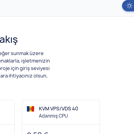
akış
 değer sunmak üzere
ynaklarla, işletmenizin
oje için giriş seviyesi
ra ihtiyacınız olsun,
.
KVM VPS/VDS 40
Adanmış CPU