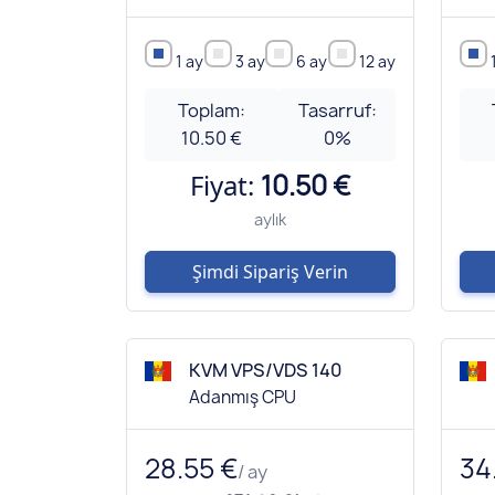
1 ay
3 ay
6 ay
12 ay
Toplam:
Tasarruf:
10.50 €
0
%
Fiyat:
10.50 €
aylık
Şimdi Sipariş Verin
KVM VPS/VDS 140
Adanmış CPU
28.55 €
34
/ ay