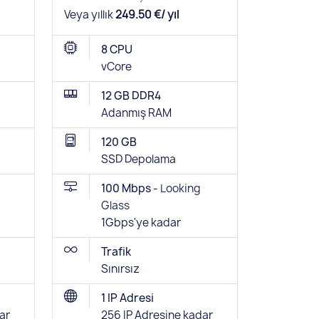
Veya yıllık
249.50 €/ yıl
8 CPU
vCore
12 GB DDR4
Adanmış RAM
120 GB
SSD Depolama
100 Mbps -
Looking
Glass
1Gbps'ye kadar
Trafik
Sınırsız
1 IP Adresi
ar
256 IP Adresine kadar