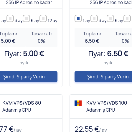
256 IP Adresine kadar
256 IP Adresine kad
1 ay
3 ay
6 ay
12 ay
1 ay
3 ay
6 ay
Toplam:
Tasarruf:
Toplam:
Tasarru
5.00 €
0
%
6.50 €
0
%
Fiyat:
5.00 €
Fiyat:
6.50 €
aylık
aylık
Şimdi Sipariş Verin
Şimdi Sipariş Verin
KVM VPS/VDS 80
KVM VPS/VDS 100
Adanmış CPU
Adanmış CPU
.77 €
22.55 €
/ ay
/ ay