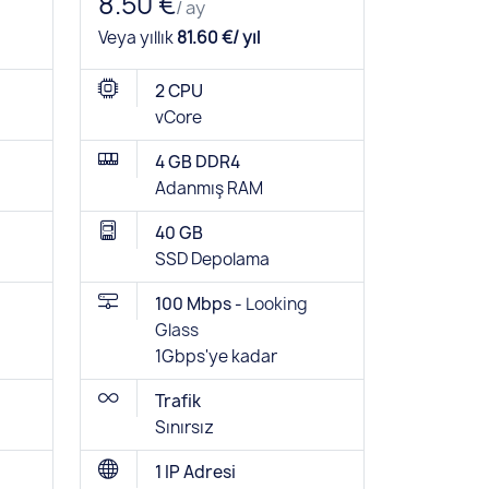
8.50 €
/ ay
Veya yıllık
81.60 €/ yıl
2 CPU
vCore
4 GB DDR4
Adanmış RAM
40 GB
SSD Depolama
100 Mbps -
Looking
Glass
1Gbps'ye kadar
Trafik
Sınırsız
1 IP Adresi