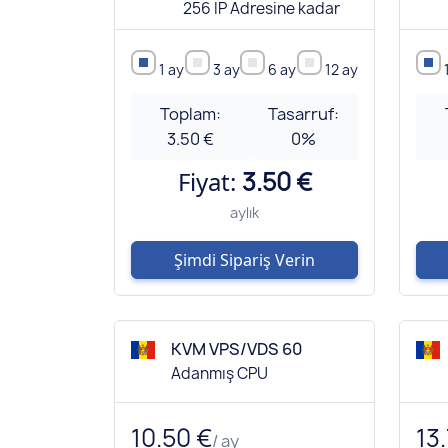
256 IP Adresine kadar
1 ay
3 ay
6 ay
12 ay
Toplam:
Tasarruf:
3.50 €
0
%
Fiyat:
3.50 €
aylık
Şimdi Sipariş Verin
KVM VPS/VDS 60
Adanmış CPU
10.50 €
13
/ ay