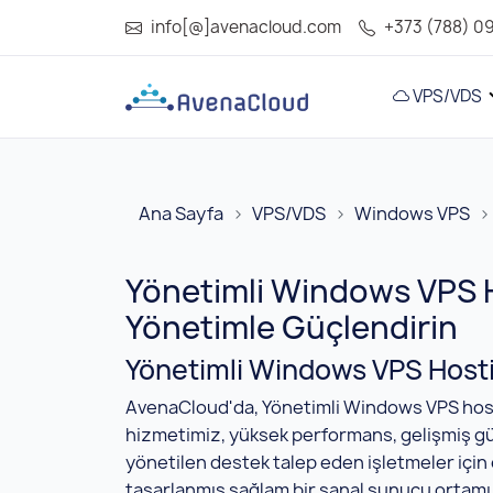
info[@]avenacloud.com
+373 (788) 0
VPS/VDS
Ana Sayfa
VPS/VDS
Windows VPS
Yönetimli Windows VPS H
Yönetimle Güçlendirin
Yönetimli Windows VPS Host
AvenaCloud'da, Yönetimli Windows VPS hos
hizmetimiz, yüksek performans, gelişmiş gü
yönetilen destek talep eden işletmeler için 
tasarlanmış sağlam bir sanal sunucu ortamı 