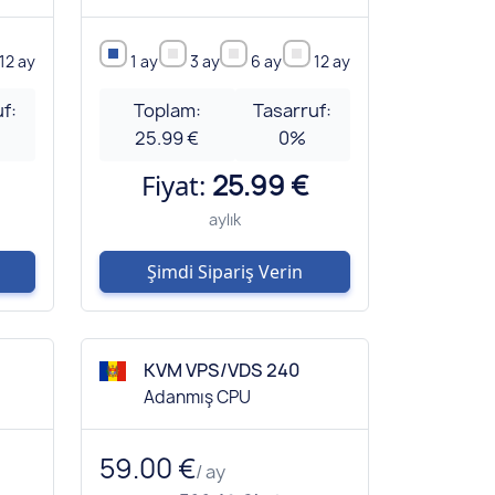
12 ay
1 ay
3 ay
6 ay
12 ay
f:
Toplam:
Tasarruf:
25.99 €
0
%
Fiyat:
25.99 €
aylık
Şimdi Sipariş Verin
KVM VPS/VDS 240
Adanmış CPU
59.00 €
/ ay