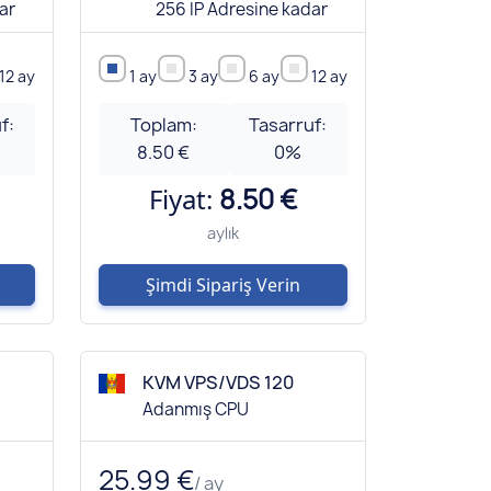
ar
256 IP Adresine kadar
12 ay
1 ay
3 ay
6 ay
12 ay
f:
Toplam:
Tasarruf:
8.50 €
0
%
Fiyat:
8.50 €
aylık
Şimdi Sipariş Verin
KVM VPS/VDS 120
Adanmış CPU
25.99 €
/ ay