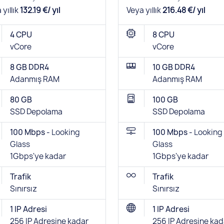
 yıllık
132.19 €/ yıl
Veya yıllık
216.48 €/ yıl
4 CPU
8 CPU
vCore
vCore
8 GB DDR4
10 GB DDR4
Adanmış RAM
Adanmış RAM
80 GB
100 GB
SSD Depolama
SSD Depolama
100 Mbps -
Looking
100 Mbps -
Looking
Glass
Glass
1Gbps'ye kadar
1Gbps'ye kadar
Trafik
Trafik
Sınırsız
Sınırsız
1 IP Adresi
1 IP Adresi
256 IP Adresine kadar
256 IP Adresine kad