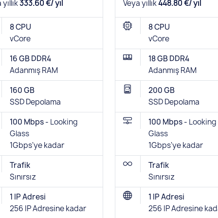
 yıllık
333.60 €/ yıl
Veya yıllık
448.80 €/ yıl
8 CPU
8 CPU
vCore
vCore
16 GB DDR4
18 GB DDR4
Adanmış RAM
Adanmış RAM
160 GB
200 GB
SSD Depolama
SSD Depolama
100 Mbps -
Looking
100 Mbps -
Looking
Glass
Glass
1Gbps'ye kadar
1Gbps'ye kadar
Trafik
Trafik
Sınırsız
Sınırsız
1 IP Adresi
1 IP Adresi
256 IP Adresine kadar
256 IP Adresine kad