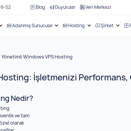
99-52
Blog
Duyurular
Veri Merkezi
Adanmış Sunucular
Hosting
Şirket
Yönetimli Windows VPS Hosting
osting: İşletmenizi Performans,
ing Nedir?
ting
venlik ve tam
özel olarak
sağlar.