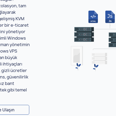
zolasyon, tam
ğlayarak
gelişmiş KVM
er bir e-ticaret
rini yönetiyor
timli Windows
 uzman yönetimin
dows VPS
dan büyük
 ihtiyaçları
gizli ücretler
, güvenilirlik
sız bant
tek gibi temel
e Ulaşın