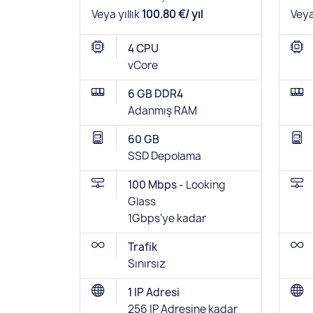
Veya yıllık
100.80 €/ yıl
Veya
4 CPU
vCore
6 GB DDR4
Adanmış RAM
60 GB
SSD Depolama
100 Mbps -
Looking
Glass
1Gbps'ye kadar
Trafik
Sınırsız
1 IP Adresi
256 IP Adresine kadar