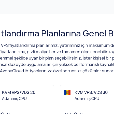
atlandırma Planlarına Genel B
VPS fiyatlandırma planlarımız, yatırımınız için maksimum
 fiyatlandırma, gizli maliyetler ve tamamen ölçeklenebilir ka
mel şekilde uyan bir plan seçebilirsiniz. İster kişisel bir pr
msal düzeyde uygulamalar için yüksek performanslı kaynakla
AvenaCloud ihtiyaçlarınıza özel sorunsuz çözümler sunar
KVM VPS/VDS 20
KVM VPS/VDS 30
Adanmış CPU
Adanmış CPU