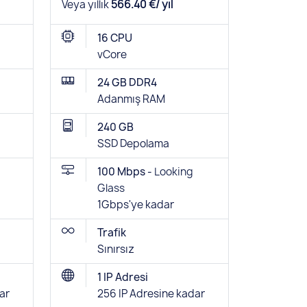
Veya yıllık
566.40 €/ yıl
16 CPU
vCore
24 GB DDR4
Adanmış RAM
240 GB
SSD Depolama
100 Mbps -
Looking
Glass
1Gbps'ye kadar
Trafik
Sınırsız
1 IP Adresi
ar
256 IP Adresine kadar