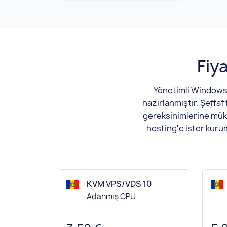
Fiy
Yönetimli Windows 
hazırlanmıştır. Şeffaf
gereksinimlerine mükem
hosting'e ister kuru
KVM VPS/VDS 10
Adanmış CPU