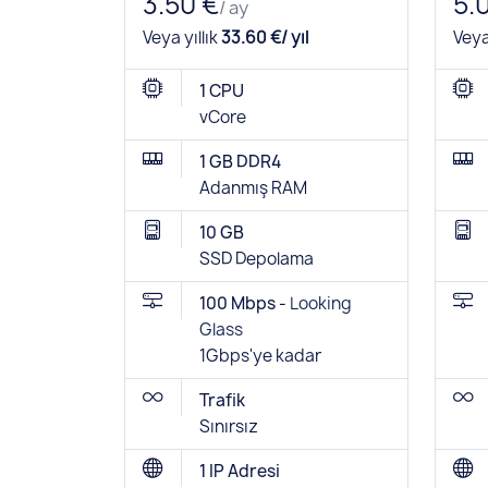
3.50 €
5.
/ ay
Veya yıllık
33.60 €/ yıl
Veya
1 CPU
vCore
1 GB DDR4
Adanmış RAM
10 GB
SSD Depolama
100 Mbps -
Looking
Glass
1Gbps'ye kadar
Trafik
Sınırsız
1 IP Adresi