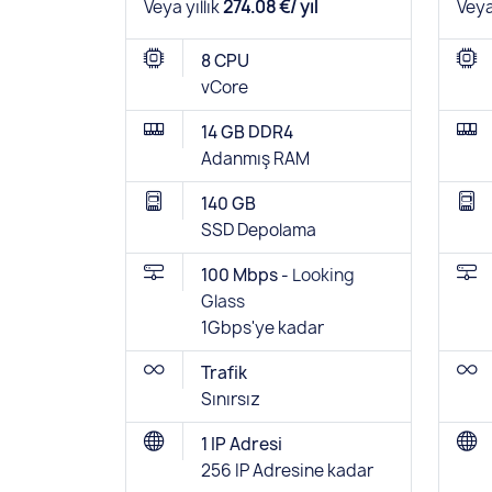
Veya yıllık
274.08 €/ yıl
Veya
8 CPU
vCore
14 GB DDR4
Adanmış RAM
140 GB
SSD Depolama
100 Mbps -
Looking
Glass
1Gbps'ye kadar
Trafik
Sınırsız
1 IP Adresi
256 IP Adresine kadar