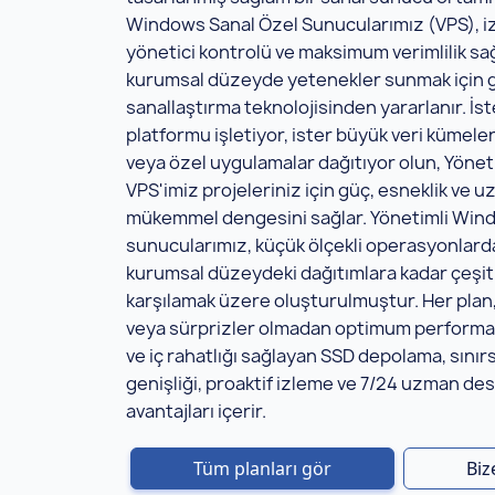
Windows Sanal Özel Sunucularımız (VPS), i
yönetici kontrolü ve maksimum verimlilik sa
kurumsal düzeyde yetenekler sunmak için 
sanallaştırma teknolojisinden yararlanır. İst
platformu işletiyor, ister büyük veri kümele
veya özel uygulamalar dağıtıyor olun, Yöne
VPS'imiz projeleriniz için güç, esneklik ve
mükemmel dengesini sağlar. Yönetimli Win
sunucularımız, küçük ölçekli operasyonlar
kurumsal düzeydeki dağıtımlara kadar çeşitli
karşılamak üzere oluşturulmuştur. Her plan, 
veya sürprizler olmadan optimum performans
ve iç rahatlığı sağlayan SSD depolama, sınır
genişliği, proaktif izleme ve 7/24 uzman des
avantajları içerir.
Tüm planları gör
Biz