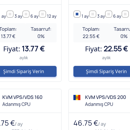
1 ay
3 ay
6 ay
12 ay
1 ay
3 ay
6 ay
Toplam:
Tasarruf:
Toplam:
Tasarru
13.77 €
0
%
22.55 €
0
%
Fiyat:
13.77 €
Fiyat:
22.55 €
aylık
aylık
Şimdi Sipariş Verin
Şimdi Sipariş Verin
KVM VPS/VDS 160
KVM VPS/VDS 200
Adanmış CPU
Adanmış CPU
.75 €
46.75 €
/ ay
/ ay