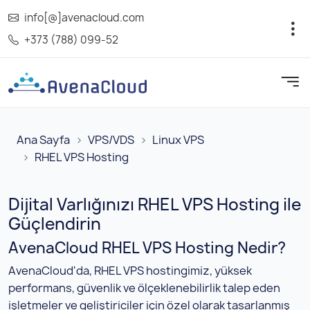
info[@]avenacloud.com
+373 (788) 099-52
Ana Sayfa
VPS/VDS
Linux VPS
RHEL VPS Hosting
Dijital Varlığınızı RHEL VPS Hosting ile
Güçlendirin
AvenaCloud RHEL VPS Hosting Nedir?
AvenaCloud'da, RHEL VPS hostingimiz, yüksek
performans, güvenlik ve ölçeklenebilirlik talep eden
işletmeler ve geliştiriciler için özel olarak tasarlanmış