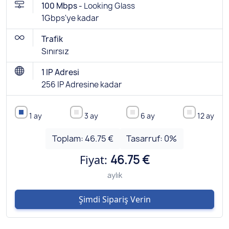
100 Mbps -
Looking Glass
1Gbps'ye kadar
Trafik
Sınırsız
1 IP Adresi
256 IP Adresine kadar
1 ay
3 ay
6 ay
12 ay
Toplam:
46.75 €
Tasarruf:
0
%
Fiyat:
46.75 €
aylık
Şimdi Sipariş Verin