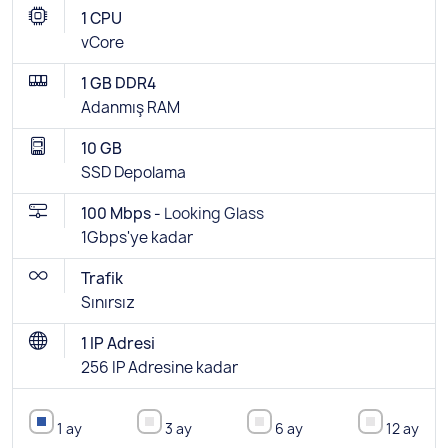
1 CPU
vCore
1 GB DDR4
Adanmış RAM
10 GB
SSD Depolama
100 Mbps -
Looking Glass
1Gbps'ye kadar
Trafik
Sınırsız
1 IP Adresi
256 IP Adresine kadar
1 ay
3 ay
6 ay
12 ay