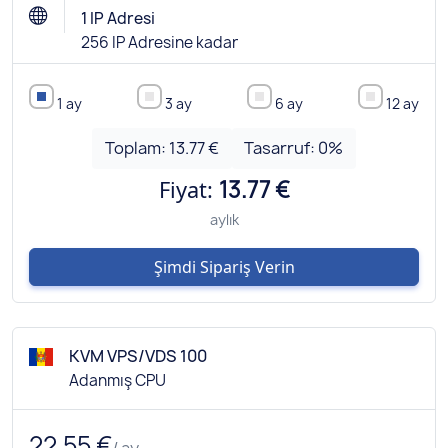
1 IP Adresi
256 IP Adresine kadar
1 ay
3 ay
6 ay
12 ay
Toplam:
13.77 €
Tasarruf:
0
%
Fiyat:
13.77 €
aylık
Şimdi Sipariş Verin
KVM VPS/VDS 100
Adanmış CPU
22.55 €
/ ay