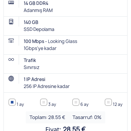
14 GB DDR4
Adanmış RAM
140 GB
SSD Depolama
100 Mbps -
Looking Glass
1Gbps'ye kadar
Trafik
Sınırsız
1 IP Adresi
256 IP Adresine kadar
1 ay
3 ay
6 ay
12 ay
Toplam:
28.55 €
Tasarruf:
0
%
Fiyat:
28.55 €