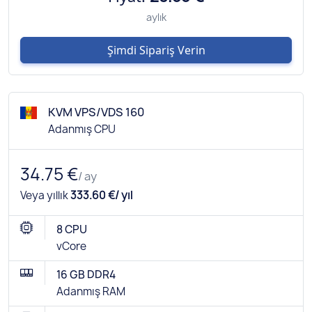
aylık
Şimdi Sipariş Verin
KVM VPS/VDS 160
Adanmış CPU
34.75 €
/ ay
Veya yıllık
333.60 €/ yıl
8 CPU
vCore
16 GB DDR4
Adanmış RAM