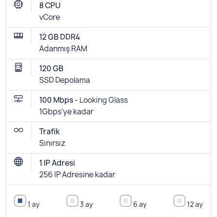
8 CPU
vCore
12 GB DDR4
Adanmış RAM
120 GB
SSD Depolama
100 Mbps -
Looking Glass
1Gbps'ye kadar
Trafik
Sınırsız
1 IP Adresi
256 IP Adresine kadar
1 ay
3 ay
6 ay
12 ay