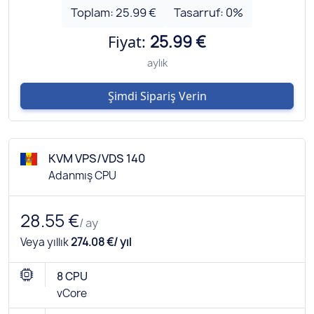
Toplam:
25.99 €
Tasarruf:
0
%
Fiyat:
25.99 €
aylık
Şimdi Sipariş Verin
KVM VPS/VDS 140
Adanmış CPU
28.55 €
/ ay
Veya yıllık
274.08 €/ yıl
8 CPU
vCore