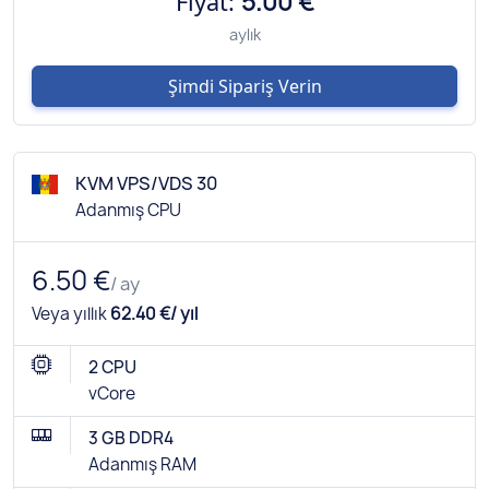
Fiyat:
5.00 €
aylık
Şimdi Sipariş Verin
KVM VPS/VDS 30
Adanmış CPU
6.50 €
/ ay
Veya yıllık
62.40 €/ yıl
2 CPU
vCore
3 GB DDR4
Adanmış RAM