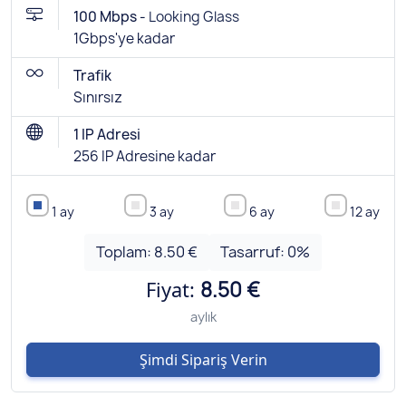
100 Mbps -
Looking Glass
1Gbps'ye kadar
Trafik
Sınırsız
1 IP Adresi
256 IP Adresine kadar
1 ay
3 ay
6 ay
12 ay
Toplam:
8.50 €
Tasarruf:
0
%
Fiyat:
8.50 €
aylık
Şimdi Sipariş Verin