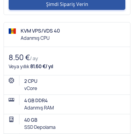
Şimdi Sipariş Verin
KVM VPS/VDS 40
Adanmış CPU
8.50 €
/ ay
Veya yıllık
81.60 €/ yıl
2 CPU
vCore
4 GB DDR4
Adanmış RAM
40 GB
SSD Depolama