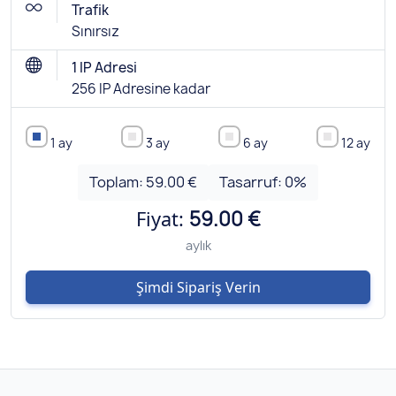
Trafik
Sınırsız
1 IP Adresi
256 IP Adresine kadar
1 ay
3 ay
6 ay
12 ay
Toplam:
59.00 €
Tasarruf:
0
%
Fiyat:
59.00 €
aylık
Şimdi Sipariş Verin