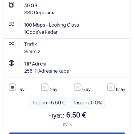
30 GB
SSD Depolama
100 Mbps -
Looking Glass
1Gbps'ye kadar
Trafik
Sınırsız
1 IP Adresi
256 IP Adresine kadar
1 ay
3 ay
6 ay
12 ay
Toplam:
6.50 €
Tasarruf:
0
%
Fiyat:
6.50 €
aylık