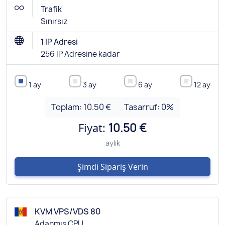
Trafik
Sınırsız
1 IP Adresi
256 IP Adresine kadar
1 ay
3 ay
6 ay
12 ay
Toplam:
10.50 €
Tasarruf:
0
%
Fiyat:
10.50 €
aylık
Şimdi Sipariş Verin
KVM VPS/VDS 80
Adanmış CPU