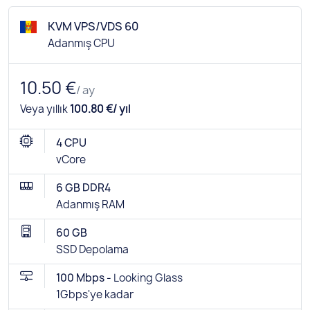
KVM VPS/VDS 60
Adanmış CPU
10.50 €
/ ay
Veya yıllık
100.80 €/ yıl
4 CPU
vCore
6 GB DDR4
Adanmış RAM
60 GB
SSD Depolama
100 Mbps -
Looking Glass
1Gbps'ye kadar