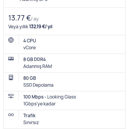
13.77 €
/ ay
Veya yıllık
132.19 €/ yıl
4 CPU
vCore
8 GB DDR4
Adanmış RAM
80 GB
SSD Depolama
100 Mbps -
Looking Glass
1Gbps'ye kadar
Trafik
Sınırsız