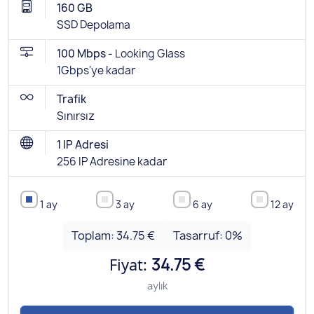
160 GB
SSD Depolama
100 Mbps -
Looking Glass
1Gbps'ye kadar
Trafik
Sınırsız
1 IP Adresi
256 IP Adresine kadar
1 ay
3 ay
6 ay
12 ay
Toplam:
34.75 €
Tasarruf:
0
%
Fiyat:
34.75 €
aylık