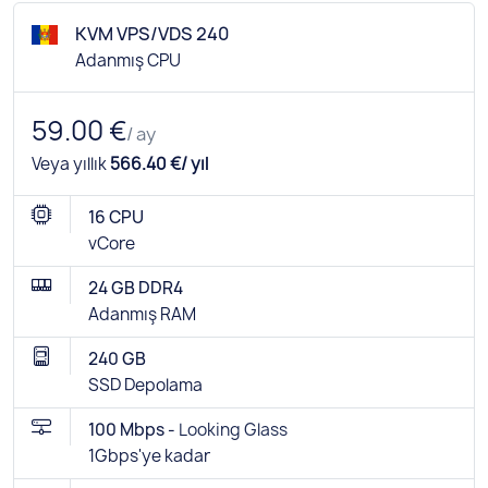
KVM VPS/VDS 240
Adanmış CPU
59.00 €
/ ay
Veya yıllık
566.40 €/ yıl
16 CPU
vCore
24 GB DDR4
Adanmış RAM
240 GB
SSD Depolama
100 Mbps -
Looking Glass
1Gbps'ye kadar