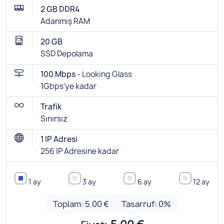
2 GB DDR4
Adanmış RAM
20 GB
SSD Depolama
100 Mbps -
Looking Glass
1Gbps'ye kadar
Trafik
Sınırsız
1 IP Adresi
256 IP Adresine kadar
1 ay
3 ay
6 ay
12 ay
Toplam:
5.00 €
Tasarruf:
0
%