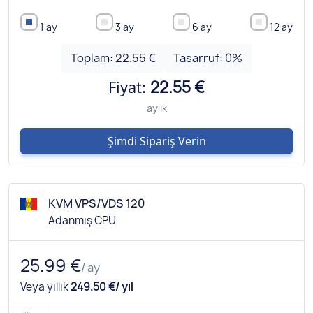
1 ay
3 ay
6 ay
12 ay
Toplam:
22.55 €
Tasarruf:
0
%
Fiyat:
22.55 €
aylık
Şimdi Sipariş Verin
KVM VPS/VDS 120
Adanmış CPU
25.99 €
/ ay
Veya yıllık
249.50 €/ yıl