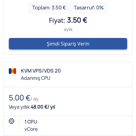
Toplam:
3.50 €
Tasarruf:
0
%
Fiyat:
3.50 €
aylık
Şimdi Sipariş Verin
KVM VPS/VDS 20
Adanmış CPU
5.00 €
/ ay
Veya yıllık
48.00 €/ yıl
1 CPU
vCore