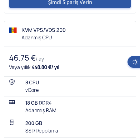
Şimdi Sipariş Verin
KVM VPS/VDS 200
Adanmış CPU
46.75 €
/ ay
Veya yıllık
448.80 €/ yıl
8 CPU
vCore
18 GB DDR4
Adanmış RAM
200 GB
SSD Depolama