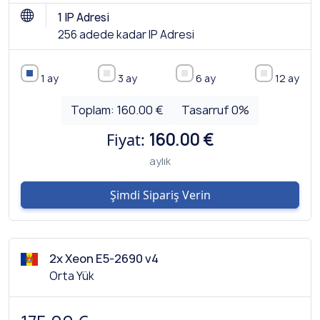
1 IP Adresi
256 adede kadar IP Adresi
1 ay
3 ay
6 ay
12 ay
Toplam:
160.00 €
Tasarruf
0
%
Fiyat:
160.00 €
aylık
Şimdi Sipariş Verin
2x Xeon E5-2690 v4
Orta Yük