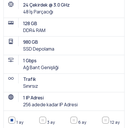
24 Çekirdek @ 3.0 GHz
48 İş Parçacığı
128 GB
DDR4 RAM
980 GB
SSD Depolama
1 Gbps
Ağ Bant Genişliği
Trafik
Sınırsız
1 IP Adresi
256 adede kadar IP Adresi
1 ay
3 ay
6 ay
12 ay