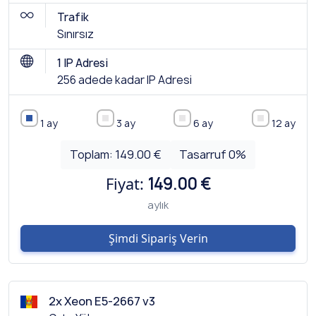
Trafik
Sınırsız
1 IP Adresi
256 adede kadar IP Adresi
1 ay
3 ay
6 ay
12 ay
Toplam:
149.00 €
Tasarruf
0
%
Fiyat:
149.00 €
aylık
Şimdi Sipariş Verin
2x Xeon E5-2667 v3