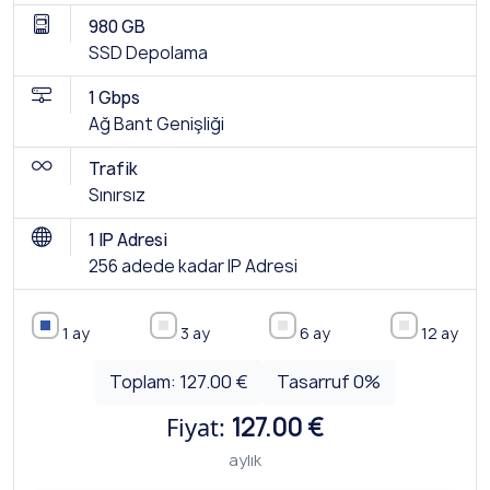
980 GB
SSD Depolama
1 Gbps
Ağ Bant Genişliği
Trafik
Sınırsız
1 IP Adresi
256 adede kadar IP Adresi
1 ay
3 ay
6 ay
12 ay
Toplam:
127.00 €
Tasarruf
0
%
Fiyat:
127.00 €
aylık