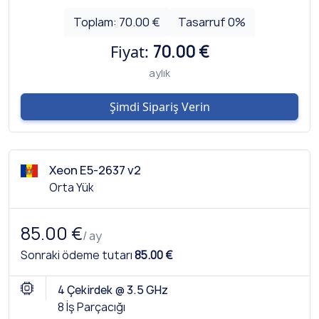
Toplam:
70.00 €
Tasarruf
0
%
Fiyat:
70.00 €
aylık
Şimdi Sipariş Verin
Xeon E5-2637 v2
Orta Yük
85.00 €
/ ay
Sonraki ödeme tutarı
85.00 €
4 Çekirdek @ 3.5 GHz
8 İş Parçacığı