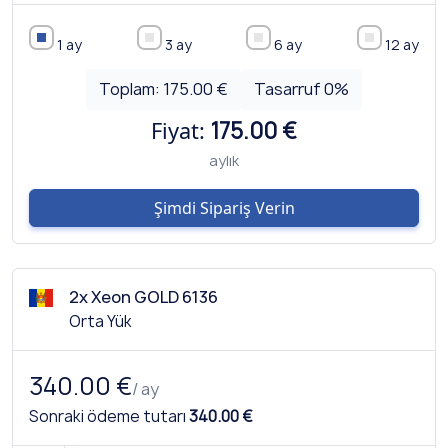
1 ay
3 ay
6 ay
12 ay
Toplam:
175.00 €
Tasarruf
0
%
Fiyat:
175.00 €
aylık
Şimdi Sipariş Verin
2x Xeon GOLD 6136
Orta Yük
340.00 €
/ ay
Sonraki ödeme tutarı
340.00 €