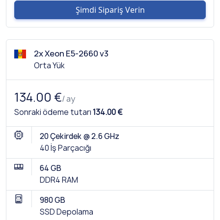
Şimdi Sipariş Verin
2x Xeon E5-2660 v3
Orta Yük
134.00 €
/ ay
Sonraki ödeme tutarı
134.00 €
20 Çekirdek @ 2.6 GHz
40 İş Parçacığı
64 GB
DDR4 RAM
980 GB
SSD Depolama