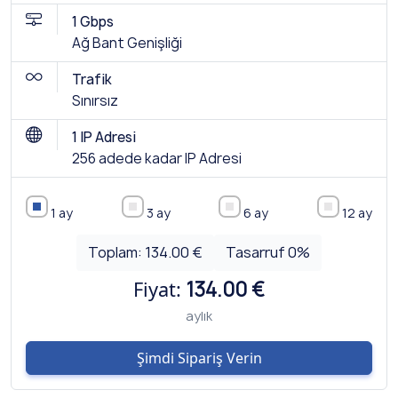
1 Gbps
Ağ Bant Genişliği
Trafik
Sınırsız
1 IP Adresi
256 adede kadar IP Adresi
1 ay
3 ay
6 ay
12 ay
Toplam:
134.00 €
Tasarruf
0
%
Fiyat:
134.00 €
aylık
Şimdi Sipariş Verin