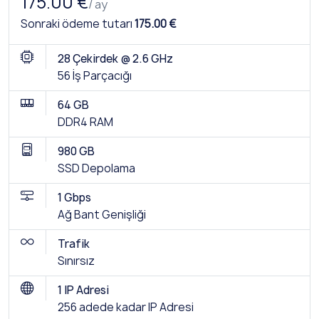
175.00 €
/ ay
Sonraki ödeme tutarı
175.00 €
28 Çekirdek @ 2.6 GHz
56 İş Parçacığı
64 GB
DDR4 RAM
980 GB
SSD Depolama
1 Gbps
Ağ Bant Genişliği
Trafik
Sınırsız
1 IP Adresi
256 adede kadar IP Adresi