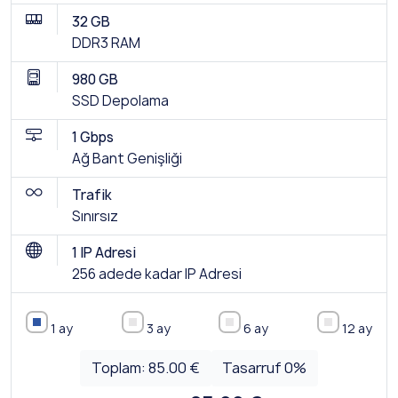
32 GB
DDR3 RAM
980 GB
SSD Depolama
1 Gbps
Ağ Bant Genişliği
Trafik
Sınırsız
1 IP Adresi
256 adede kadar IP Adresi
1 ay
3 ay
6 ay
12 ay
Toplam:
85.00 €
Tasarruf
0
%