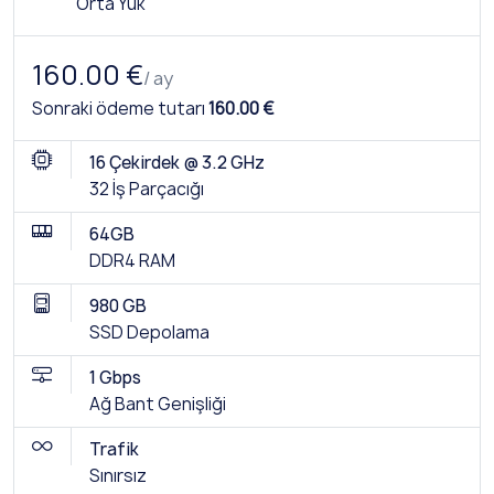
Orta Yük
160.00 €
/ ay
Sonraki ödeme tutarı
160.00 €
16 Çekirdek @ 3.2 GHz
32 İş Parçacığı
64GB
DDR4 RAM
980 GB
SSD Depolama
1 Gbps
Ağ Bant Genişliği
Trafik
Sınırsız