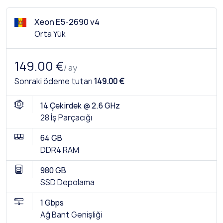
Xeon E5-2690 v4
Orta Yük
149.00 €
/ ay
Sonraki ödeme tutarı
149.00 €
14 Çekirdek @ 2.6 GHz
28 İş Parçacığı
64 GB
DDR4 RAM
980 GB
SSD Depolama
1 Gbps
Ağ Bant Genişliği