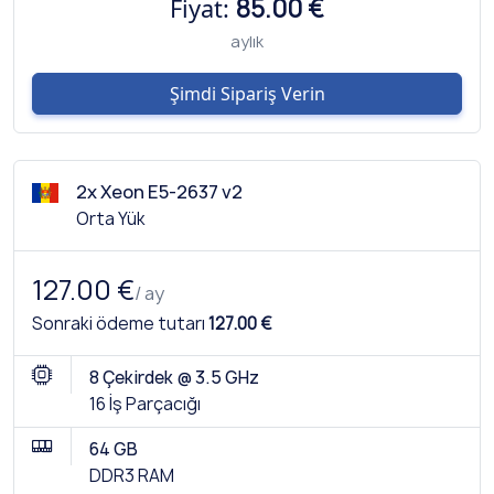
Fiyat:
85.00 €
aylık
Şimdi Sipariş Verin
2x Xeon E5-2637 v2
Orta Yük
127.00 €
/ ay
Sonraki ödeme tutarı
127.00 €
8 Çekirdek @ 3.5 GHz
16 İş Parçacığı
64 GB
DDR3 RAM