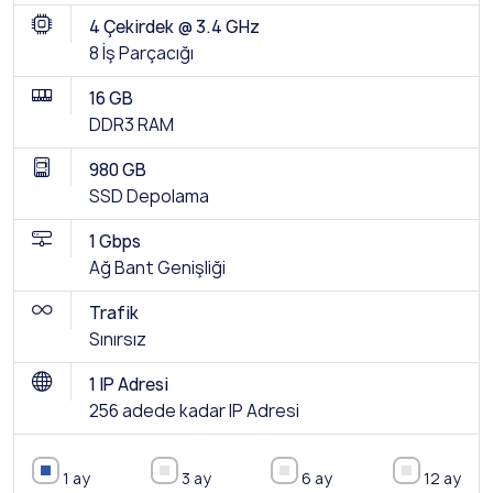
4 Çekirdek @ 3.4 GHz
8 İş Parçacığı
16 GB
DDR3 RAM
980 GB
SSD Depolama
1 Gbps
Ağ Bant Genişliği
Trafik
Sınırsız
1 IP Adresi
256 adede kadar IP Adresi
1 ay
3 ay
6 ay
12 ay