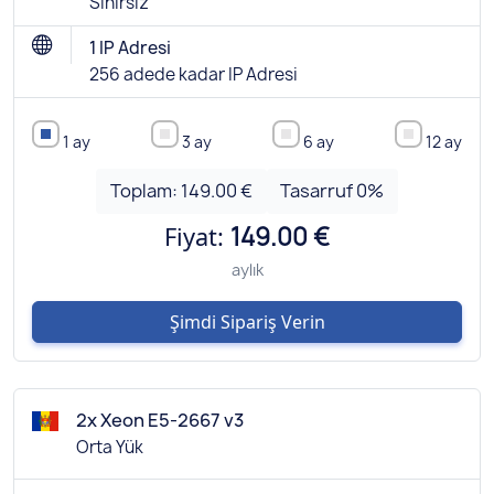
Sınırsız
1 IP Adresi
256 adede kadar IP Adresi
1 ay
3 ay
6 ay
12 ay
Toplam:
149.00 €
Tasarruf
0
%
Fiyat:
149.00 €
aylık
Şimdi Sipariş Verin
2x Xeon E5-2667 v3
Orta Yük