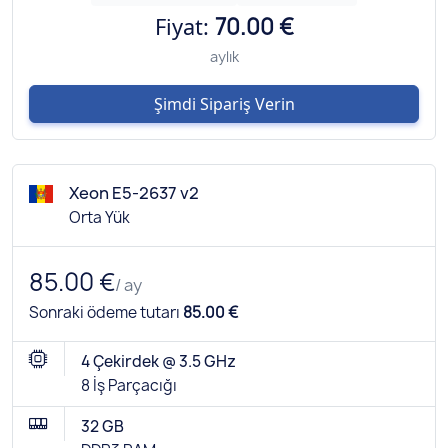
Fiyat:
70.00 €
aylık
Şimdi Sipariş Verin
Xeon E5-2637 v2
Orta Yük
85.00 €
/ ay
Sonraki ödeme tutarı
85.00 €
4 Çekirdek @ 3.5 GHz
8 İş Parçacığı
32 GB