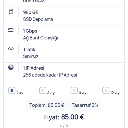
DDR3 RAM
980 GB
SSD Depolama
1 Gbps
Ağ Bant Genişliği
Trafik
Sınırsız
1 IP Adresi
256 adede kadar IP Adresi
1 ay
3 ay
6 ay
12 ay
Toplam:
85.00 €
Tasarruf
0
%
Fiyat:
85.00 €
aylık