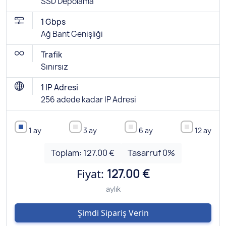
SSD Depolama
1 Gbps
Ağ Bant Genişliği
Trafik
Sınırsız
1 IP Adresi
256 adede kadar IP Adresi
1 ay
3 ay
6 ay
12 ay
Toplam:
127.00 €
Tasarruf
0
%
Fiyat:
127.00 €
aylık
Şimdi Sipariş Verin