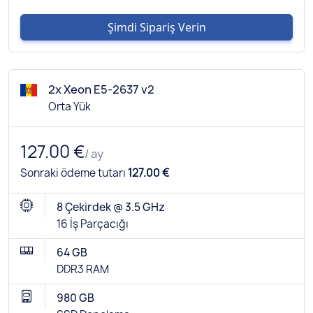
Şimdi Sipariş Verin
2x Xeon E5-2637 v2
Orta Yük
127.00 €
/ ay
Sonraki ödeme tutarı
127.00 €
8 Çekirdek @ 3.5 GHz
16 İş Parçacığı
64 GB
DDR3 RAM
980 GB