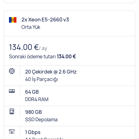
2x Xeon E5-2660 v3
Orta Yük
134.00 €
/ ay
Sonraki ödeme tutarı
134.00 €
20 Çekirdek @ 2.6 GHz
40 İş Parçacığı
64 GB
DDR4 RAM
980 GB
SSD Depolama
1 Gbps