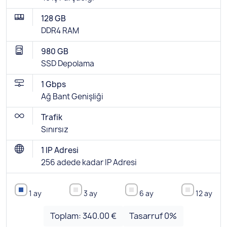
128 GB
DDR4 RAM
980 GB
SSD Depolama
1 Gbps
Ağ Bant Genişliği
Trafik
Sınırsız
1 IP Adresi
256 adede kadar IP Adresi
1 ay
3 ay
6 ay
12 ay
Toplam:
340.00 €
Tasarruf
0
%