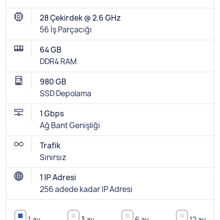
28 Çekirdek @ 2.6 GHz
56 İş Parçacığı
64 GB
DDR4 RAM
980 GB
SSD Depolama
1 Gbps
Ağ Bant Genişliği
Trafik
Sınırsız
1 IP Adresi
256 adede kadar IP Adresi
1 ay
3 ay
6 ay
12 ay