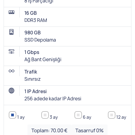
8 İş Parçacığı
16 GB
DDR3 RAM
980 GB
SSD Depolama
1 Gbps
Ağ Bant Genişliği
Trafik
Sınırsız
1 IP Adresi
256 adede kadar IP Adresi
1 ay
3 ay
6 ay
12 ay
Toplam:
70.00 €
Tasarruf
0
%