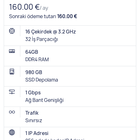
160.00 €
/ ay
Sonraki ödeme tutarı
160.00 €
16 Çekirdek @ 3.2 GHz
32 İş Parçacığı
64GB
DDR4 RAM
980 GB
SSD Depolama
1 Gbps
Ağ Bant Genişliği
Trafik
Sınırsız
1 IP Adresi