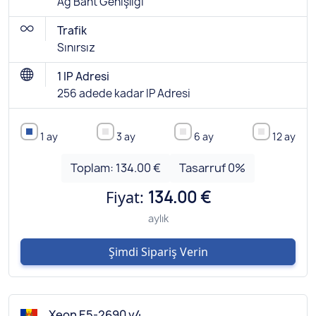
Ağ Bant Genişliği
Trafik
Sınırsız
1 IP Adresi
256 adede kadar IP Adresi
1 ay
3 ay
6 ay
12 ay
Toplam:
134.00 €
Tasarruf
0
%
Fiyat:
134.00 €
aylık
Şimdi Sipariş Verin
Xeon E5-2690 v4