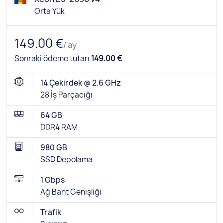
Orta Yük
149.00 €
/ ay
Sonraki ödeme tutarı
149.00 €
14 Çekirdek @ 2.6 GHz
28 İş Parçacığı
64 GB
DDR4 RAM
980 GB
SSD Depolama
1 Gbps
Ağ Bant Genişliği
Trafik