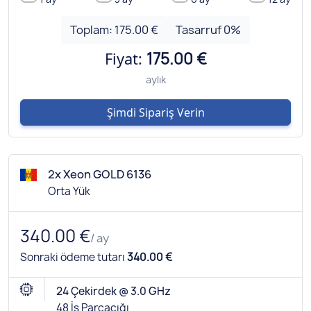
Toplam:
175.00 €
Tasarruf
0
%
Fiyat:
175.00 €
aylık
Şimdi Sipariş Verin
2x Xeon GOLD 6136
Orta Yük
340.00 €
/ ay
Sonraki ödeme tutarı
340.00 €
24 Çekirdek @ 3.0 GHz
48 İş Parçacığı