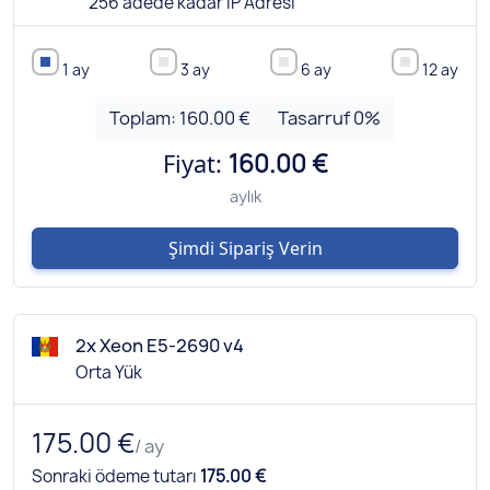
256 adede kadar IP Adresi
1 ay
3 ay
6 ay
12 ay
Toplam:
160.00 €
Tasarruf
0
%
Fiyat:
160.00 €
aylık
Şimdi Sipariş Verin
2x Xeon E5-2690 v4
Orta Yük
175.00 €
/ ay
Sonraki ödeme tutarı
175.00 €