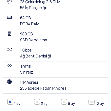
28 Çekirdek @ 2.6 GHz
56 İş Parçacığı
64 GB
DDR4 RAM
980 GB
SSD Depolama
1 Gbps
Ağ Bant Genişliği
Trafik
Sınırsız
1 IP Adresi
256 adede kadar IP Adresi
1 ay
3 ay
6 ay
12 ay