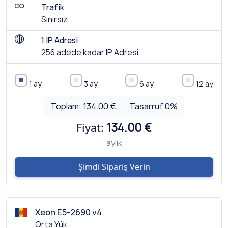
Trafik
Sınırsız
1 IP Adresi
256 adede kadar IP Adresi
1 ay
3 ay
6 ay
12 ay
Toplam:
134.00 €
Tasarruf
0
%
Fiyat:
134.00 €
aylık
Şimdi Sipariş Verin
Xeon E5-2690 v4
Orta Yük