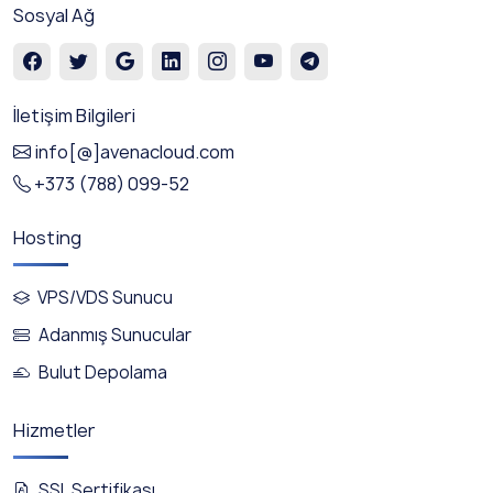
Sosyal Ağ
İletişim Bilgileri
info[@]avenacloud.com
+373 (788) 099-52
Hosting
VPS/VDS Sunucu
Adanmış Sunucular
Bulut Depolama
Hizmetler
SSL Sertifikası