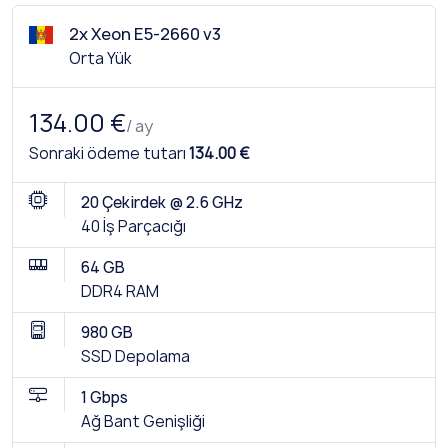
2x Xeon E5-2660 v3
Orta Yük
134.00 €
/ ay
Sonraki ödeme tutarı
134.00 €
20 Çekirdek @ 2.6 GHz
40 İş Parçacığı
64 GB
DDR4 RAM
980 GB
SSD Depolama
1 Gbps
Ağ Bant Genişliği