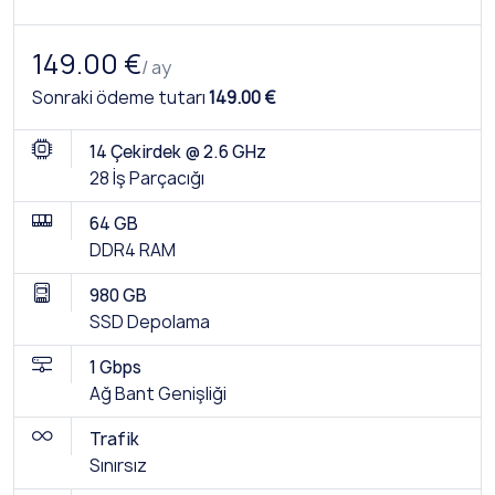
149.00 €
/ ay
Sonraki ödeme tutarı
149.00 €
14 Çekirdek @ 2.6 GHz
28 İş Parçacığı
64 GB
DDR4 RAM
980 GB
SSD Depolama
1 Gbps
Ağ Bant Genişliği
Trafik
Sınırsız