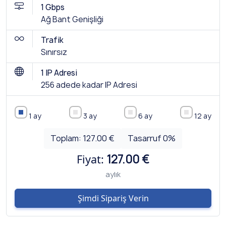
1 Gbps
Ağ Bant Genişliği
Trafik
Sınırsız
1 IP Adresi
256 adede kadar IP Adresi
1 ay
3 ay
6 ay
12 ay
Toplam:
127.00 €
Tasarruf
0
%
Fiyat:
127.00 €
aylık
Şimdi Sipariş Verin