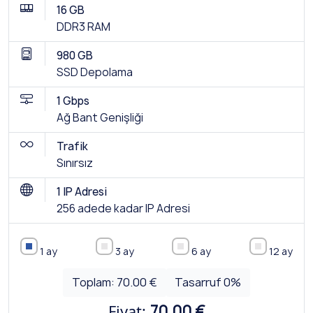
16 GB
DDR3 RAM
980 GB
SSD Depolama
1 Gbps
Ağ Bant Genişliği
Trafik
Sınırsız
1 IP Adresi
256 adede kadar IP Adresi
1 ay
3 ay
6 ay
12 ay
Toplam:
70.00 €
Tasarruf
0
%
Fiyat:
70.00 €