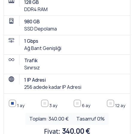
128 GB
DDR4 RAM
980 GB
SSD Depolama
1 Gbps
Ağ Bant Genişliği
Trafik
Sınırsız
1 IP Adresi
256 adede kadar IP Adresi
1 ay
3 ay
6 ay
12 ay
Toplam:
340.00 €
Tasarruf
0
%
Fiyat:
340.00 €