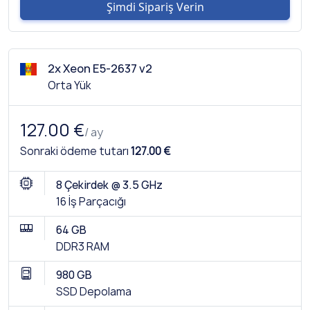
Şimdi Sipariş Verin
2x Xeon E5-2637 v2
Orta Yük
127.00 €
/ ay
Sonraki ödeme tutarı
127.00 €
8 Çekirdek @ 3.5 GHz
16 İş Parçacığı
64 GB
DDR3 RAM
980 GB
SSD Depolama