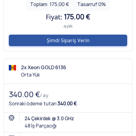
Toplam:
175.00 €
Tasarruf
0
%
Fiyat:
175.00 €
aylık
Şimdi Sipariş Verin
2x Xeon GOLD 6136
Orta Yük
340.00 €
/ ay
Sonraki ödeme tutarı
340.00 €
24 Çekirdek @ 3.0 GHz
48 İş Parçacığı