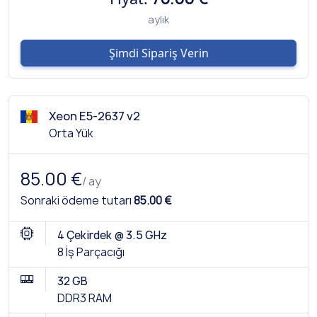
aylık
Şimdi Sipariş Verin
Xeon E5-2637 v2
Orta Yük
85.00 €
/ ay
Sonraki ödeme tutarı
85.00 €
4 Çekirdek @ 3.5 GHz
8 İş Parçacığı
32 GB
DDR3 RAM