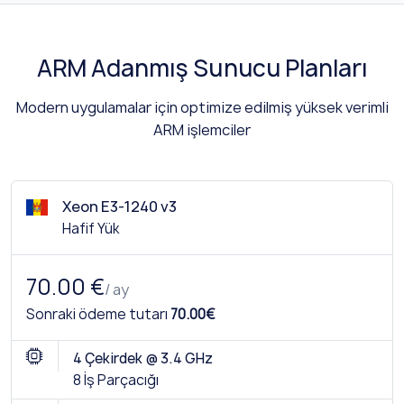
ARM Adanmış Sunucu Planları
Modern uygulamalar için optimize edilmiş yüksek verimli
ARM işlemciler
Xeon E3-1240 v3
Hafif Yük
70.00 €
/ ay
Sonraki ödeme tutarı
70.00€
4 Çekirdek @ 3.4 GHz
8 İş Parçacığı