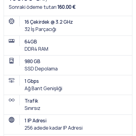
Sonraki ödeme tutarı
160.00 €
16 Çekirdek @ 3.2 GHz
32 İş Parçacığı
64GB
DDR4 RAM
980 GB
SSD Depolama
1 Gbps
Ağ Bant Genişliği
Trafik
Sınırsız
1 IP Adresi
256 adede kadar IP Adresi