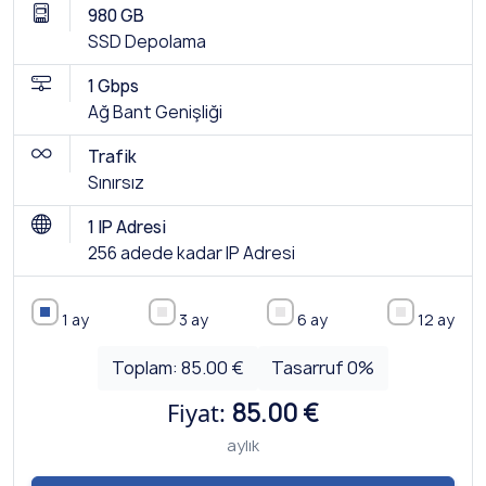
980 GB
SSD Depolama
1 Gbps
Ağ Bant Genişliği
Trafik
Sınırsız
1 IP Adresi
256 adede kadar IP Adresi
1 ay
3 ay
6 ay
12 ay
Toplam:
85.00 €
Tasarruf
0
%
Fiyat:
85.00 €
aylık