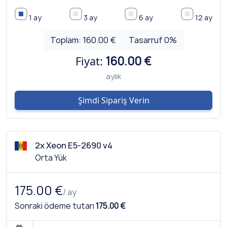
1 ay
3 ay
6 ay
12 ay
Toplam:
160.00 €
Tasarruf
0
%
Fiyat:
160.00 €
aylık
Şimdi Sipariş Verin
2x Xeon E5-2690 v4
Orta Yük
175.00 €
/ ay
Sonraki ödeme tutarı
175.00 €