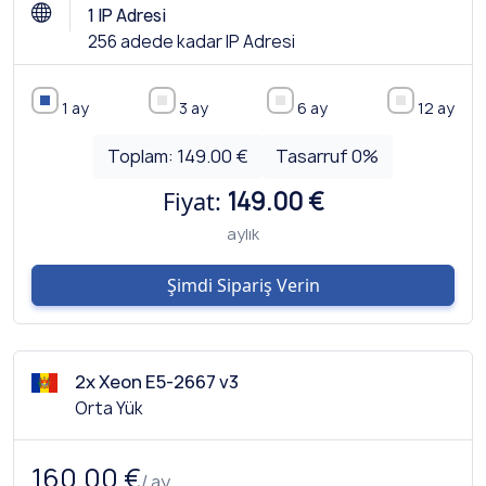
1 IP Adresi
256 adede kadar IP Adresi
1 ay
3 ay
6 ay
12 ay
Toplam:
149.00 €
Tasarruf
0
%
Fiyat:
149.00 €
aylık
Şimdi Sipariş Verin
2x Xeon E5-2667 v3
Orta Yük
160.00 €
/ ay