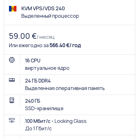
KVM VPS/VDS 240
Выделенный процессор
59.00 €
/ месяц
Или ежегодно за
566.40 €/ год
16 CPU
виртуальное ядро
24 ГБ DDR4
Выделенная оперативная память
240 ГБ
SSD-хранилище
100 Мбит/с -
Looking Glass
До 1 Гбит/с