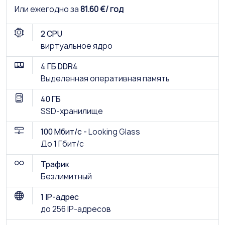
Или ежегодно за
81.60 €/ год
2 CPU
виртуальное ядро
4 ГБ DDR4
Выделенная оперативная память
40 ГБ
SSD-хранилище
100 Мбит/с -
Looking Glass
До 1 Гбит/с
Трафик
Безлимитный
1 IP-адрес
до 256 IP-адресов