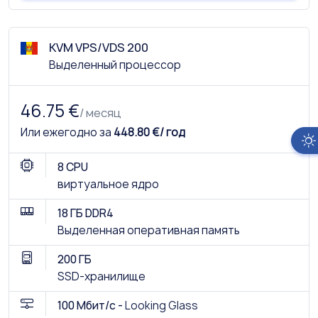
KVM VPS/VDS 200
Выделенный процессор
46.75 €
/ месяц
Или ежегодно за
448.80 €/ год
8 CPU
виртуальное ядро
18 ГБ DDR4
Выделенная оперативная память
200 ГБ
SSD-хранилище
100 Мбит/с -
Looking Glass