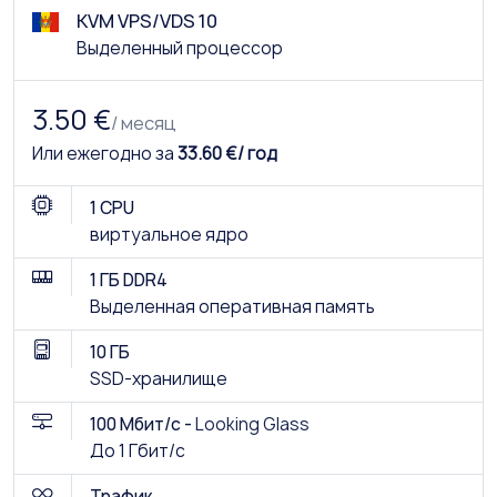
KVM VPS/VDS 10
Выделенный процессор
3.50 €
/ месяц
Или ежегодно за
33.60 €/ год
1 CPU
виртуальное ядро
1 ГБ DDR4
Выделенная оперативная память
10 ГБ
SSD-хранилище
100 Мбит/с -
Looking Glass
До 1 Гбит/с
Трафик