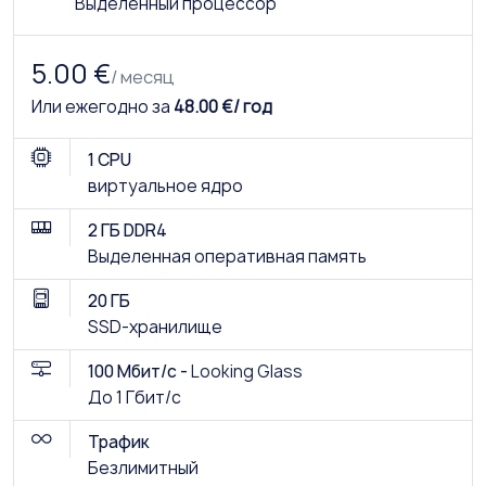
Выделенный процессор
5.00 €
/ месяц
Или ежегодно за
48.00 €/ год
1 CPU
виртуальное ядро
2 ГБ DDR4
Выделенная оперативная память
20 ГБ
SSD-хранилище
100 Мбит/с -
Looking Glass
До 1 Гбит/с
Трафик
Безлимитный