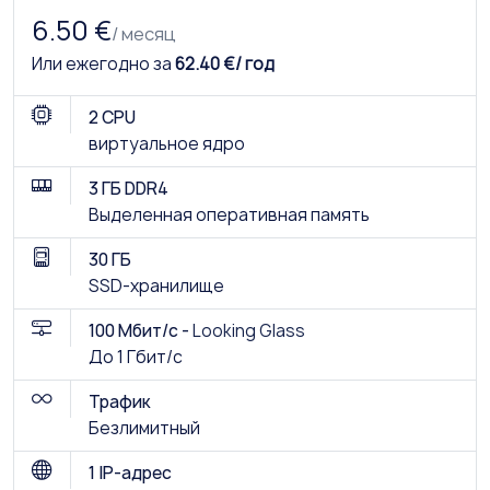
6.50 €
/ месяц
Или ежегодно за
62.40 €/ год
2 CPU
виртуальное ядро
3 ГБ DDR4
Выделенная оперативная память
30 ГБ
SSD-хранилище
100 Мбит/с -
Looking Glass
До 1 Гбит/с
Трафик
Безлимитный
1 IP-адрес