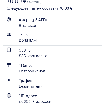
70.00 €
/ месяц
Следующий платеж составит
70.00 €
4 ядра @ 3.4 ГГц
8 потоков
16 ГБ
DDR3 RAM
980 ГБ
SSD-хранилище
1 Гбит/с
Сетевой канал
Трафик
Безлимитный
1 IP-адрес
до 256 IP-адресов