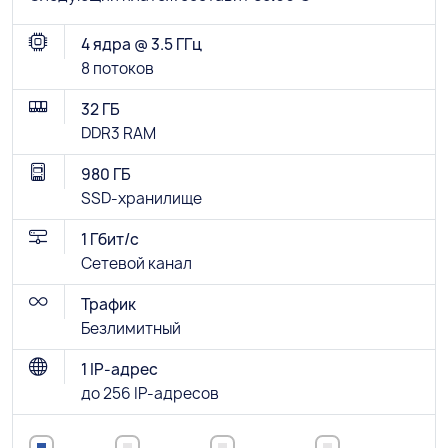
4 ядра @ 3.5 ГГц
8 потоков
32 ГБ
DDR3 RAM
980 ГБ
SSD-хранилище
1 Гбит/с
Сетевой канал
Трафик
Безлимитный
1 IP-адрес
до 256 IP-адресов