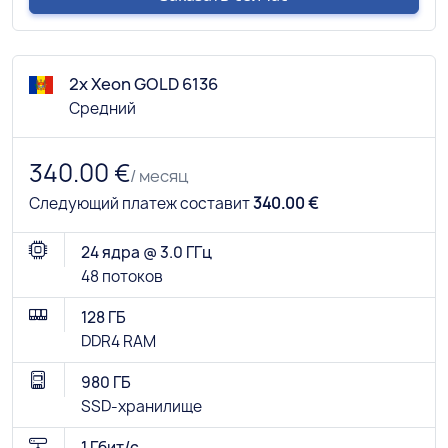
2x Xeon GOLD 6136
Средний
340.00 €
/ месяц
Следующий платеж составит
340.00 €
24 ядра @ 3.0 ГГц
48 потоков
128 ГБ
DDR4 RAM
980 ГБ
SSD-хранилище
1 Гбит/с