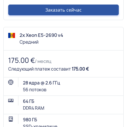
Заказать сейчас
2x Xeon E5-2690 v4
Средний
175.00 €
/ месяц
Следующий платеж составит
175.00 €
28 ядра @ 2.6 ГГц
56 потоков
64 ГБ
DDR4 RAM
980 ГБ
SSD-хранилище