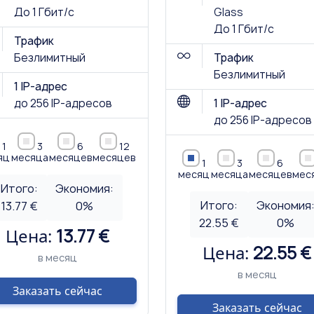
До 1 Гбит/с
Glass
До 1 Гбит/с
Трафик
Безлимитный
Трафик
Безлимитный
1 IP-адрес
до 256 IP-адресов
1 IP-адрес
до 256 IP-адресов
1
3
6
12
яц
месяца
месяцев
месяцев
1
3
6
месяц
месяца
месяцев
мес
Итого:
Экономия:
Итого:
Экономия
13.77 €
0
%
22.55 €
0
%
Цена:
13.77 €
Цена:
22.55 €
в месяц
в месяц
Заказать сейчас
Заказать сейчас