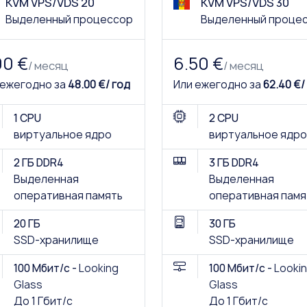
KVM VPS/VDS 20
KVM VPS/VDS 30
Выделенный процессор
Выделенный проце
00 €
6.50 €
/ месяц
/ месяц
 ежегодно за
48.00 €/ год
Или ежегодно за
62.40 €/
1 CPU
2 CPU
виртуальное ядро
виртуальное ядро
2 ГБ DDR4
3 ГБ DDR4
Выделенная
Выделенная
оперативная память
оперативная памя
20 ГБ
30 ГБ
SSD-хранилище
SSD-хранилище
100 Мбит/с -
Looking
100 Мбит/с -
Looki
Glass
Glass
До 1 Гбит/с
До 1 Гбит/с