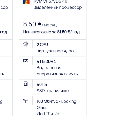
KVM VPS/VDS 40
ссор
Выделенный процессор
8.50 €
/ месяц
 год
Или ежегодно за
81.60 €/ год
2 CPU
виртуальное ядро
4 ГБ DDR4
Выделенная
ть
оперативная память
40 ГБ
SSD-хранилище
ng
100 Мбит/с -
Looking
Glass
До 1 Гбит/с