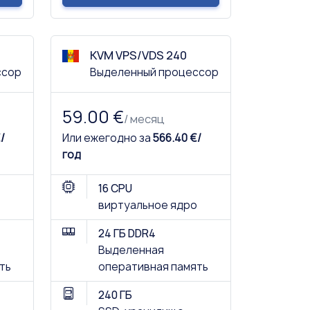
KVM VPS/VDS 240
ссор
Выделенный процессор
59.00 €
/ месяц
/
Или ежегодно за
566.40 €/
год
16 CPU
виртуальное ядро
24 ГБ DDR4
Выделенная
ть
оперативная память
240 ГБ