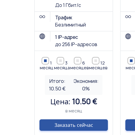
До 1 Гбит/с
Трафик
Безлимитный
1 IP-адрес
до 256 IP-адресов
1
3
6
12
месяц
месяца
месяцев
месяцев
мес
Итого:
Экономия:
10.50 €
0
%
Цена:
10.50 €
в месяц
Заказать сейчас