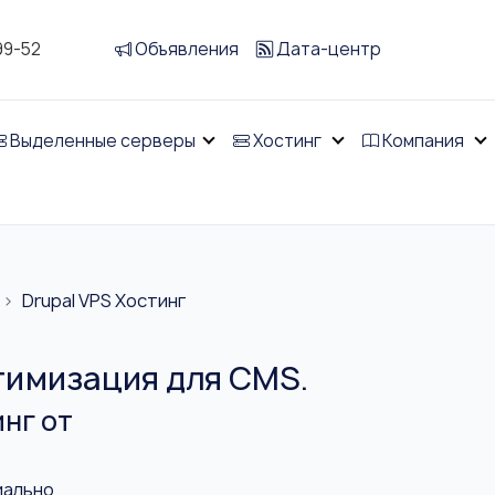
99-52
Объявления
Дата-центр
Выделенные серверы
Хостинг
Компания
Drupal VPS Хостинг
птимизация для CMS.
инг от
иально