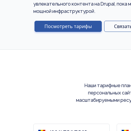
увлекательного контента на Drupal, пока 
мощной инфраструктурой.
Посмотреть тарифы
Связат
Наши тарифные план
персональных сай
масштабируемыми ресур