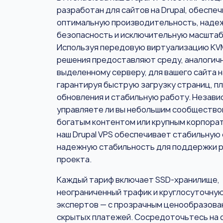
разработан для сайтов на Drupal, обеспе
оптимальную производительность, наде
безопасность и исключительную масшта
Используя передовую виртуализацию KVM
решения предоставляют среду, аналогич
выделенному серверу, для вашего сайта на
гарантируя быструю загрузку страниц, п
обновления и стабильную работу. Независ
управляете ли вы небольшим сообщество
богатым контентом или крупным корпора
наш Drupal VPS обеспечивает стабильную 
надежную стабильность для поддержки р
проекта.
Каждый тариф включает SSD-хранилище,
неограниченный трафик и круглосуточну
экспертов — с прозрачным ценообразова
скрытых платежей. Сосредоточьтесь на 