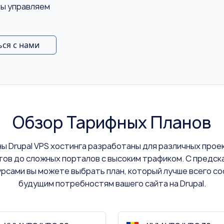
мы управляем
ься с нами
Обзор Тарифных Планов
ы Drupal VPS хостинга разработаны для различных прое
тов до сложных порталов с высоким трафиком. С предск
сами вы можете выбрать план, который лучше всего с
будущим потребностям вашего сайта на Drupal.