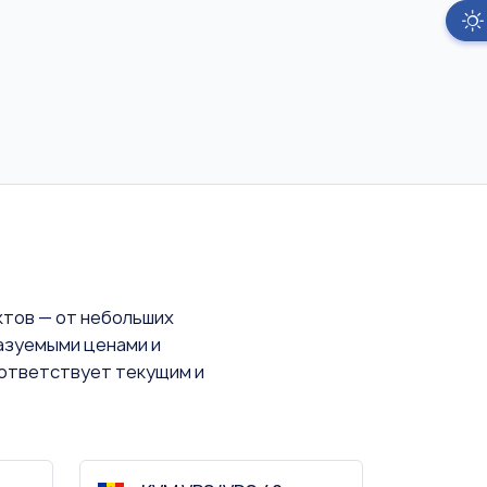
ктов — от небольших
азуемыми ценами и
оответствует текущим и