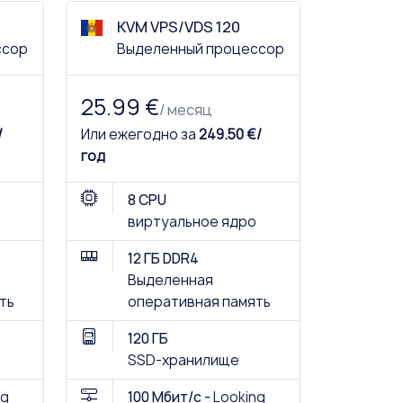
KVM VPS/VDS 120
ссор
Выделенный процессор
25.99 €
/ месяц
/
Или ежегодно за
249.50 €/
год
8 CPU
виртуальное ядро
12 ГБ DDR4
Выделенная
ть
оперативная память
120 ГБ
SSD-хранилище
ng
100 Мбит/с -
Looking