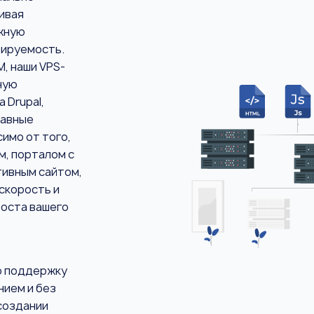
чивая
жную
бируемость.
, наши VPS-
ную
 Drupal,
лавные
имо от того,
м, порталом с
тивным сайтом,
скорость и
оста вашего
ю поддержку
нием и без
создании