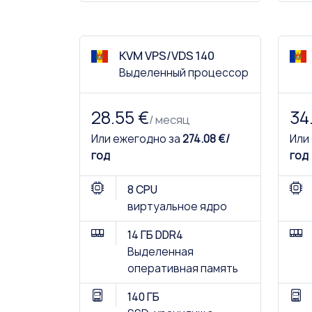
KVM VPS/VDS 140
Выделенный процессор
28.55 €
34
/ месяц
Или ежегодно за
274.08 €/
Или
год
год
8 CPU
виртуальное ядро
14 ГБ DDR4
Выделенная
оперативная память
140 ГБ