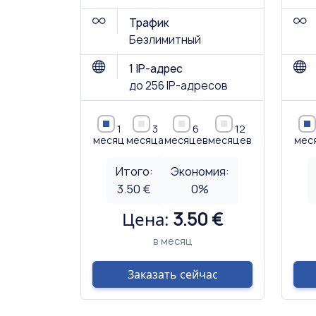
Трафик
Безлимитный
1 IP-адрес
до 256 IP-адресов
1
3
6
12
месяц
месяца
месяцев
месяцев
мес
Итого:
Экономия:
3.50 €
0
%
Цена:
3.50 €
в месяц
Заказать сейчас