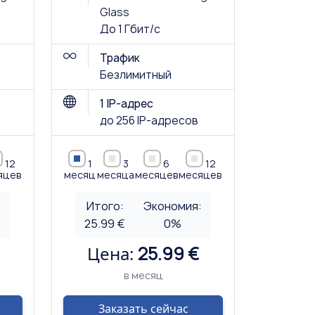
Glass
До 1 Гбит/с
Трафик
Безлимитный
1 IP-адрес
до 256 IP-адресов
12
1
3
6
12
яцев
месяц
месяца
месяцев
месяцев
:
Итого:
Экономия:
25.99 €
0
%
Цена:
25.99 €
в месяц
Заказать сейчас