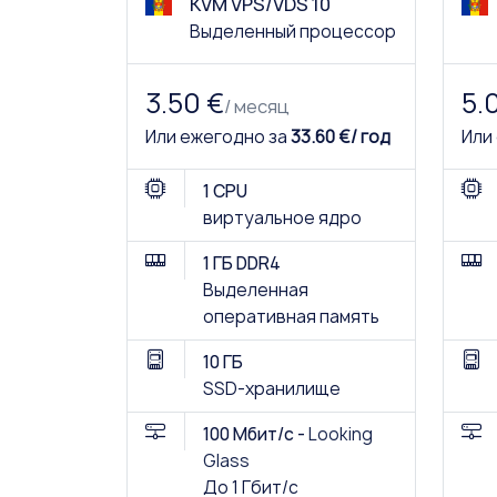
KVM VPS/VDS 10
Выделенный процессор
3.50 €
5.
/ месяц
Или ежегодно за
33.60 €/ год
Или
1 CPU
виртуальное ядро
1 ГБ DDR4
Выделенная
оперативная память
10 ГБ
SSD-хранилище
100 Мбит/с -
Looking
Glass
До 1 Гбит/с