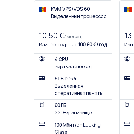
KVM VPS/VDS 60
Выделенный процессор
10.50 €
13
/ месяц
Или ежегодно за
100.80 €/ год
Или
4 CPU
виртуальное ядро
6 ГБ DDR4
Выделенная
оперативная память
60 ГБ
SSD-хранилище
100 Мбит/с -
Looking
Glass