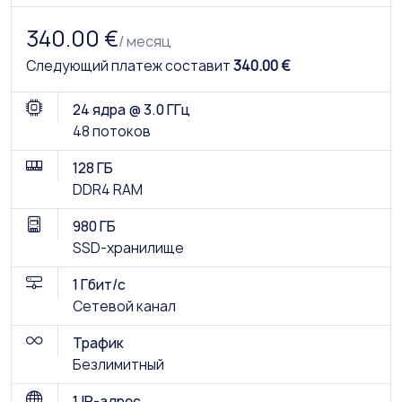
340.00 €
/ месяц
Следующий платеж составит
340.00 €
24 ядра @ 3.0 ГГц
48 потоков
128 ГБ
DDR4 RAM
980 ГБ
SSD-хранилище
1 Гбит/с
Сетевой канал
Трафик
Безлимитный
1 IP-адрес