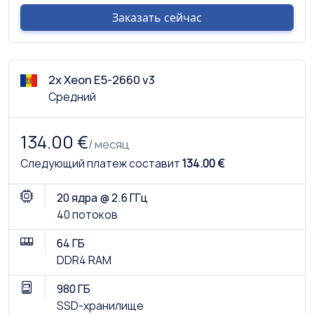
Заказать сейчас
2x Xeon E5-2660 v3
Средний
134.00 €
/ месяц
Следующий платеж составит
134.00 €
20 ядра @ 2.6 ГГц
40 потоков
64 ГБ
DDR4 RAM
980 ГБ
SSD-хранилище