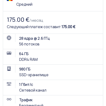
Средний
175.00 €
/ месяц
Следующий платеж составит
175.00 €
28 ядра @ 2.6 ГГц
56 потоков
64 ГБ
DDR4 RAM
980 ГБ
SSD-хранилище
1 Гбит/с
Сетевой канал
Трафик
Безлимитный