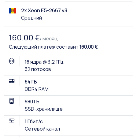
2x Xeon E5-2667 v3
Средний
160.00 €
/ месяц
Следующий платеж составит
160.00 €
16 ядра @ 3.2 ГГц
32 потоков
64 ГБ
DDR4 RAM
980 ГБ
SSD-хранилище
1 Гбит/с
Сетевой канал