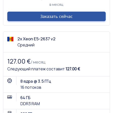
в месяц
Заказать сейчас
2x Xeon E5-2637 v2
Средний
127.00 €
/ месяц
Следующий платеж составит
127.00 €
8 ядра @ 3.5 ГГц
16 потоков
64 ГБ
DDR3 RAM