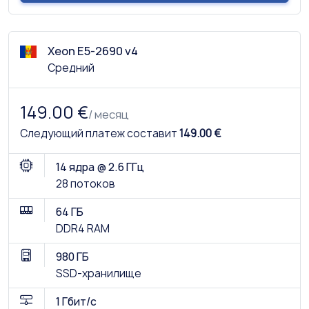
Xeon E5-2690 v4
Средний
149.00 €
/ месяц
Следующий платеж составит
149.00 €
14 ядра @ 2.6 ГГц
28 потоков
64 ГБ
DDR4 RAM
980 ГБ
SSD-хранилище
1 Гбит/с