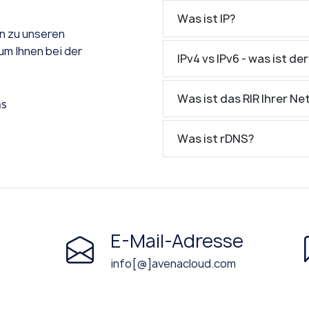
Was ist IP?
en zu unseren
um Ihnen bei der
IPv4 vs IPv6 - was ist
Was ist das RIR Ihrer N
ns
Was ist rDNS?
E-Mail-Adresse
info[@]avenacloud.com