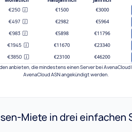
Monatlich
Halbjährlich
Jährlich
€250
€1500
€3000
€497
€2982
€5964
€983
€5898
€11796
€1945
€11670
€23340
€3850
€23100
€46200
unden anbieten, die mindestens einen Server bei AvenaCloud 
AvenaCloud ASN angekündigt werden.
sen-Miete in drei einfachen 