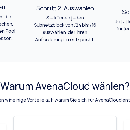
en
Schritt 2: Auswählen
Sc
n, die
Sie können jeden
Jetzt 
rechen,
Subnetzblock von /24 bis /16
für je
en Pool
auswählen, der Ihren
essen.
Anforderungen entspricht.
Warum AvenaCloud wählen?
n wir einige Vorteile auf, warum Sie sich für AvenaCloud en