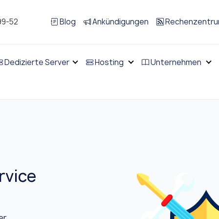
99-52
Blog
Ankündigungen
Rechenzentr
Dedizierte Server
Hosting
Unternehmen
rvice
er