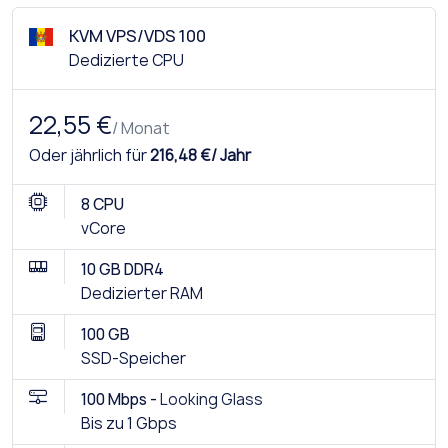
KVM VPS/VDS 100
Dedizierte CPU
22,55 €
/ Monat
Oder jährlich für
216,48 €/ Jahr
8 CPU
vCore
10 GB DDR4
Dedizierter RAM
100 GB
SSD-Speicher
100 Mbps -
Looking Glass
Bis zu 1 Gbps