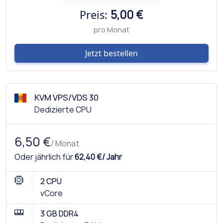
Preis:
5,00 €
pro Monat
Jetzt bestellen
KVM VPS/VDS 30
Dedizierte CPU
6,50 €
/ Monat
Oder jährlich für
62,40 €/ Jahr
2 CPU
vCore
3 GB DDR4