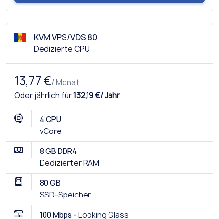
KVM VPS/VDS 80
Dedizierte CPU
13,77 €
/ Monat
Oder jährlich für
132,19 €/ Jahr
4 CPU
vCore
8 GB DDR4
Dedizierter RAM
80 GB
SSD-Speicher
100 Mbps -
Looking Glass