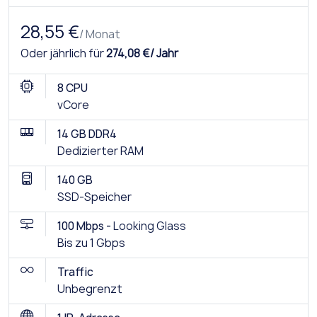
28,55 €
/ Monat
Oder jährlich für
274,08 €/ Jahr
8 CPU
vCore
14 GB DDR4
Dedizierter RAM
140 GB
SSD-Speicher
100 Mbps -
Looking Glass
Bis zu 1 Gbps
Traffic
Unbegrenzt