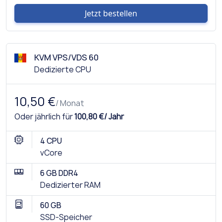
Jetzt bestellen
KVM VPS/VDS 60
Dedizierte CPU
10,50 €
/ Monat
Oder jährlich für
100,80 €/ Jahr
4 CPU
vCore
6 GB DDR4
Dedizierter RAM
60 GB
SSD-Speicher