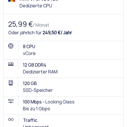
Dedizierte CPU
25,99 €
/ Monat
Oder jährlich für
249,50 €/ Jahr
8 CPU
vCore
12 GB DDR4
Dedizierter RAM
120 GB
SSD-Speicher
100 Mbps -
Looking Glass
Bis zu 1 Gbps
Traffic