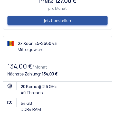
Preis:
127,00 €
pro Monat
Jetzt bestellen
2x Xeon E5-2660 v3
Mittelgewicht
134,00 €
/ Monat
Nächste Zahlung:
134,00 €
20 Kerne @ 2,6 GHz
40 Threads
64 GB
DDR4 RAM