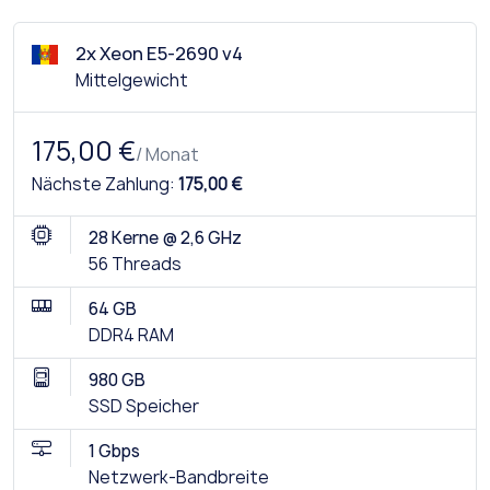
2x Xeon E5-2690 v4
Mittelgewicht
175,00 €
/ Monat
Nächste Zahlung:
175,00 €
28 Kerne @ 2,6 GHz
56 Threads
64 GB
DDR4 RAM
980 GB
SSD Speicher
1 Gbps
Netzwerk-Bandbreite