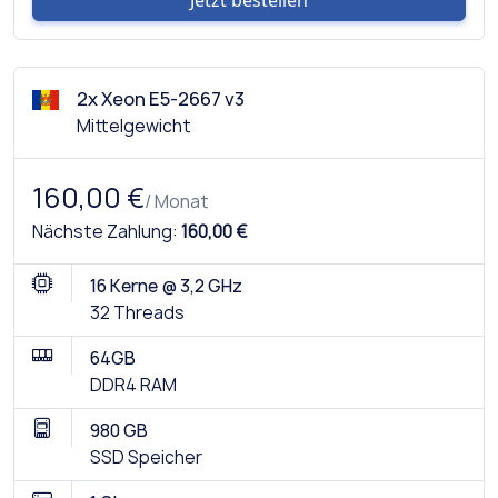
Jetzt bestellen
2x Xeon E5-2667 v3
Mittelgewicht
160,00 €
/ Monat
Nächste Zahlung:
160,00 €
16 Kerne @ 3,2 GHz
32 Threads
64GB
DDR4 RAM
980 GB
SSD Speicher