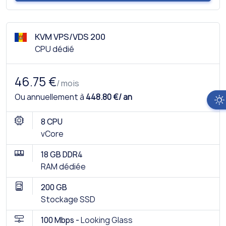
KVM VPS/VDS 200
CPU dédié
46.75 €
/ mois
Ou annuellement à
448.80 €/ an
8 CPU
vCore
18 GB DDR4
RAM dédiée
200 GB
Stockage SSD
100 Mbps -
Looking Glass