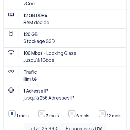
vCore
12 GB DDR4
RAM dédiée
120 GB
Stockage SSD
100 Mbps -
Looking Glass
Jusqu'à 1Gbps
Trafic
Illimité
1 Adresse IP
jusqu'à 256 Adresses IP
1 mois
3 mois
6 mois
12 mois
Total:
25.99 €
Économisez:
0
%