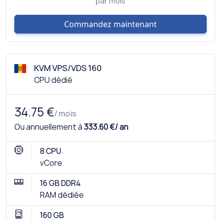
par mois
Commandez maintenant
KVM VPS/VDS 160
CPU dédié
34.75 €
/ mois
Ou annuellement à
333.60 €/ an
8 CPU
vCore
16 GB DDR4
RAM dédiée
160 GB