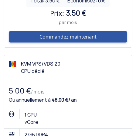
Total:
3.50 €
Économisez:
0
%
Prix:
3.50 €
par mois
Commandez maintenant
KVM VPS/VDS 20
CPU dédié
5.00 €
/ mois
Ou annuellement à
48.00 €/ an
1 CPU
vCore
2 GB DDR4