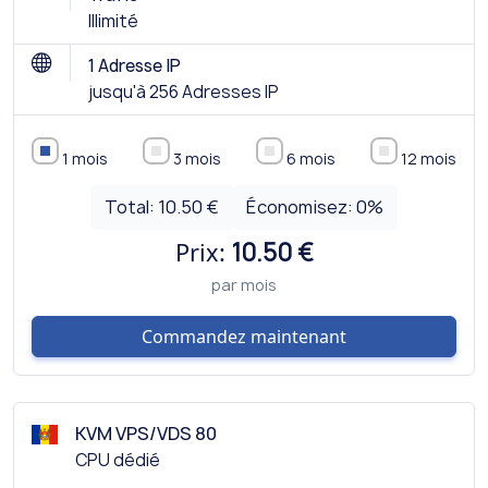
Illimité
1 Adresse IP
jusqu'à 256 Adresses IP
1 mois
3 mois
6 mois
12 mois
Total:
10.50 €
Économisez:
0
%
Prix:
10.50 €
par mois
Commandez maintenant
KVM VPS/VDS 80
CPU dédié