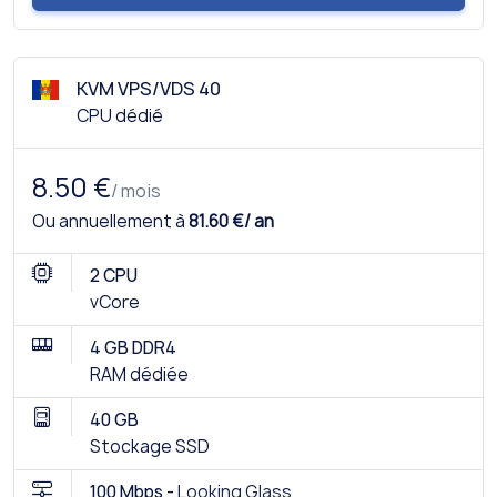
KVM VPS/VDS 40
CPU dédié
8.50 €
/ mois
Ou annuellement à
81.60 €/ an
2 CPU
vCore
4 GB DDR4
RAM dédiée
40 GB
Stockage SSD
100 Mbps -
Looking Glass