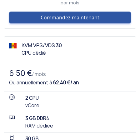
par mois
Commandez maintenant
KVM VPS/VDS 30
CPU dédié
6.50 €
/ mois
Ou annuellement à
62.40 €/ an
2 CPU
vCore
3 GB DDR4
RAM dédiée
30 GB