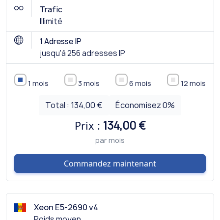
Trafic
Illimité
1 Adresse IP
jusqu'à 256 adresses IP
1 mois
3 mois
6 mois
12 mois
Total :
134,00 €
Économisez
0
%
Prix :
134,00 €
par mois
Commandez maintenant
Xeon E5-2690 v4
Poids moyen