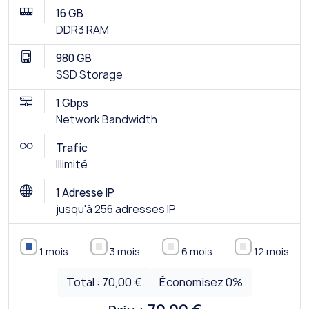
16 GB
DDR3 RAM
980 GB
SSD Storage
1 Gbps
Network Bandwidth
Trafic
Illimité
1 Adresse IP
jusqu'à 256 adresses IP
1 mois
3 mois
6 mois
12 mois
Total :
70,00 €
Économisez
0
%