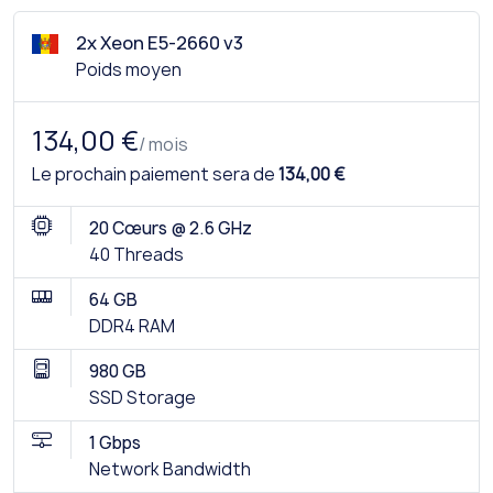
2x Xeon E5-2660 v3
Poids moyen
134,00 €
/ mois
Le prochain paiement sera de
134,00 €
20 Cœurs @ 2.6 GHz
40 Threads
64 GB
DDR4 RAM
980 GB
SSD Storage
1 Gbps
Network Bandwidth