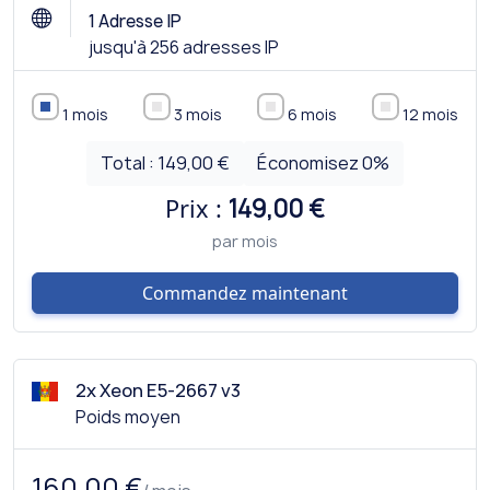
1 Adresse IP
jusqu'à 256 adresses IP
1 mois
3 mois
6 mois
12 mois
Total :
149,00 €
Économisez
0
%
Prix :
149,00 €
par mois
Commandez maintenant
2x Xeon E5-2667 v3
Poids moyen
160,00 €