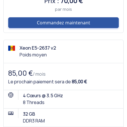
Prix :
70,00 €
par mois
Commandez maintenant
Xeon E5-2637 v2
Poids moyen
85,00 €
/ mois
Le prochain paiement sera de
85,00 €
4 Cœurs @ 3.5 GHz
8 Threads
32 GB
DDR3 RAM