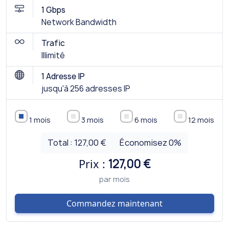
1 Gbps
Network Bandwidth
Trafic
Illimité
1 Adresse IP
jusqu'à 256 adresses IP
1 mois
3 mois
6 mois
12 mois
Total :
127,00 €
Économisez
0
%
Prix :
127,00 €
par mois
Commandez maintenant