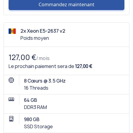
Commandez maintenant
2x Xeon E5-2637 v2
Poids moyen
127,00 €
/ mois
Le prochain paiement sera de
127,00 €
8 Cœurs @ 3.5 GHz
16 Threads
64 GB
DDR3 RAM
980 GB
SSD Storage